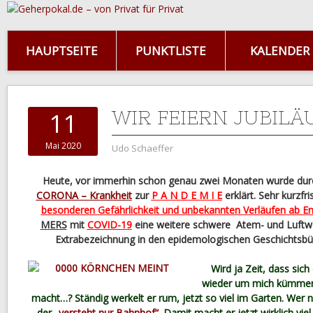
HAUPTSEITE
PUNKTLISTE
KALENDER
WIR FEIERN JUBIL
11
Mai 2020
Udo Schaeffer
Heute, vor immerhin schon genau zwei Monaten wurde dur
CORONA – Krankheit
zur
P A N D E M I E
erklärt. Sehr kurzfr
besonderen Gefährlichkeit und unbekannten Verläufen ab E
MERS
mit
COVID-19
eine weitere schwere Atem- und Luftw
Extrabezeichnung in den epidemologischen Geschichtsbü
Wird ja Zeit, dass sich
wieder um mich kümmert
macht…? Ständig werkelt er rum, jetzt so viel im Garten. Wer ni
der
„versteht nur Bahnhof“
. Damit macht er jetzt wirklich vie