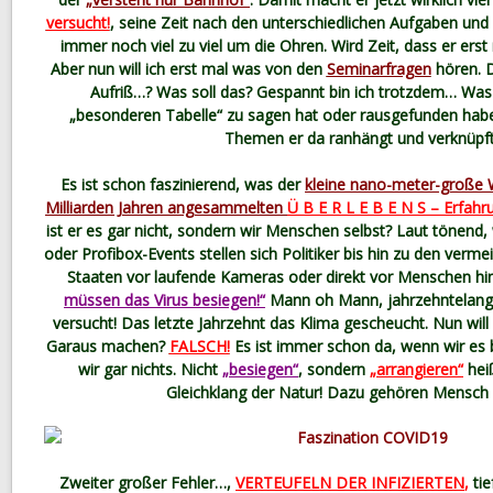
versucht!
, seine Zeit nach den unterschiedlichen Aufgaben und 
immer noch viel zu viel um die Ohren. Wird Zeit, dass er erst 
Aber nun will ich erst mal was von den
Seminarfragen
hören. D
Aufriß…? Was soll das? Gespannt bin ich trotzdem… Was 
„besonderen Tabelle“ zu sagen hat oder rausgefunden habe
Themen er da ranhängt und verknüpf
Es ist schon faszinierend, was der
kleine nano-meter-große W
Milliarden Jahren angesammelten
Ü B E R L E B E N S – Erfahr
ist er es gar nicht, sondern wir Menschen selbst? Laut tönend,
oder Profibox-Events stellen sich Politiker bis hin zu den verme
Staaten vor laufende Kameras oder direkt vor Menschen hi
müssen das Virus besiegen!“
Mann oh Mann, jahrzehntelang 
versucht! Das letzte Jahrzehnt das Klima gescheucht. Nun wil
Garaus machen?
FALSCH!
Es ist immer schon da, wenn wir e
wir gar nichts. Nicht
„besiegen“
, sondern
„arrangieren“
hei
Gleichklang der Natur! Dazu gehören Mensch 
Zweiter großer Fehler…,
VERTEUFELN DER INFIZIERTEN
,
tie