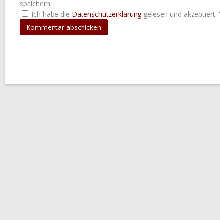
speichern.
Ich habe die
Datenschutzerklärung
gelesen und akzeptiert.