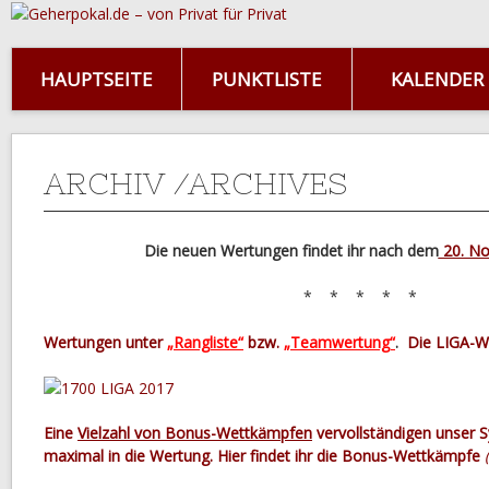
HAUPTSEITE
PUNKTLISTE
KALENDER
ARCHIV /ARCHIVES
Die neuen Wertungen findet ihr nach dem
20. N
* * * * *
Wertungen unter
„Rangliste“
bzw.
„Teamwertung“
.
Die LIGA-We
Eine
Vielzahl von Bonus-Wettkämpfen
vervollständigen unser 
maximal in die Wertung. Hier findet ihr die Bonus-Wettkämpfe