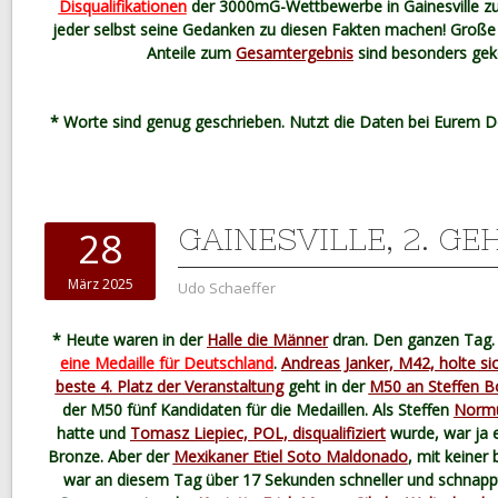
Disqualifikationen
der 3000mG-Wettbewerbe in Gainesville z
jeder selbst seine Gedanken zu diesen Fakten machen! Groß
Anteile zum
Gesamtergebnis
sind besonders gek
* Worte sind genug geschrieben. Nutzt die Daten bei Eurem D
GAINESVILLE, 2. G
28
März 2025
Udo Schaeffer
* Heute waren in der
Halle die Männer
dran. Den ganzen Tag. W
eine Medaille für Deutschland
.
Andreas Janker, M42, holte sic
beste 4. Platz der Veranstaltung
geht in der
M50 an Steffen B
der M50 fünf Kandidaten für die Medaillen. Als
Steffen
Normu
hatte und
Tomasz Liepiec, POL, disqualifiziert
wurde, war ja e
Bronze. Aber der
Mexikaner Etiel Soto Maldonado
, mit keiner
war an diesem Tag über 17 Sekunden schneller und schnappt