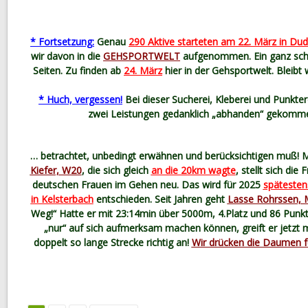
* Fortsetzung:
Genau
290 Aktive starteten am 22. März in Dud
wir davon in die
GEHSPORTWELT
aufgenommen. Ein ganz schö
Seiten. Zu finden ab
24. März
hier in der Gehsportwelt. Bleibt 
* Huch, vergessen!
Bei dieser Sucherei, Kleberei und Punkter
zwei Leistungen gedanklich „abhanden“ gekomm
… betrachtet, unbedingt erwähnen und berücksichtigen muß! M
Kiefer, W20
, die sich gleich
an die 20km wagte
, stellt sich die
deutschen Frauen im Gehen neu. Das wird für 2025
spätesten
in Kelsterbach
entschieden. Seit Jahren geht
Lasse Rohrssen,
Weg!“ Hatte er mit 23:14min über 5000m, 4.Platz und 86 Punk
„nur“ auf sich aufmerksam machen können, greift er jetzt m
doppelt so lange Strecke richtig an!
Wir drücken die Daumen f