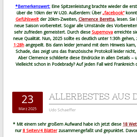
*Bemerkenswert:
Eine Spitzenleistung brachte wieder die ers
über die 10km der W U20. Außerdem: Über
„facebook“
konn
Gefühlswelt
der 20km-Zweiten,
Clemence Beretta
, lesen. Sie
neue Saison vorbereitet. Sogar alle Umstände des Vorbereiten
sehr zufrieden gemeistert. Durch diese
Supernova
erreichte s
neue Qualität. Nun, 2025 sollte es deutlich unter 1:30h gehen,
1:28h
angepeilt. Bis dann leider jemand mit dem Hinweis kam
Schade, das zeigt uns das französische Protokoll leider nicht, 
Aber Clemence schilderte diese Eindrücke in allen Details – u
Vielleicht schon in Podebrady? Auf jeden Fall wird Frankreich 
ALLERBESTES AUS 
23
März 2025
Udo Schaeffer
* Mit einem sehr großem Aufwand habe ich jetzt diese
18 Wet
nur
8 Seiten/4 Blätter
zusammengefaßt und gepunktet. Davon