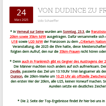
VON DUDINCE ZU F
24
März 2025
Udo Schaeffer
* In
Verneuil sur Seine
wurden am
Sonntag, 23.3.
die
französis
20km sowie 35km M/W
ausgetragen. Dafür versammelte sich 
U18
sowie
U20 M/W
der Franzosen zu dem
„Criterium Nation
Veranstaltung, die 2025 die Ehre hatte, diese Meisterschaft
folgten dem Aufruf, den nur die
35km-Frauen
nicht hören oder
* Denn
auch in Frankreich gibt es Gegner des Austragens der
Die Männer machten noch anders auf sich aufmerksam. Der
Deville
, passierte das Ziel um 13.10Uhr 1min langsamer als de
Quinion
, die 20km-Marke um
10.25 Uhr als offizielle Zwischenz
den ersten Vier der 20km, alle U25, keinen Vorwurf machen. S
Aurelien setzte ein deutliches Zeichen
* Die 2. Seite der Top-Ergebnisse findet ihr hier bei uns in