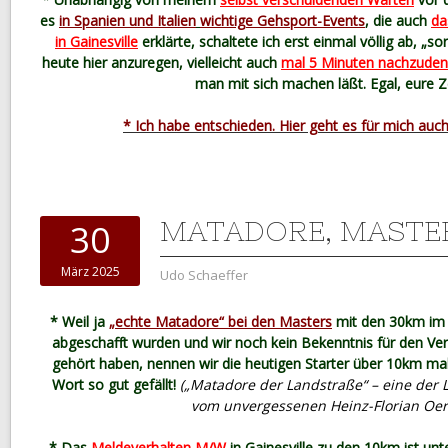
es
in Spani
en und Italien
wichtige Gehsport-Events
, die auch
da
in Gainesville
erklärte, schaltete ich erst einmal völlig ab, „so
heute hier anzuregen, vielleicht auch
mal 5 Minuten nachzude
man mit sich machen läßt. Egal, eure Ze
* Ich habe entschieden. Hier geht es für mich auch 
MATADORE, MASTE
30
März 2025
Udo Schaeffer
* Weil ja
„echte Matadore“ bei den Masters
mit den 30km im 
abgeschafft wurden und wir noch kein Bekenntnis für den V
gehört haben, nennen wir die heutigen Starter über 10km mal
Wort so gut gefällt!
(„Matadore der Landstraße“ – eine der 
vom unvergessenen Heinz-Florian Oert
* Das
Meldeverhalten M/W
in Gainesville zu den 10km ist unter