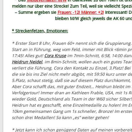
melden nur über eine Strecke! Zum Teil, weil sie vielleicht Spez
– Summe ergeben sie
Frauen: -12! Männer: +2!
Interessant! D
bleiben M/W gleich jeweils die AK 60 und
* Streckenfetzen, Emotionen:
* Erster Start 8 Uhr, Frauen 60+ nennt sich die Gruppierung
Start an in Führung, weg vom Feld, immer mit Blick <6min pro
17:45! Alles gut!
Cora Kruse
im 7min-Schnitt, 6:58, 14:00 da
Heidrun Neidel
, im 8min-Schnitt, wollen auch ein gutes Te
verliert die Führung, Cora den Kontakt zu Einzel, 3.Platz! B
die sie bis ins Ziel nicht mehr abgibt, mit 59:50 kurz unter 
5.Platz, schaut stetig, daß sie auf diesem Platz durchkommt
Aber Cora schafft das, mit guter Endzeit… Heidrun bleibt im 
Verfolgertour! Immer dran an Kathleen Frable, USA, mit 1s R
wieder Gold, Deutschland als Team in der W60 sicher Silber
Heidrun hat es geschafft, eine Einzelmedaille zu holen! Im 
10km gemeinsamen Gang um 1s schneller, Bronze! Im erste
schon drei Medaillen! So kann „es“ weiter gehen!
* Jetzt kann ich schon genügend Daten auf meinen vorberei