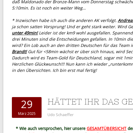
daß Maldonado der Bronze-Mann vom Donnerstag schwächel
5:10min. Es ist noch ein weiter Weg…
* Inzwischen habe ich auch die anderen AK verfolgt.
Andreas
ja schon satten Vorsprung! Und er geht stark weiter. Wird 
unter 49min!
Leider ist der km9 wohl ausgefallen. Spannend,
drei Minuten sind die Entscheidungen gefallen. In 10min di
wird? Ein Lob auch an den dritten Deutschen für das Team 
Brandt!
Gut für <58min wächst er über sich hinaus, wird Sec
Dadurch wird es Team-Gold für Deutschland, sogar mit 1min
Herzlichen Glückwunsch!!! Nun kann ich wieder „runterkomm
in den Übersichten. Ich bin erst mal fertig!
HÄTTET IHR DAS G
29
März 2025
Udo Schaeffer
* Wie auch versprochen, hier unsere
GESAMTÜBERSICHT
de