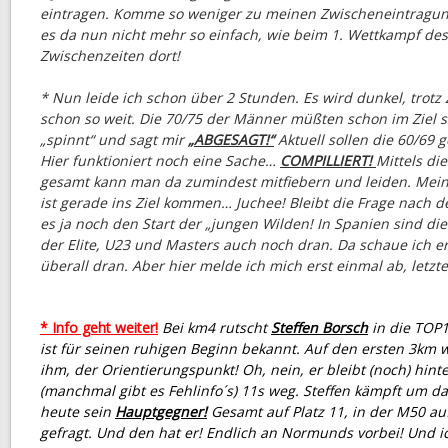
eintragen. Komme so weniger zu meinen Zwischeneintragun
es da nun nicht mehr so einfach, wie beim 1. Wettkampf des
Zwischenzeiten dort!
* Nun leide ich schon über 2 Stunden. Es wird dunkel, trotz 
schon so weit. Die 70/75 der Männer müßten schon im Ziel 
„spinnt“ und sagt mir
„ABGESAGT!“
Aktuell sollen die 60/69
Hier funktioniert noch eine Sache…
COMPILLIERT!
Mittels di
gesamt kann man da zumindest mitfiebern und leiden. Mei
ist gerade ins Ziel kommen… Juchee! Bleibt die Frage nach 
es ja noch den Start der „jungen Wilden! In Spanien sind d
der Elite, U23 und Masters auch noch dran. Da schaue ich e
überall dran. Aber hier melde ich mich erst einmal ab, letzte
* Info geht weiter!
Bei km4 rutscht
Steffen Borsch
in die TOP1
ist für seinen ruhigen Beginn bekannt. Auf den ersten 3km 
ihm, der Orientierungspunkt! Oh, nein, er bleibt (noch) hinte
(manchmal gibt es Fehlinfo´s) 11s weg. Steffen kämpft um d
heute sein
Hauptgegner!
Gesamt auf Platz 11, in der M50 auf 
gefragt. Und den hat er! Endlich an Normunds vorbei! Und ic