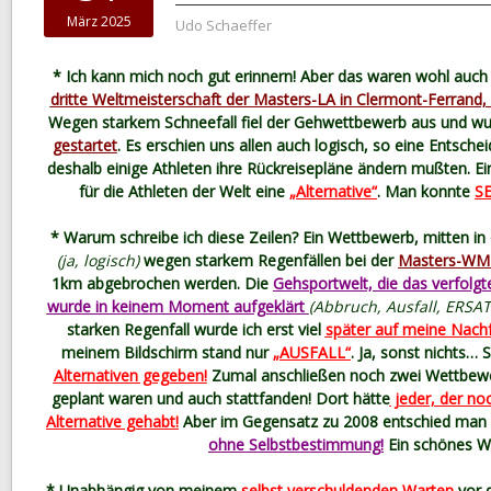
März 2025
Udo Schaeffer
* Ich kann mich noch gut erinnern! Aber das waren wohl auch
dritte Weltmeisterschaft der Masters-LA in Clermont-Ferrand,
Wegen starkem Schneefall fiel der Gehwettbewerb aus und w
gestartet
. Es erschien uns allen auch logisch, so eine Entsche
deshalb einige Athleten ihre Rückreisepläne ändern mußten. Ein
für die Athleten der Welt eine
„Alternative“
. Man konnte
S
* Warum schreibe ich diese Zeilen? Ein Wettbewerb, mitten in
(ja, logisch)
wegen starkem Regenfällen bei der
Masters-WM i
1km abgebrochen werden. Die
Gehsportwelt, die das verfolgt
wurde in keinem Moment aufgeklärt
(Abbruch, Ausfall, ERS
starken Regenfall wurde ich erst viel
später auf meine Nach
meinem Bildschirm stand nur
„AUSFALL“
. Ja, sonst nichts…
Alternativen gegeben!
Zumal anschließen noch zwei Wettbew
geplant waren und auch stattfanden! Dort hätte
jeder, der noc
Alternative gehabt!
Aber im Gegensatz zu 2008 entschied man
ohne Selbstbestimmung!
Ein schönes W
* Unabhängig von meinem
selbst verschuldenden Warten
vor d