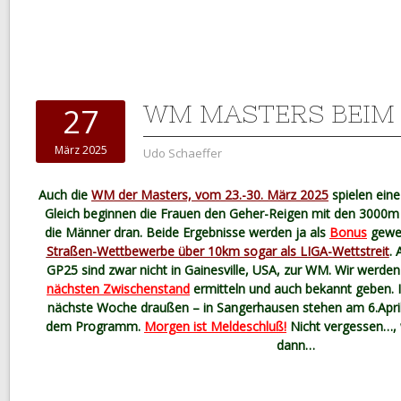
WM MASTERS BEIM
27
März 2025
Udo Schaeffer
Auch die
WM der Masters, vom 23.-30. März 2025
spielen ein
Gleich beginnen die Frauen den Geher-Reigen mit den 3000m 
die Männer dran. Beide Ergebnisse werden ja als
Bonus
gewe
Straßen-Wettbewerbe über 10km sogar als LIGA-Wettstreit
. 
GP25 sind zwar nicht in Gainesville, USA, zur WM. Wir werde
nächsten Zwischenstand
ermitteln und auch bekannt geben. 
nächste Woche draußen – in Sangerhausen stehen am 6.Apr
dem Programm.
Morgen ist Meldeschluß!
Nicht vergessen…, w
dann…