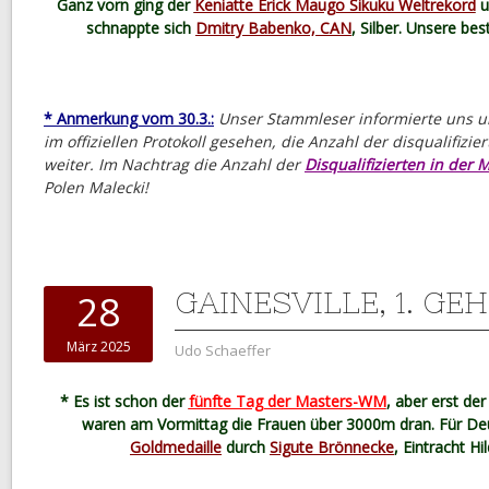
Ganz vorn ging der
Keniatte Erick Maugo Sikuku Weltrekord
u
schnappte sich
Dmitry Babenko, CAN
, Silber. Unsere b
* Anmerkung vom 30.3.:
Unser Stammleser informierte uns un
im offiziellen Protokoll gesehen, die Anzahl der disqualifizie
weiter. Im Nachtrag die Anzahl der
Disqualifizierten in der 
Polen Malecki!
GAINESVILLE, 1. GE
28
März 2025
Udo Schaeffer
* Es ist schon der
fünfte Tag der Masters-WM
, aber erst de
waren am Vormittag die Frauen über 3000m dran. Für Deu
Goldmedaille
durch
Sigute Brönnecke
, Eintracht H