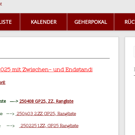
ISTE
KALENDER
GEHERPOKAL
RÜC
025 mit Zwischen- und Endstand!
il:
Liste —->
250408 GP25, ZZ, Rangliste
ste —->
250403 2.ZZ GP25, Rangliste
e
—->
250225 1.ZZ, GP25 Rangliste