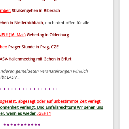
ember:
Straßengehen in Biberach
hen in Niederaichbach
, noch nicht offen für alle
EU! (16. Mai:)
Gehertag in Oldenburg
ber:
Prager Stunde in Prag, CZE
ASV-Hallenmeeting mit Gehen in Erfurt
 anderen gemeldeten Veranstaltungen wirklich
eibt LADV…
+ + + + + + + + + + + + + + + +
sgesetzt, abgesagt oder auf unbestimmte Zeit verlegt.
sonnenheit verlangt. Und Einfallsreichtum! Wir sehen uns
er, wenn es wieder
„GEHT“!
* * * * * * * * * * *