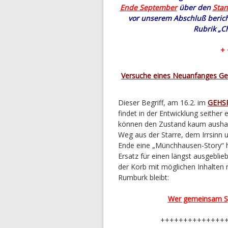
Ende September
über den
Stan
vor unserem Abschluß berich
Rubrik „Ch
+ 
Versuche eines Neuanfanges Ges
Dieser Begriff, am 16.2. im
GEHS
findet in der Entwicklung seithe
können den Zustand kaum aushalt
Weg aus der Starre, dem Irrsinn
Ende eine „Münchhausen-Story“ he
Ersatz für einen längst ausgebli
der Korb mit möglichen Inhalten 
Rumburk bleibt:
Wer gemeinsam Spo
++++++++++++++