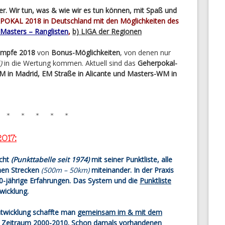
er. Wir tun, was & wie wir es tun können, mit Spaß und
OKAL 2018 in Deutschland mit den Möglichkeiten des
Masters – Ranglisten
,
b) LIGA der Regionen
ämpfe 2018
von
Bonus-Möglichkeiten
, von denen nur
)
in die Wertung kommen. Aktuell sind das
Geherpokal-
EM in Madrid, EM Straße in Alicante und Masters-WM in
* * * * *
2017:
icht
(Punkttabelle seit 1974)
mit seiner Punktliste, alle
hen Strecken
(500m – 50km)
miteinander. In der Praxis
40-jährige Erfahrungen. Das System und die
Punktliste
wicklung.
ntwicklung schaffte man
gemeinsam im & mit dem
 Zeitraum 2000-2010. Schon damals vorhandenen