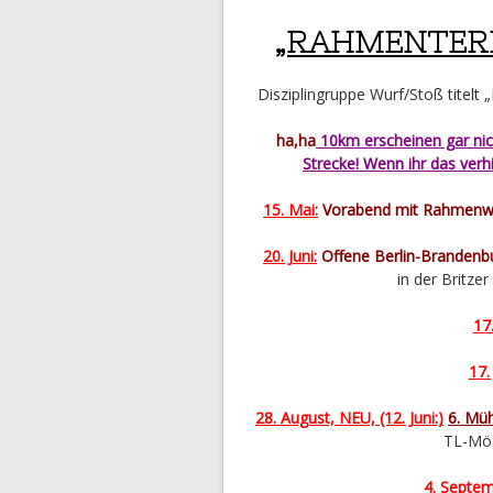
„RAHMENTER
Disziplingruppe Wurf/Stoß titelt 
ha,ha
10km erscheinen gar ni
Strecke! Wenn ihr das verhi
15. Mai:
Vorabend mit Rahmenwe
20. Juni:
Offene Berlin-Brandenbu
in der Britze
17.
17. 
28. August, NEU, (12. Juni:)
6. Mü
TL-Mög
4. Septem