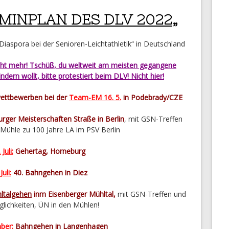
MINPLAN DES DLV
2022
„
„Diaspora bei der Senioren-Leichtathletik“ in Deutschland
cht mehr! Tschüß, du weltweit am meisten gegangene
ndern wollt, bitte protestiert beim DLV! Nicht hier!
ttbewerben bei der
Team-EM 16. 5.
in Podebrady/CZE
rger Meisterschaften Straße in Berlin
, mit GSN-Treffen
r Mühle zu 100 Jahre LA im PSV Berlin
 Juli:
Gehertag, Horneburg
Juli:
40. Bahngehen in Diez
hltalgehen
inm Eisenberger Mühltal,
mit GSN-Treffen und
lichkeiten, ÜN in den Mühlen!
ber:
Bahngehen in Langenhagen