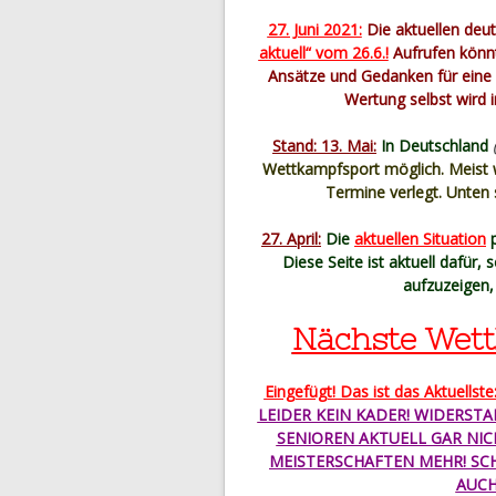
27. Juni 2021:
Die aktuellen deu
aktuell“ vom 26.6.!
Aufrufen könnt
Ansätze und Gedanken für eine 
Wertung selbst wird
Stand: 13. Mai:
In Deutschland
Wettkampfsport möglich. Meis
Termine verlegt. Unten
27. April:
Die
aktuellen Situation
p
Diese Seite ist aktuell dafür,
aufzuzeigen,
Nächste Wett
Eingefügt! Das ist das Aktuellste
LEIDER KEIN KADER! WIDERST
SENIOREN AKTUELL GAR NICH
MEISTERSCHAFTEN MEHR! SCH
AUCH