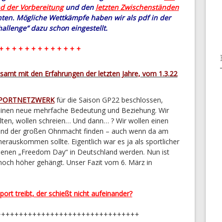
d der Vorbereitung
und den
letzten Zwischenständen
ten. Mögliche Wettkämpfe haben wir als pdf in der
allenge“ dazu schon eingestellt.
+ + + + + + + + + + + + +
amt mit den Erfahrungen der letzten Jahre, vom 1.3.22
PORTNETZWERK
für die Saison GP22 beschlossen,
r einen neue mehrfache Bedeutung und Beziehung. Wir
en, wollen schreien… Und dann… ? Wir wollen einen
 und der großen Ohnmacht finden – auch wenn da am
rauskommen sollte. Eigentlich war es ja als sportlicher
ebenen „Freedom Day“ in Deutschland werden. Nun ist
noch höher gehängt. Unser Fazit vom 6. März in
rt treibt, der schießt nicht aufeinander?
++++++++++++++++++++++++++++++++