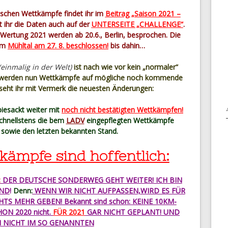
tschen Wettkämpfe findet ihr im
Beitrag „Saison 2021 –
 ihr die Daten auch auf der
UNTERSEITE „CHALLENGE“
.
Wertung 2021 werden ab 20.6., Berlin, besprochen. Die
 im
Mühltal am 27. 8. beschlossen!
bis dahin…
(einmalig in der Welt)
ist nach wie vor kein „normaler“
t werden nun Wettkämpfe auf mögliche noch kommende
 seht ihr mit Vermerk die neuesten Änderungen:
iesackt weiter mit
noch nicht bestätigten Wettkämpfen!
 schnellstens die bem
LADV
eingepflegten Wettkämpfe
 sowie den letzten bekannten Stand.
kämpfe sind hoffentlich:
:
DER DEUTSCHE SONDERWEG GEHT WEITER! ICH BIN
AND
!
Denn:
WENN WIR NICHT AUFPASSEN,WIRD ES FÜR
TS MEHR GEBEN! Bekannt sind schon: KEINE 10KM-
ON 2020 nicht.
FÜR 2021
GAR NICHT GEPLANT! UND
 NICHT IM SO GENANNTEN