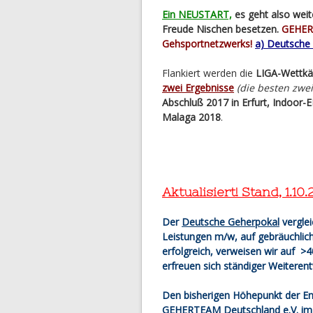
Ein NEUSTART,
es geht also weit
Freude Nischen besetzen.
GEHERP
Gehsportnetzwerks!
a) Deutsche 
Flankiert werden die
LIGA-Wettk
zwei Ergebnisse
(die besten zwei
Abschluß 2017 in Erfurt, Indoor-
Malaga 2018
.
Aktualisiert! Stand, 1.10.
Der
Deutsche Geherpokal
vergle
Leistungen m/w, auf gebräuchlic
erfolgreich, verweisen wir auf >
erfreuen sich ständiger Weiterent
Den bisherigen Höhepunkt der E
GEHERTEAM Deutschland e.V.
im