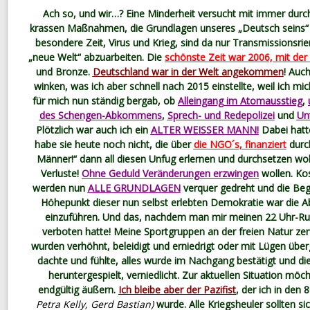
Ach so, und wir…? Eine Minderheit versucht mit immer durc
krassen Maßnahmen, die Grundlagen unseres „Deutsch seins“ z
besondere Zeit, Virus und Krieg, sind da nur Transmissionsrie
„neue Welt“ abzuarbeiten. Die
schönste Zeit war 2006, mit der
und Bronze.
Deutschland war in der Welt angekommen
! Auc
winken, was ich aber schnell nach 2015 einstellte, weil ich mi
für mich nun ständig bergab, ob
Alleingang im Atomausstieg
,
des Schengen-Abkommens
,
Sprech- und Redepolizei
und
Un
Plötzlich war auch ich ein
ALTER WEISSER MANN!
Dabei hatte
habe sie heute noch nicht, die über
die NGO´s, finanziert
durch
Männer!“ dann all diesen Unfug erlernen und durchsetzen wol
Verluste!
Ohne Geduld Veränderungen erzwingen
wollen. Kos
werden nun
ALLE GRUNDLAGEN
verquer gedreht und die Begri
Höhepunkt dieser nun selbst erlebten Demokratie war die A
einzuführen. Und das, nachdem man mir meinen 22 Uhr-R
verboten hatte! Meine Sportgruppen an der freien Natur zer
wurden verhöhnt, beleidigt und erniedrigt oder mit Lügen über
dachte und fühlte, alles wurde im Nachgang bestätigt und 
heruntergespielt, verniedlicht. Zur aktuellen Situation möc
endgültig äußern.
Ich bleibe aber der Pazifist
, der ich in den
Petra Kelly, Gerd Bastian)
wurde. Alle Kriegsheuler sollten s