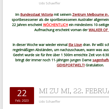
Udo Schaeffer
Im
Bundesstaat Victoria
mit seinem
Zentrum Melbourne in 
sportbesessener als die sportbesessenen Australier allgemein
22 Jahren erscheint
WÖCHENTLICH
ein mindestens 10-seitige
Aufmachung erscheint vornan der
WALKER OF 
In dieser Woche war wieder einmal
Ela Uzun
dran. Ihr wißt sc
regelmäßigen Abständen, um nachzuschauen, wann was aus
Geehrt wurde sie für ihre über 1 500m erreichte Zeit von 6:
bringt der immer noch 11-jährigen jungen Dame
sagenhafte
GEHSPORTWELT!
Gratulation.
MI ZU MI, 22. FEBR
22
Feb. 2023
Udo Schaeffer