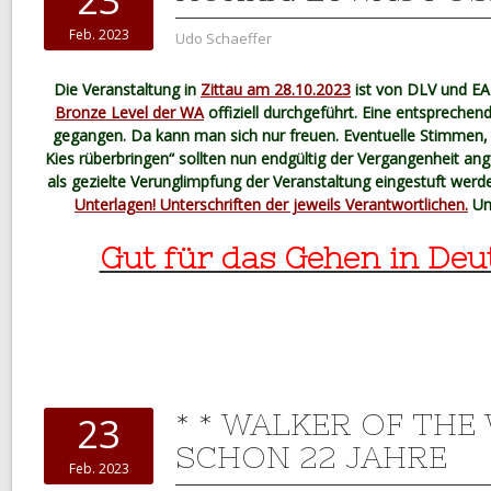
Feb. 2023
Udo Schaeffer
Die Veranstaltung in
Zittau am 28.10.2023
ist von DLV und EA 
Bronze Level der WA
offiziell durchgeführt. Eine entsprechen
gegangen. Da kann man sich nur freuen. Eventuelle Stimmen, Z
Kies rüberbringen“ sollten nun endgültig der Vergangenheit a
als gezielte Verunglimpfung der Veranstaltung eingestuft werd
Unterlagen! Unterschriften der jeweils Verantwortlichen.
Und
Gut für das Gehen in Deu
* * WALKER OF THE 
23
SCHON 22 JAHRE
Feb. 2023