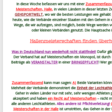
In diese Woche befassen wir uns mit einer
Zusammenfassun
Meisterschaften, Halle,
in vielen Ländern in dieser letzten 
GEHSPORTWELT
, wo wir die besten Leistungen wie gehabt 
heute, wie die Verbände einzelner Staaten mit den Gehern in
Wege, die wir aufzeigen, sind möglich, beide Wege werden v
oder kleinen Verbänden genutzt. Die Hauptsache i
Hallenmeisterschaften finden überha
Was in Deutschland nun wiederholt nicht stattfindet!
Dafür gib
Der Verband hat auf Meisterschaften ein Monopol, ist durch E
Beiträge als
VERANSTALTER
in einer
BRINGEPFLICHT
! Wer ge
Zusammenfassend
kann man sagen:
A)
Beide Varianten könne
Mehrheit der Verbände demonstriert die
Einheit der Leichtathle
Geher in vielen Länder nur mit sehr, sehr wenigen Athleten 
akzeptiert und haben
ein Recht auf Meisterschaften
– nicht m
alle anderen Leichtathleten.
Alles andere ist Pflichtverletzung!
Meisterschaften in der Halle
ist umstritten, das Gehen in der