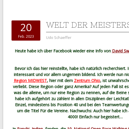
WELT DER MEISTE
20
Feb. 2023
Udo Schaeffer
Heute habe ich über Facebook wieder eine Info von
David Sw
Bevor ich das hier reinstellte, habe ich natürlich recherchiert.
interessant und vor allem ungemein bildend. Ich werde nun ni
Region MIDWEST
, hier mit dem
Zentrum Ohio
, ist unwahrsche
verliebt. Diese Region oder ganz Amerika? Auf jeden Fall ist e
was die alleine, um nur eine Region zu nennen, auf die Beine 
habe ich aufgehört zu zählen! In allen Disziplinen der Leichtat
Einzel, mindestens bis Position 40 und bei den Teamwertun
um die Titel Für die Vereine. Nachwuchs: Auch hier habe ich 
4000! Einfach nur begeistert…
In
Ranchi, Indien,
fanden die
10. National Open Race Walking 