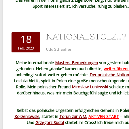
Das waren in der Form gleich 2 Eigentore. Zeigt nur, wie seh
Sport interessiert ist. Ich versuche, ruhig zu bleibe
NATIONALSTOLZ…? 
18
Feb. 2023
Udo Schaeffer
Meine internationale
Masters-Bemerkungen
von gestern hab
gefunden. Neben „danke“ kamen auch direkte,
weiterführen
unbedingt sofort weiter geben möchte.
Der polnische Nationa
Leichtathletik, spielt in Polen eine große menschentragend
Rolle. Mein polnischer Freund
Miroslaw Luniewski
schickte m
darüber hinaus, was mir mein Bauchgefühl sagte und ich let
Selbst das polnische Urgestein erfolgreichen Gehens in Pole
Korzeniowski
, startet in
Torun zur WM,
AKTIVEN START
– all
Und
Grzegorz Sudol
startet im Cross! Ich freue mich a