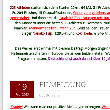
223 Athleten
stellten sich dem Starter 20km: 64 Mä, 31 Fr
(sieh
Fr. 204 Finisher, 15 Disqualifikationen,
Gäste gern gesehen, a
gerne dabei!
Und dann erst die
Qualität! 70 Leistungen mit 10
den Männern unter die besten 30 Athleten zu kommen, muß 
knacken.
Männermedaillen unter 1:20h
, Gold bei den Frauen
Sieger
Nanako Fujii
, 1:29:54h und
Koki Ikeda
,
(siehe Nr.
Das war es erst einmal mit diesem Beitrag. Morgen tingeln 
Hallenmeisterschaften in Europa, die an den beiden letzten
Programm hatten.
Deutschland ist auch da seit über 10 Ja
EILMELDUNG
19
Feb. 2023
Udo Schaeffer
Traurig!
Wie kann man nur positive Meldungen erzeugen.
Wie a