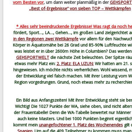
vom Besten vor
, um dann weiter planmäßig in der
GEHSPORT
„Best of-Ergebnisse“ von sieben TOP – Wettkämpfen
* Alles sehr beeindruckende Ergebnisse! Was ragt da noch h
fördert, Sport…, LA…, Gehen…, im großen Land zielgerichte
in den Regionen zwei Wettkämpfe
vor allem für den Nachwuc
Körper in Äquatornähe bei 26 Grad und 85-90% Luftfeuchte wi
was leistet er in über 2600m Höhe in Columbien? Das werden w
GEHSPORTWELT
die nächste Zeit beleuchten. Der Spitze räu
etwas mehr Platz ein:
2. Platz: ELA UZUN:
Wir hatten am 21. 
hingewiesen. Ich möchte nichts verherrlichen. Wohl wissend, m
der Entwicklung viel falsch machen. Mit ihrer Leistung vom WE
Region vorgedrungen. Grund, noch etwas mehr zu recherchieren.
Ein Bild aus Anfangszeiten! Mit ihrer Entwicklung steht sie be
Wichtig! Die 1027 Punkte der WA, siehe oben, sind nicht alter
der Frauentabelle! Denn die WA-Tabelle bewertet nur Männer
auch keine Masters. Und bei 1000 Punkten beginnt eigentlic
kommt mein
unangefochtener 1. Platz des Wochenendes
gilt
Spanien
. Um auf die 409 Teilnehmer zu kommen muss man g