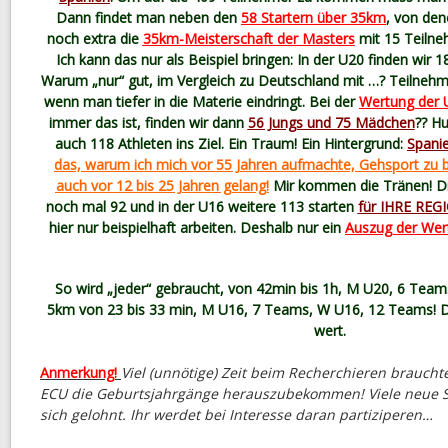
Dann findet man neben den
58 Startern über 35km
, von de
noch extra die
35km-Meisterschaft der Masters
mit 15 Teilne
Ich kann das nur als Beispiel bringen: In der U20 finden wir
Warum „nur“ gut, im Vergleich zu Deutschland mit …? Teilnehme
wenn man tiefer in die Materie eindringt. Bei der
Wertung der 
immer das ist, finden wir dann
56 Jungs und 75 Mädchen
?? H
auch 118 Athleten ins Ziel. Ein Traum! Ein Hintergrund:
Spanie
das, warum ich mich vor 55 Jahren aufmachte, Gehsport zu 
auch vor 12 bis 25 Jahren gelang!
Mir kommen die Tränen! Die
noch mal 92 und in der U16 weitere 113 starten
für IHRE REG
hier nur beispielhaft arbeiten. Deshalb nur ein
Auszug der Wer
So wird „jeder“ gebraucht, von 42min bis 1h, M U20, 6 Tea
5km von 23 bis 33 min, M U16, 7 Teams, W U16, 12 Teams! D
wert.
Anmerkung!
Viel (unnötige) Zeit beim Recherchieren braucht
ECU die Geburtsjahrgänge herauszubekommen! Viele neue S
sich gelohnt. Ihr werdet bei Interesse daran partiziperen…