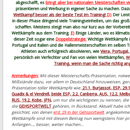
abgeschafft, es
bringt aber bei nationalen Meisterschaften v
präsentieren und Werbung in eigener Sache zu machen. Dazu
Wettkampf besser als der beste Test im Training!
D)
Der Leist
in dieser Phase dringend viele Trainingseinheiten, um das g
schaffen. Meistens steigt man also nur kurz aus der Vorbereit
Wettkämpfe aus dem Training.
E)
Einige Länder, wo es klimatisc
dieser Zeit sogar eine
Doppelstrategie:
Wichtige Wettkämpfe i
Portugal und Italien und die Hallenmeisterschaften im selben T
Athleten auch erfolgreich absolvieren, wie
Viera, Portugal,
persönlich ein Verfechter und Fan von vielen Wettkämpfen,
W
Training, wenn man die Sache richtig an
Anmerkungen:
Mit dieser Meisterschafts-Präsentation, notwe
Mißstände dazu, vor allem in Deutschland hinzuweisen, gera
Präsentation toller Wettkämpfe wie:
21.1. Burjassot, ESP, 29.1
Guadix & el Vendrell, beide ESP, 2.2. Canberra, AUS, 12.2. Melb
RUS, 19.2. Kobe, JPN,
um nur die wichtigsten zu nennen, die 
die
GEHSPORTWELT
gehören, in Rückstand. Aktuell habe ic
gesichtet, von denen
erst 29 in der Gehsportwelt
angekommen 
Wettkämpfe sind mit diesem Beitrag nun wenigstens hier prä
Anfangen…, besser, weiter machen…