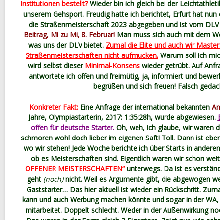
Institutionen bestellt?
Wieder bin ich gleich bei der Leichtathl
unserem Gehsport. Freudig hatte ich berichtet, Erfurt hat nun
die Straßenmeisterschaft 2023 abgegeben und ist vom DLV 
Beitrag, Mi zu Mi, 8. Februar!
Man muss sich auch mit dem W
was uns der DLV bietet.
Zumal die Elite und auch wir Masters
Straßenmeisterschaften nicht aufmucken.
Warum soll ich mic
wird selbst dieser
Minimal-Konsens
wieder getrübt. Auf Anfra
antwortete ich offen und freimütig, ja, informiert und bewer
begrüßen und sich freuen! Falsch geda
Konkreter Fakt:
Eine Anfrage der international bekannten
An
Jahre, Olympiastarterin, 2017: 1:35:28h, wurde abgewiesen.
offen für deutsche Starter.
Oh, weh, ich glaube, wir waren d
schmoren wohl doch lieber im eigenen Saft! Toll. Dann ist eben
wo wir stehen! Jede Woche berichte ich über Starts in andere
ob es Meisterschaften sind. Eigentlich waren wir schon weit
OFFENER MEISTERSCHAFTEN“
unterwegs. Da ist es verstän
geht
(noch)
nicht. Weil es Argumente gibt, die abgewogen we
Gaststarter… Das hier aktuell ist wieder ein Rückschritt. Zum
kann und auch Werbung machen könnte und sogar in der WA, 
mitarbeitet. Doppelt schlecht. Weder in der Außenwirkung no