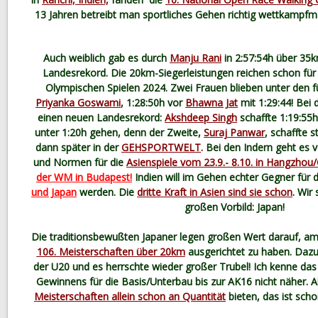
13 Jahren betreibt man sportliches Gehen richtig wettkampfm
Auch weiblich gab es durch
Manju Rani
in 2:57:54h über 35
Landesrekord. Die 20km-Siegerleistungen reichen schon für 
Olympischen Spielen 2024. Zwei Frauen blieben unter den f
Priyanka Goswami
, 1:28:50h vor
Bhawna Jat
mit 1:29:44! Bei
einen neuen Landesrekord:
Akshdeep Singh
schaffte 1:19:55
unter 1:20h gehen, denn der Zweite,
Suraj Panwar
, schaffte 
dann später in der
GEHSPORTWELT
.
Bei den Indern geht es v
und Normen für die
Asienspiele vom 23.9.- 8.10. in Hangzhou
der WM in Budapest!
Indien will im Gehen echter Gegner für 
und Japan
werden. Die
dritte Kraft in Asien sind sie schon
. Wir
großen Vorbild: Japan!
Die traditionsbewußten Japaner legen großen Wert darauf, a
106. Meisterschaften über 20km
ausgerichtet zu haben. Dazu 
der U20 und es herrschte wieder großer Trubel! Ich kenne d
Gewinnens für die Basis/Unterbau bis zur AK16 nicht näher. 
Meisterschaften allein schon an Quantität
bieten, das ist sch