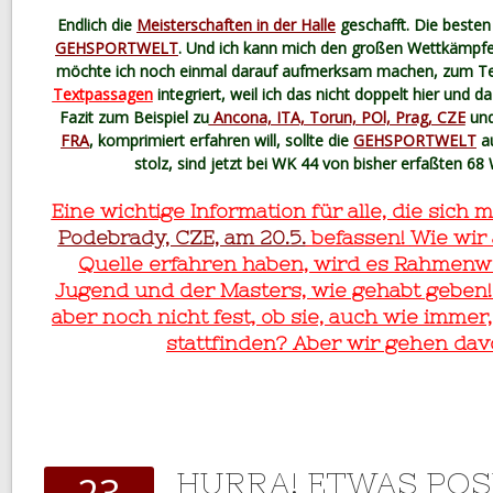
Endlich die
Meisterschaften in der Halle
geschafft. Die besten
GEHSPORTWELT
. Und ich kann mich den großen Wettkämpfe
möchte ich noch einmal darauf aufmerksam machen, zum Tei
Textpassagen
integriert, weil ich das nicht doppelt hier und da
Fazit zum Beispiel zu
Ancona, ITA, Torun, POl, Prag, CZE
und
FRA
, komprimiert erfahren will, sollte die
GEHSPORTWELT
au
stolz, sind jetzt bei WK 44 von bisher erfaßten 6
Eine wichtige Information für alle, die sich 
Podebrady, CZE, am 20.5.
befassen!
Wie wir 
Quelle erfahren haben, wird es Rahmen
Jugend und der Masters, wie gehabt geben! D
aber noch nicht fest, ob sie, auch wie imme
stattfinden? Aber wir gehen dav
HURRA! ETWAS POSI
23