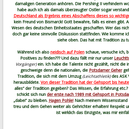
damaligen Generation anhören. Die Pershing II verhindern wo
habe auch ich als damals überzeugter Ostler sogar verstan
Deutschland als Ergebnis eines Abschaffens dieses so wichtig
kein Freund von Bismarck! Gott bewahre, falls es einen gibt. 
Wesen des deutschen Einheitsstaates geschaffen. Wer das nic
doch gar keine sinnvolle Diskussion stattfinden. Wie komme i
siehe oben. Das hat mit Tradition zu t
Während ich also
neidisch auf Polen
schaue, versuche ich, 
Positives zu finden??? Und dazu fällt mir nur unser
Leucht
Vorgänger)
ein. Ich habe die Talente nicht gezählt, nicht die 
geschweige denn die nationalen, die
Potsdamer Geher
geh
Tradition, die sich mit dem Umzug
(Leichtathletik)
des ASK 
herausbildete.
Von dieser Tradition hat der Gehsport bis heute
alles“ der Tradition gegeben? Das Wissen, die Erfahrung etc.
schickt sich nun
der erste nach 1989 mit Gehsport in Potsd
„dabei“ zu bleiben.
Hagen Pohle!
Nach meinem Wissensstand ble
treu und dem Gehen weiter als Gehrichter erhalten! Respekt 
ist wirklich das Einzigste, was mir einfäl