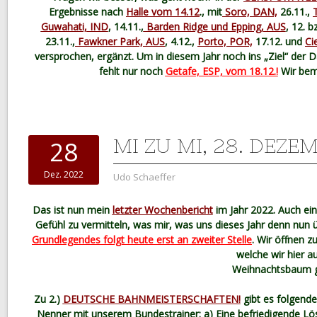
Ergebnisse nach
Halle vom 14.12
., mit
Soro, DAN,
26.11.,
Guwahati, IND
, 14.11.,
Barden Ridge und Epping, AUS
, 12. b
23.11.,
Fawkner Park, AUS
, 4.12.,
Porto, POR,
17.12.
und
Ci
versprochen, ergänzt. Um in diesem Jahr noch ins „Ziel“ der
fehlt nur noch
Getafe, ESP, vom 18.12.!
Wir be
MI ZU MI, 28. DEZE
28
Dez. 2022
Udo Schaeffer
Das ist nun mein
letzter Wochenbericht
im Jahr 2022. Auch ein
Gefühl zu vermitteln, was mir, was uns dieses Jahr denn nun
Grundlegendes folgt heute erst an zweiter Stelle
. Wir öffnen zu
welche wir hier a
Weihnachtsbaum ge
Zu 2.)
DEUTSCHE BAHNMEISTERSCHAFTEN!
gibt es folgend
Nenner mit unserem Bundestrainer: a) Eine befriedigende Lösun