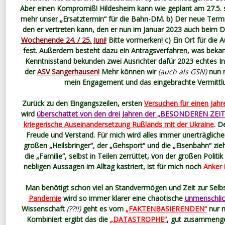
Aber einen Kompromiß! Hildesheim kann wie geplant am 27.5. st
mehr unser „Ersatztermin“ für die Bahn-DM. b) Der neue Term
den er vertreten kann, den er nun im Januar 2023 auch beim DL
Wochenende 24. / 25. Juni!
Bitte vormerken! c) Ein Ort für die 
fest. Außerdem besteht dazu ein Antragsverfahren, was bekan
Kenntnisstand bekunden zwei Ausrichter dafür 2023 echtes I
der
ASV Sangerhausen!
Mehr können wir
(auch als GSN)
nun n
mein Engagement und das eingebrachte Vermittl
Zurück zu den Eingangszeilen, ersten
Versuchen für einen Jahr
wird
überschattet von den drei Jahren der „BESONDEREN ZEIT
kriegerische Auseinandersetzung Rußlands mit der Ukraine
. D
Freude und Verstand. Für mich wird alles immer unerträglicher
großen „Heilsbringer“, der „Gehsport“ und die „Eisenbahn“ zieh
die „Familie“, selbst in Teilen zerrüttet, von der großen Politi
nebligen Aussagen im Alltag kastriert, ist für mich noch
Anker 
Man benötigt schon viel an Standvermögen und Zeit zur Selb
Pandemie
wird so immer klarer eine chaotische
unmenschli
Wissenschaft
(??!!)
geht es vom
„FAKTENBASIERENDEN“
nur 
Kombiniert ergibt das die
„DATASTROPHE“
, gut zusammengef