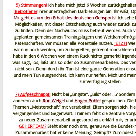
5) Stimmungen!
Ich habe mich jetzt 6 Wochen zurückgehalten
Betroffener
ihrer unerträglichen Darbietungen bin. Ihr wißt, Opf
Mir geht es um den Erhalt des deutschen Gehsports!
Ich sehe 
Möglichkeiten, mit dieser Entscheidung auch wieder zurück z
zu finden. Denn der Nachwuchs muss betreut werden. Auch v
geplanten gemeinsamen Trainingslagern und Wettkampfmöglich
Patenschaften. Wir müssen alle Potentiale nutzen.
JETZT!
Wie 
wir nun noch werden, um zu begreifen, getrennt marschieren i
habe in den 6 Wochen von einem Ruck nichts gemerkt! Irgend
was sagt, los, laßt uns so oder so zusammenarbeiten. Das verm
nicht sein. Denn durch ihr Tun ist eine ganze Generation eins
und mein Tun ausgerichtet. Ich kann nur helfen. Mich und m
zur Verfügung stellen.
7) Aufgeschnappt!
Nicht bei „Brigitte“, „Bild“ oder …? Sondern
anderem auch
Ron Weigel
und
Hagen Pohle!
gesprochen. Die I
Themen „Meisterschaft“ mit verarbeitet. Eltern sorgen sich, hier
Vergangenheit und Gegenwart. Trainern fehlt die zentrale Vorg
zu neuer Zusammenarbeit angesprochen, erklärt mir, er arbe
GEHERTEAM?
Steht aber noch drin, genau wie die Bundes-
Zusammenarbeit hat er keine Meinung. Geimpft? Zumindest 