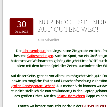
NUR NOCH STUNDEN
30
AUF GUTEM WEG!
Dez. 2022
Udo Schaeffer
Der
Jahresendspurt
hat längst seine Zielgerade erreicht. Po
bestens
Satiresendungen
. Auch im Sport, wo ein Großereig
historisch vor Weihnachten gehörig die „christliche Welt“ durc
allem mit dem besten Spiel aller Zeiten, zumindest aller W
Auf dieser Seite, geht es vor allem um möglichst viele gute D
sowie um mögliche Fakten und Ursachenforschung zu bestim
„tollen Randsportart Gehen“
. Aus meiner Sicht könnten wir das
stündlich stelle ich die nun stakkatoartig in den Laptop gehäm
des großen Orbits. Mit den
35km-Übersichten
klappt es aber
Fragen wir besser, was geht noch? In der
GEHSPORTWEL