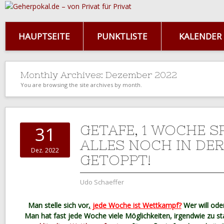
HAUPTSEITE
PUNKTLISTE
KALENDER
Monthly Archives:
Dezember 2022
You are browsing the site archives by month.
GETAFE, 1 WOCHE S
31
ALLES NOCH IN DER
Dez. 2022
GETOPPT!
Udo Schaeffer
Man stelle sich vor,
jede Woche ist Wettkampf?
Wer will oder
Man hat fast jede Woche viele Möglichkeiten, irgendwie zu sta