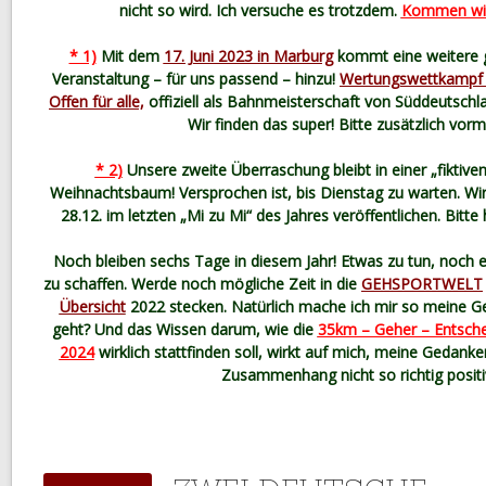
nicht so wird. Ich versuche es trotzdem.
Kommen wir
* 1)
Mit dem
17. Juni 2023 in Marburg
kommt eine weitere g
Veranstaltung – für uns passend – hinzu!
Wertungswettkampf 
Offen für alle,
offiziell als Bahnmeisterschaft von Süddeutsch
Wir finden das super! Bitte zusätzlich vor
* 2)
Unsere zweite Überraschung bleibt in einer „fiktive
Weihnachtsbaum! Versprochen ist, bis Dienstag zu warten. Wir
28.12. im letzten „Mi zu Mi“ des Jahres veröffentlichen. Bitt
Noch bleiben sechs Tage in diesem Jahr! Etwas zu tun, noch et
zu schaffen. Werde noch mögliche Zeit in die
GEHSPORTWELT
Übersicht
2022 stecken. Natürlich mache ich mir so meine Ge
geht? Und das Wissen darum, wie die
35km – Geher – Entsche
2024
wirklich stattfinden soll, wirkt auf mich, meine Gedank
Zusammenhang nicht so richtig positi