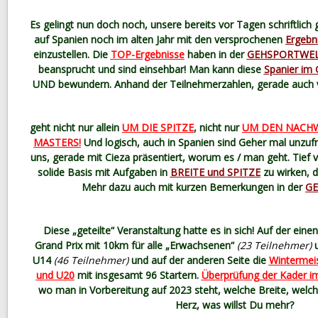
Es gelingt nun doch noch, unsere bereits vor Tagen schriftli
auf Spanien noch im alten Jahr mit den versprochenen
Ergebn
einzustellen. Die
TOP-Ergebnisse
haben in der
GEHSPORTWE
beansprucht und sind einsehbar! Man kann diese
Spanier im 
UND bewundern. Anhand der Teilnehmerzahlen, gerade auch vo
geht nicht nur allein
UM DIE SPITZE
, nicht nur
UM DEN NACH
MASTERS!
Und logisch, auch in Spanien sind Geher mal unzufr
uns, gerade mit Cieza präsentiert, worum es / man geht. Tief v
solide Basis mit Aufgaben in
BREITE und SPITZE
zu wirken, d
Mehr dazu auch mit kurzen Bemerkungen in der
G
Diese „geteilte“ Veranstaltung hatte es in sich! Auf der eine
Grand Prix mit 10km für alle „Erwachsenen“
(23 Teilnehmer)
u
U14
(46 Teilnehmer)
und auf der anderen Seite die
Wintermeis
und U20
mit insgesamt 96 Startern.
Überprüfung der Kader i
wo man in Vorbereitung auf 2023 steht, welche Breite, welch
Herz, was willst Du mehr?