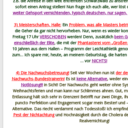
z.B. die Anreise in den weit entfernten Schwarzwald zu anstren
sofort einen Antrag stellen! Nun frage ich euch alle, wer löst
weiter Gehsport vernichtenden, typisch deutschen, nur sagen,
3) Meisterschaften, Halle:
Ein
Problem, was alle Masters betrif
die Geher da gar nicht hervorheben. Nur, wenn es wieder kon
Freitag 17 Uhr
VERSCHOBEN
werden! Denn, zusätzlich
beim Ge
einschließlich der Elite
, die mit der
Phantasterei vom „Großen 
10 Jahren aus dem Hallen – Programm der Leichtathletik g
zum… Ich spare mir, heute, an meinem Geburtstag, die harten
… vor
NICHTS!
4) Die Nachwuchsbetreuung!
Seit vier Wochen nun ist
der d
Nachwuchs-Bundestrainerin!
Es ist
keine Alternative
, weder ei
Notlösung!!!
in Sicht! Der Nachwuchs geht weiter ohne Sys
Weihnachtsferien und man kann nur Schlimmes ahnen. Gut, mei
Entlassung hält sich sehr in Grenzen! Betrifft nur zwei Dinge, I
puncto Perfektion und Engagement sogar mein Bester! und –
Alternative. Das riecht verdammt nach Todesstoß! Ich empfind
Pest der Nichtachtung
und Hochnäsigkeit durch die Cholera der
Realvernichtung!