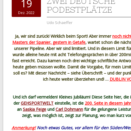
ZWEI DEUTSCHE
19
PODESTPLÄTZE
Dez. 2022
Udo Schaeffer
Ja, wir sind zurück! Wirklich beim Sport! Aber immer
noch nich
Masters der Spanier, gestern in Getafe
, wartet schon die näch
unserer Pipeline. Aber wir sind limitiert. Und in diesem Limit 
wurde alleine heute mit acht Telefongesprächen in über 200m
fast erreicht. Dazu kamen noch drei wichtige schriftliche Antwo
heute geben müssen wollte. Damit die Vorgabe, für mein Limit
soll es? Mit dieser Nachricht – siehe Überschrift – und der p
ich heute weiter überziehen und! …
DUBLIN V
Und ich darf vermelden! Kleines Jubiläum! Diese Seite hier, di
der
GEHSPORTWELT
einstelle, ist die
200. Seite in diesem Jahr
an
Saskia Feige
und
Carl Dohmann
für die gelungene Leistu
zeigt, was möglich ist, zeigt zur Planung, wo man kurz v
Anmerkung!
Noch etwas Gutes, vor allem für den Süden/Wes