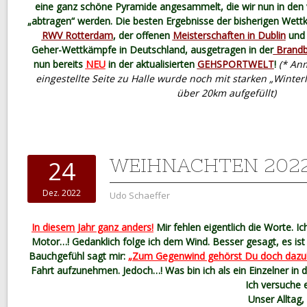
eine ganz schöne Pyramide angesammelt, die wir nun in den 
„abtragen“ werden. Die besten Ergebnisse der bisherigen Wet
RWV Rotterdam
, der offenen
Meisterschaften in Dublin
und 
Geher-Wettkämpfe in Deutschland, ausgetragen in der
Brandbe
nun bereits
NEU
in der aktualisierten
GEHSPORTWELT
!
(* Anm
eingestellte Seite zu Halle wurde noch mit starken „Winter
über 20km aufgefüllt)
WEIHNACHTEN 202
24
Dez. 2022
Udo Schaeffer
In diesem Jahr ganz anders!
Mir fehlen eigentlich die Worte. Ic
Motor…! Gedanklich folge ich dem Wind. Besser gesagt, es is
Bauchgefühl sagt mir:
„Zum Gegenwind gehörst Du doch dazu!
Fahrt aufzunehmen. Jedoch…! Was bin ich als ein Einzelner i
Ich versuche 
Unser Alltag,