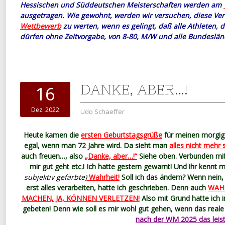
Hessischen und Süddeutschen Meisterschaften werden am
ausgetragen. Wie gewohnt, werden wir versuchen, diese Ver
Wettbewerb
zu werten, wenn es gelingt, daß alle Athleten, d
dürfen ohne Zeitvorgabe, von 8-80, M/W und alle Bundeslän
DANKE, ABER…!
16
Dez. 2022
Udo Schaeffer
Heute kamen die
ersten Geburtstagsgrüße
für meinen morgige
egal, wenn man 72 Jahre wird. Da sieht man
alles nicht mehr 
auch freuen…, also
„Danke, aber…!“
Siehe oben. Verbunden mit
mir gut geht etc.! Ich hatte gestern gewarnt! Und ihr kennt m
subjektiv gefärbte)
Wahrheit!
Soll ich das ändern? Wenn nein,
erst alles verarbeiten, hatte ich geschrieben. Denn auch
WAH
MACHEN, JA, KÖNNEN VERLETZEN!
Also mit Grund hatte ich 
gebeten! Denn wie soll es mir wohl gut gehen, wenn das reale
nach der WM 2025 das leist