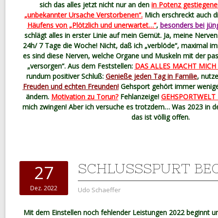
sich das alles jetzt nicht nur an den
in Potenz gestiegen
„unbekannter Ursache Verstorbenen“.
Mich erschreckt auch d
Häufens von „Plötzlich und unerwartet…“
,
besonders bei jü
schlägt alles in erster Linie auf mein Gemüt. Ja, meine Nerve
24h/ 7 Tage die Woche! Nicht, daß ich „verblöde“, maximal i
es sind diese Nerven, welche Organe und Muskeln mit der p
„versorgen“. Aus dem Feststellen:
DAS ALLES MACHT MICH
rundum positiver Schluß:
Genieße jeden Tag in Familie
, nutz
Freuden und echten Freunden!
Gehsport gehört immer weniger
ändern.
Motivation zu Torun?
Fehlanzeige!
GEHSPORTWELT 
mich zwingen! Aber ich versuche es trotzdem… Was 2023 in der
das ist völlig offen.
SCHLUSSSPURT BE
27
Dez. 2022
Udo Schaeffer
Mit dem Einstellen noch fehlender Leistungen 2022 beginnt un