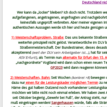
Deutschland nic
Wer kann da „locker“ bleiben? Ich doch nicht. Trotzdem wer
aufgefangenen, angetragenen, angefragten und nachgebohrt
keinesfalls ungeprüft verbreiten. Aber meiner eigenen In
authentischen Aussagen werde ich hier und heute genügen un
1) Meisterschaftsproblem, Straße:
Das uns bekannte Straßenm
weiterhin prinzipiell nicht gelöst. Verantwortliche im DLV 
Straßenmeisterschaft. Der Bundestrainer, dieses desas
akzeptierend
(weil der DLV sein Arbeitgeber ist…)
, hat für s
ASV Erfurt!)
, als Termin nun
alternativ für Erfurt den 15. A
„nachgeordnete“ Vogtland wird dann schon einen neuen T
GP2023
wird dann reagieren können
2) Meisterschaften, Bahn:
Seit Wochen
(konkret >8)
bewegen wi
dazu nur
einen für die Leistungskader möglichen Termin
zu ne
Häme des gut halben Dutzend noch vorhandener Leistungskad
möchten wir bitte nicht noch einmal erleben. Wir haben zwei 
seit Oktober begierig „Gewehr bei Fuß“, der Antrag steht, n
muß eingetragen werden!
Sangerhausen
würde, falls alle Str