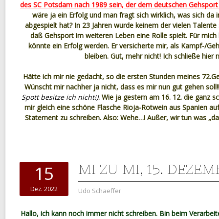
des SC Potsdam nach 1989 sein, der dem deutschen Gehsport e
wäre ja ein Erfolg und man fragt sich wirklich, was sich da 
abgespielt hat? In 23 Jahren wurde keinem der vielen Talente 
daß Gehsport im weiteren Leben eine Rolle spielt. Für mich
könnte ein Erfolg werden. Er versicherte mir, als Kampf-/Geh
bleiben. Gut, mehr nicht! Ich schließe hier 
Hätte ich mir nie gedacht, so die ersten Stunden meines 72.G
Wünscht mir nachher ja nicht, dass es mir nun gut gehen soll!
Spott besitze ich nicht!)
. Wie ja gestern am 16. 12. die ganz s
mir gleich eine schöne Flasche Rioja-Rotwein aus Spanien a
Statement zu schreiben. Also: Wehe…! Außer, wir tun was „daf
MI ZU MI, 15. DEZE
15
Dez. 2022
Udo Schaeffer
Hallo, ich kann noch immer nicht schreiben. Bin beim Verarbeit