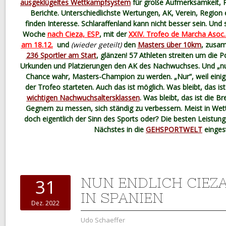
ausgeklügeltes Wettkampfsystem
für große Aufmerksamkeit, Pr
Berichte. Unterschiedlichste Wertungen, AK, Verein, Region
finden Interesse. Schlaraffenland kann nicht besser sein. Und
Woche
nach Cieza, ESP
, mit der
XXIV. Trofeo de Marcha Asoc.
am 18.12.
und
(wieder geteilt)
den
Masters über 10km
, zusa
236 Sportler am Start
, glänzen! 57 Athleten streiten um die
Urkunden und Platzierungen den AK des Nachwuchses. Und „nu
Chance wahr, Masters-Champion zu werden. „Nur“, weil einige
der Trofeo starteten. Auch das ist möglich. Was bleibt, das is
wichtigen Nachwuchsaltersklassen
. Was bleibt, das ist die Bre
Gegnern zu messen, sich ständig zu verbessern. Meist in Wett
doch eigentlich der Sinn des Sports oder? Die besten Leistun
Nächstes in die
GEHSPORTWELT
eingest
NUN ENDLICH CIEZ
31
IN SPANIEN
Dez. 2022
Udo Schaeffer