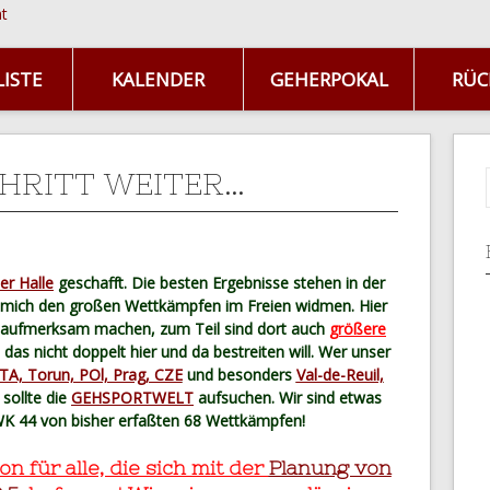
ISTE
KALENDER
GEHERPOKAL
RÜC
CHRITT WEITER…
er Halle
geschafft. Die besten Ergebnisse stehen in der
n mich den großen Wettkämpfen im Freien widmen. Hier
 aufmerksam machen, zum Teil sind dort auch
größere
h das nicht doppelt hier und da bestreiten will. Wer unser
TA, Torun, POl, Prag, CZE
und besonders
Val-de-Reuil,
 sollte die
GEHSPORTWELT
aufsuchen. Wir sind etwas
i WK 44 von bisher erfaßten 68 Wettkämpfen!
on für alle, die sich mit der
Planung von