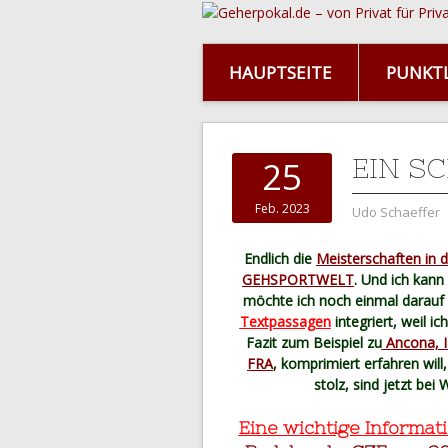
HAUPTSEITE
PUNKTL
EIN S
25
Feb. 2023
Udo Schaeffer
Endlich die
Meisterschaften in d
GEHSPORTWELT
. Und ich kan
möchte ich noch einmal darauf
Textpassagen
integriert, weil ic
Fazit zum Beispiel zu
Ancona, I
FRA
, komprimiert erfahren will,
stolz, sind jetzt be
Eine wichtige Informati