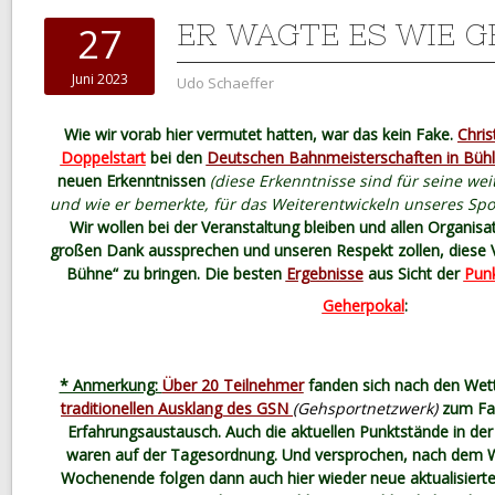
ER WAGTE ES WIE G
27
Juni 2023
Udo Schaeffer
Wie wir vorab hier vermutet hatten, war das kein Fake.
Chris
Doppelstart
bei den
Deutschen Bahnmeisterschaften in Bühle
neuen Erkenntnissen
(diese Erkenntnisse sind für seine wei
und wie er bemerkte, für das Weiterentwickeln unseres Spo
Wir wollen bei der Veranstaltung bleiben und allen Organisa
großen Dank aussprechen und unseren Respekt zollen, diese V
Bühne“ zu bringen. Die besten
Ergebnisse
aus Sicht der
Punk
Geherpokal
:
* Anmerkung:
Über 20 Teilnehmer
fanden sich nach den Wet
traditionellen Ausklang des GSN
(Gehsportnetzwerk)
zum Fa
Erfahrungsaustausch. Auch die aktuellen Punktstände in de
waren auf der Tagesordnung. Und versprochen, nach dem
Wochenende folgen dann auch hier wieder neue aktualisierte