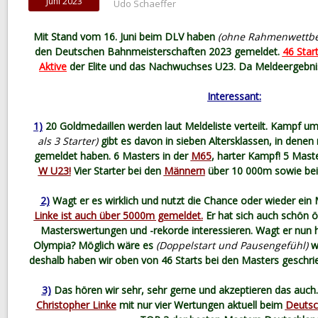
Juni 2023
Udo Schaeffer
Mit Stand vom 16. Juni beim DLV haben
(ohne Rahmenwettb
den Deutschen Bahnmeisterschaften 2023 gemeldet.
46 Star
Aktive
der Elite und das Nachwuchses U23. Da Meldeergebnis
Interessant:
1)
20 Goldmedaillen werden laut Meldeliste verteilt. Kampf u
als 3 Starter)
gibt es davon in sieben Altersklassen, in denen
gemeldet haben. 6 Masters in der
M65
, harter Kampf! 5 Mast
W U23!
Vier Starter bei den
Männern
über 10 000m sowie bei
2)
Wagt er es wirklich und nutzt die Chance oder wieder ein
Linke ist auch über 5000m gemeldet.
Er hat sich auch schön ö
Masterswertungen und -rekorde interessieren. Wagt er nun h
Olympia? Möglich wäre es
(Doppelstart und Pausengefühl)
w
deshalb haben wir oben von 46 Starts bei den Masters geschrie
3)
Das hören wir sehr, sehr gerne und akzeptieren das auc
Christopher Linke
mit nur vier Wertungen aktuell beim
Deutsc