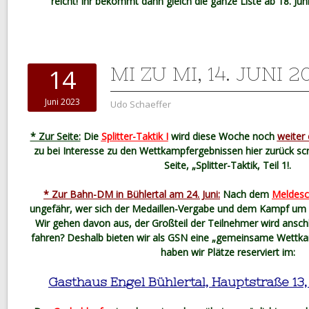
reicht! Ihr bekommt dann gleich die ganze Liste ab 18. Juni
MI ZU MI, 14. JUNI 2
14
Juni 2023
Udo Schaeffer
* Zur Seite:
Die
Splitter-Taktik I
wird diese Woche noch
weiter 
zu bei Interesse zu den Wettkampfergebnissen hier zurück sc
Seite, „Splitter-Taktik, Teil 1!.
* Zur Bahn-DM in Bühlertal am 24. Juni:
Nach dem
Meldesch
ungefähr, wer sich der Medaillen-Vergabe und dem Kampf um die
Wir gehen davon aus, der Großteil der Teilnehmer wird ansch
fahren? Deshalb bieten wir als GSN eine „gemeinsame Wettk
haben wir Plätze reserviert im:
Gasthaus Engel Bühlertal, Hauptstraße 13,