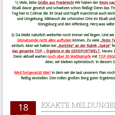
1) Viele, liebe
Grüße aus Frankreich!
Wir haben der
Reise nac
Elsaß davor gesetzt und schwitzen schon fleißig! Denn das T
Tag hier in Colmar die 30 Grad und hüpft manchmal auch leich
und Umgebung, Mittwoch die schönsten Orte im Elsaß und
Königsburg und den Affenberg. Herz,was wills
2) Da bleibt natürlich weiterhin noch immer viel liegen. Und wi
Monatsende nicht alles aufholen
können. Zu viele
„feste T
einfach. Aber wir halten bei
„Berichte“ an der Rubrik „Spitze“
fe
das gesamte TOP – Ergebnis in die GEHSPORTWELT.
Neues Zie
Denn aktuell warten
noch über 30 Wettkämpfe
mit
TOP-ERG
Aber, wir bleiben optimistisch. In diesem 
Wird fortgesetzt! Wie?
In dem wir die laut unserem Plan noch
fleißig einstellen. Den tollen großen Berg guter Ergebni
EXAKTE MELDUNGE
18