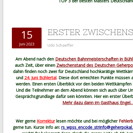
TOP 3 der besten Masters Deutschlan
ERSTER ZWISCHEN
15
Juni 2023
Udo Schaeffer
Am Abend nach den
Deutschen Bahnmeisterschaften in Bühler
auch Zeit, über einen
Zwischenstand des Deutschen Geherpo
dahin finden noch zwei für Deutschland hochkarätige Wettkäm
und
24. Juni Bühlertal
. Diese dort erreichten Punkte müssen a
werden. Einen ersten Überblick vor den beiden Wettkämpfen 
Und die Teilnehmer an dem Abend können sich auch über Unt
Gesprächsgrundlage dafür sein könnten. Hier ein erster Überb
Mehr dazu dann im Gasthaus Engel
Wer gerne
Korrektur
lesen möchte und bei möglicher
Fehlerb
gerne tun. Kurze Info an:
rs_wpss_encode_strinfo@geherpokal