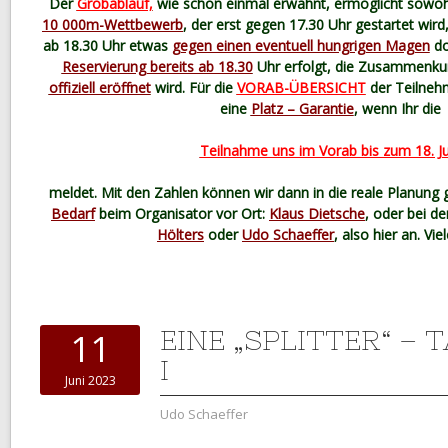
Der
Grobablauf,
wie schon einmal erwähnt, ermöglicht sowo
10 000m-Wettbewerb
,
der erst gegen 17.30 Uhr gestartet wird, 
ab 18.30 Uhr etwas
gegen einen eventuell hungrigen Magen
do
Reservierung bereits ab 18.30
Uhr erfolgt, die Zusammenku
offiziell eröffnet
wird. Für die
VORAB-ÜBERSICHT
der Teilneh
eine
Platz – Garantie
, wenn Ihr die
Teilnahme uns im Vorab bis zum 18. Ju
meldet. Mit den Zahlen können wir dann in die reale Planung 
Bedarf
beim Organisator vor Ort:
Klaus Dietsche
, oder bei 
Hölters
oder
Udo Schaeffer
, also hier an. Vi
EINE „SPLITTER“ – T
11
I
Juni 2023
Udo Schaeffer