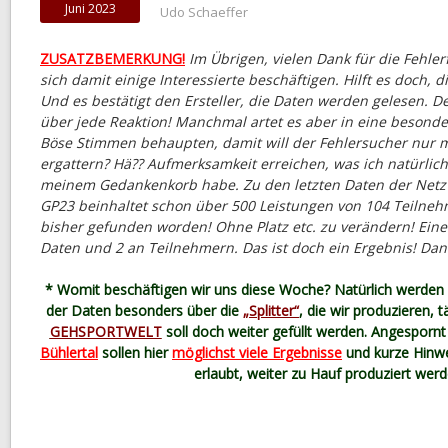
Juni 2023
Udo Schaeffer
ZUSATZBEMERKUNG!
Im Übrigen, vielen Dank für die Fehler
sich damit einige Interessierte beschäftigen. Hilft es doch, 
Und es bestätigt den Ersteller, die Daten werden gelesen. 
über jede Reaktion! Manchmal artet es aber in eine besonder
Böse Stimmen behaupten, damit will der Fehlersucher nur m
ergattern? Hä?? Aufmerksamkeit erreichen, was ich natürlich
meinem Gedankenkorb habe. Zu den letzten Daten der Netzwe
GP23 beinhaltet schon über 500 Leistungen von 104 Teilneh
bisher gefunden worden! Ohne Platz etc. zu verändern! Eine
Daten und 2 an Teilnehmern. Das ist doch ein Ergebnis! Dan
* Womit beschäftigen wir uns diese Woche? Natürlich werden 
der Daten besonders über die
„Splitter“
, die wir produzieren, 
GEHSPORTWELT
soll doch weiter gefüllt werden. Angespor
Bühlertal
sollen hier
möglichst viele Ergebnisse
und kurze Hinwe
erlaubt, weiter zu Hauf produziert werd