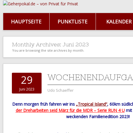
HAUPTSEITE
PUNKTLISTE
KALENDER
Monthly Archives:
Juni 2023
You are browsing the site archives by month.
WOCHENENDAUFGA
29
Juni 2023
Udo Schaeffer
Denn morgen früh fahren wir ins
„Tropical Island“
, 60km südlic
der Dreharbeiten seid März für die MDR – Serie RUN 4 U
mit 
weckenden Familienedition 2023!