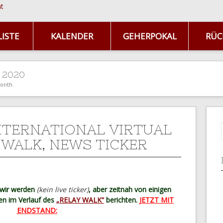
ISTE
KALENDER
GEHERPOKAL
RÜC
l 2020
month.
NTERNATIONAL VIRTUAL
 WALK, NEWS TICKER
, wir werden
(kein live ticker)
, aber zeitnah von einigen
en im Verlauf des
„RELAY WALK“
berichten.
JETZT MIT
ENDSTAND: