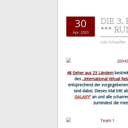
DIE 3
30
*** RU
Apr. 2020
Udo Schaeffer
48 Geher aus 23 Ländern
bestre
des
„International Virtual Re
entsprechend der vorgegebenen 
sind dabei. Dieses Mal tritt 
GALAXY“
an und alle scharre
zumindest die mei