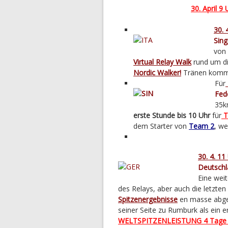
30. April 9
30. 
Sing
von
Virtual Relay Walk
rund um di
Nordic Walker!
Tränen kom
Für
Fed
35km
erste Stunde bis 10 Uhr
für
T
dem Starter von
Team 2
, we
30. 4. 11
Deutschl
Eine weit
des Relays, aber auch die letzte
Spitzenergebnisse
en masse abgel
seiner Seite zu Rumburk als ein 
WELTSPITZENLEISTUNG 4 Tage a