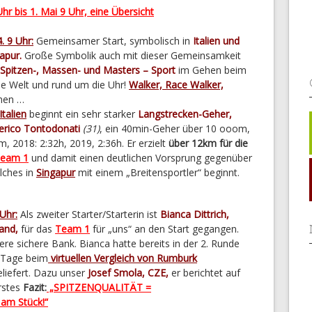
 Uhr bis 1. Mai 9 Uhr, eine Übersicht
4.
9 Uhr:
Gemeinsamer Start, symbolisch in
Italien und
apur.
Große Symbolik auch mit dieser Gemeinsamkeit
Spitzen-, Massen- und Masters – Sport
im Gehen beim
e Welt und rund um die Uhr!
Walker, Race Walker,
men …
Italien
beginnt ein sehr starker
Langstrecken-Geher,
erico Tontodonati
(31)
, ein 40min-Geher über 10 ooom,
, 2018: 2:32h, 2019, 2:36h. Er erzielt
über 12km für die
eam 1
und damit einen deutlichen Vorsprung gegenüber
lches in
Singapur
mit einem „Breitensportler“ beginnt.
 Uhr:
Als zweiter Starter/Starterin ist
Bianca Dittrich,
and,
für das
Team 1
für „uns“ an den Start gegangen.
ere sichere Bank. Bianca hatte bereits in der 2. Runde
n Tage beim
virtuellen Vergleich von Rumburk
iefert. Dazu unser
Josef Smola, CZE,
er berichtet auf
erstes
Fazit:
„SPITZENQUALITÄT =
m Stück!“