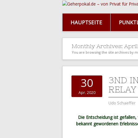
HAUPTSEITE
PUNKTL
Monthly Archives:
Apri
You are browsing the site archives by 
3ND I
30
RELAY
Apr. 2020
Udo Schaeffer
Die Entscheidung ist gefallen
bekannt gewordenen Erlebniss