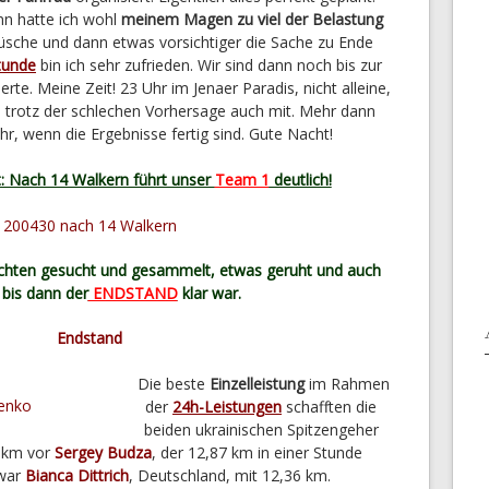
nn hatte ich wohl
meinem Magen zu viel der Belastung
Büsche und dann etwas vorsichtiger die Sache zu Ende
tunde
bin ich sehr zufrieden. Wir sind dann noch bis zur
erte. Meine Zeit! 23 Uhr im Jenaer Paradis, nicht alleine,
te trotz der schlechen Vorhersage auch mit. Mehr dann
r, wenn die Ergebnisse fertig sind. Gute Nacht!
: Nach 14 Walkern führt unser
Team 1
deutlich!
ichten gesucht und gesammelt, etwas geruht und auch
 bis dann der
ENDSTAND
klar war.
Die beste
Einzelleistung
im Rahmen
der
24h-Leistungen
schafften die
beiden ukrainischen Spitzengeher
4 km vor
Sergey Budza
, der 12,87 km in einer Stunde
 war
Bianca Dittrich
, Deutschland, mit 12,36 km.