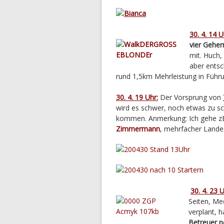
30. 4. 14 U
vier Geher
mit. Huch,
aber entsc
rund 1,5km Mehrleistung in Führu
30. 4. 19 Uhr:
Der Vorsprung von
wird es schwer, noch etwas zu s
kommen. Anmerkung: Ich gehe z
Zimmermann
, mehrfacher Lande
30. 4. 23 U
Seiten, Me
verplant, 
Betreuer p