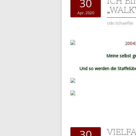
ICH BI
30
„WALK
Apr. 2020
Udo Schaeffer
Meine selbst g
Und so werden die Staffelübe
VIELF
30