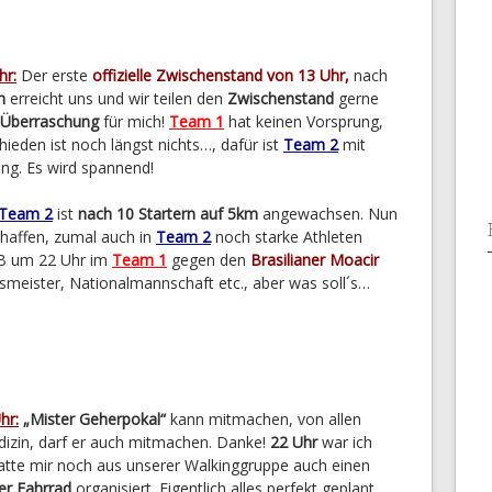
hr:
Der erste
offizielle Zwischenstand von 13 Uhr,
nach
n
erreicht uns und wir teilen den
Zwischenstand
gerne
Überraschung
für mich!
Team 1
hat keinen Vorsprung,
hieden ist noch längst nichts…, dafür ist
Team 2
mit
ng. Es wird spannend!
Team 2
ist
nach 10 Startern auf 5km
angewachsen. Nun
chaffen, zumal auch in
Team 2
noch starke Athleten
B um 22 Uhr im
Team 1
gegen den
Brasilianer Moacir
smeister, Nationalmannschaft etc., aber was soll´s…
hr:
„Mister Geherpokal“
kann mitmachen, von allen
dizin, darf er auch mitmachen. Danke!
22 Uhr
war ich
hatte mir noch aus unserer Walkinggruppe auch einen
er Fahrrad
organisiert. Eigentlich alles perfekt geplant.