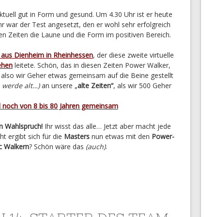
aktuell gut in Form und gesund. Um 4.30 Uhr ist er heute
war der Test angesetzt, den er wohl sehr erfolgreich
sen Zeiten die Laune und die Form im positiven Bereich.
h aus Dienheim in Rheinhessen
, der diese zweite virtuelle
ehen
leitete. Schön, das in diesen Zeiten Power Walker,
also wir Geher etwas gemeinsam auf die Beine gestellt
h werde alt…)
an unsere „
alte Zeiten“
, als wir 500 Geher
d noch von 8 bis 80 Jahren gemeinsam
n Wahlspruch!
Ihr wisst das alle… Jetzt aber macht jede
ht ergibt sich für die
Masters
nun etwas mit den
Power-
c Walkern
? Schön wäre das
(auch)
.