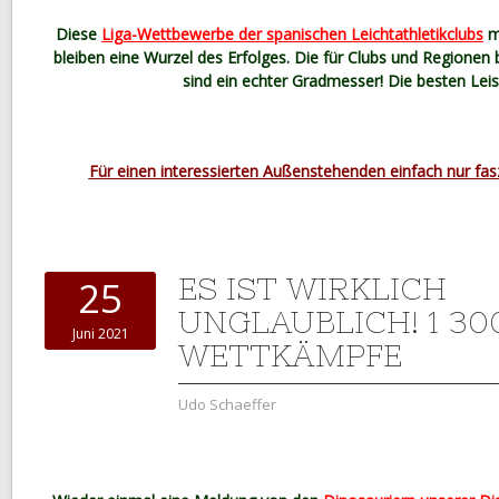
Diese
Liga-Wettbewerbe der spanischen Leichtathletikclubs
m
bleiben eine Wurzel des Erfolges. Die für Clubs und Region
sind ein echter Gradmesser! Die besten Lei
Für einen interessierten Außenstehenden einfach nur fas
ES IST WIRKLICH
25
UNGLAUBLICH! 1 30
Juni 2021
WETTKÄMPFE
Udo Schaeffer