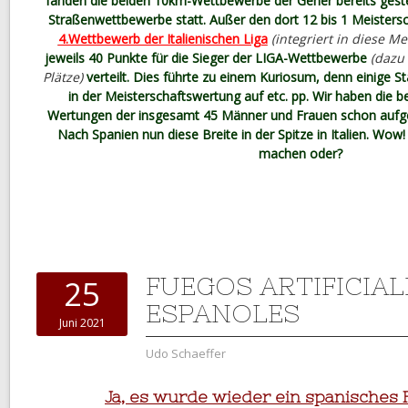
fanden die beiden 10km-Wettbewerbe der Geher bereits geste
Straßenwettbewerbe statt. Außer den dort 12 bis 1 Meisters
4.Wettbewerb der Italienischen Liga
(integriert in diese Me
jeweils 40 Punkte für die Sieger der LIGA-Wettbewerbe
(dazu
Plätze)
verteilt. Dies führte zu einem Kuriosum, denn einige St
in der Meisterschaftswertung auf etc. pp. Wir haben die b
Wertungen der insgesamt 45 Männer und Frauen schon aufgelis
Nach Spanien nun diese Breite in der Spitze in Italien. Wo
machen oder?
FUEGOS ARTIFICIAL
25
ESPANOLES
Juni 2021
Udo Schaeffer
Ja, es wurde wieder ein spanisches