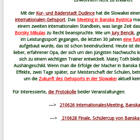
Mit der
Kur- und Bäderstadt Dudince
hat die Slowakei ein
internationalen Gehsport
. Das
Meeting in Banska Bystrica
mau
einem zweiten internationalen Standbein, was lange Zeit da
Borsky Mikulas
zu Recht beanspruchte. Wie um
Jury Bencik
, g
im Leistungssport gegangen, die letzten 30 Jahren
eine fun
aufgebaut wurde, das ist schon beeindruckend. Heute ist der
lieber, erfahrener Opa, der sich um den jüngsten Nachwuchs 
sich zu einem wichtigen Trainer entwickelt. Matej Toth bleib
Aushängeschild. Wenn man die Erfolge der Macher in Banska B
Effekte, zwei Tage später, zur Meisterschaft der Schulen, bet
um die
Zukunft des Gehsports in der Slowakei
aktuell ke
Für Interessierte,
die Protokolle
beider Veranstaltungen:
—>
210626 InternationalesMeeting, Banska
—>
210628 Finale, Schülercup von Banska 