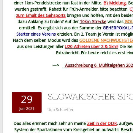
einer 1km-Pendelstrecke nun fast in der Mitte.
B) Meldung,
Be
wurden gestrafft, Rabatt für Früh-Anmelder. bitte beachten.
C
zum Erhalt des Gehsports
bringen und hoffen, mit den beid
dazu Anklang zu finden? Auf der
10km-Strecke
wird das
GOL
ermittelt. Es ergibt sich aus der Summe der
GEHERPOKAL-P
Starter eines Vereins
erzielen. Ein 2. Team je Verein ist möglic
Nach dem selben Modus wird das
GOLDENE NACHWUCHSTE
aus den Leistungen aller
U20-Athleten über 2 & 5km!
Die Be
Extrabericht. Für heute reicht es erst ein
—>
Ausschreibung 6. Mühltalgehen 20
SLOWAKISCHER SP
29
Juni 2021
Udo Schaeffer
Das alles erinnert mich sehr an meine
Zeit in der DDR
, aufgew
System der Spartakiaden vom Kreisgebiet an aufwärts! Besch