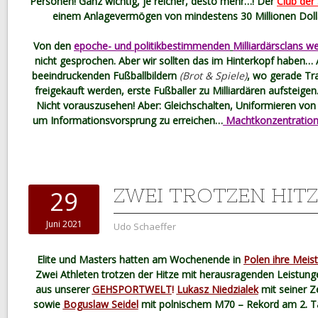
Personen! Ganz wichtig, je reicher, desto mehr…! Der
Club der
einem Anlagevermögen von mindestens 30 Millionen Doll
Von den
epoche- und politikbestimmenden
Milliardärsclans we
nicht gesprochen. Aber wir sollten das im Hinterkopf haben…
beeindruckenden Fußballbildern
(Brot & Spiele)
, wo gerade Tra
freigekauft werden, erste Fußballer zu Milliardären aufsteigen.
Nicht vorauszusehen! Aber: Gleichschalten, Uniformieren von 
um Informationsvorsprung zu erreichen…
Machtkonzentration
ZWEI TROTZEN HITZ
29
Juni 2021
Udo Schaeffer
Elite und Masters hatten am Wochenende in
Polen ihre Meis
Zwei Athleten trotzen der Hitze mit herausragenden Leistun
aus unserer
GEHSPORTWELT
!
Lukasz Niedzialek
mit seiner Z
sowie
Boguslaw Seidel
mit polnischem M70 – Rekord am 2. Ta