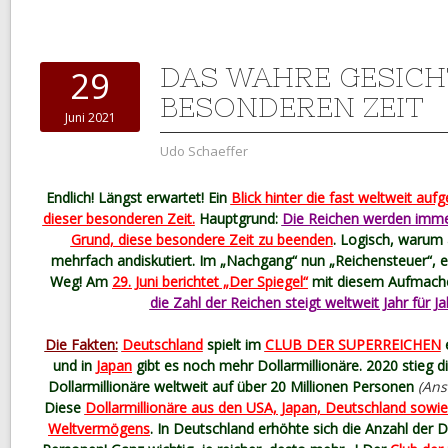
DAS WAHRE GESICH
29
BESONDEREN ZEIT
Juni 2021
Udo Schaeffer
Endlich! Längst erwartet! Ein
Blick hinter die fast weltweit au
dieser besonderen Zeit.
Hauptgrund:
Die Reichen werden immer 
Grund, diese besondere Zeit zu beenden
. Logisch, warum
mehrfach andiskutiert. Im „Nachgang“ nun „Reichensteuer“, ei
Weg! Am
29. Juni berichtet „Der Spiegel“
mit diesem Aufmach
die Zahl der Reichen steigt weltweit Jahr für Ja
Die Fakten:
Deutschland
spielt im
CLUB DER SUPERREICHEN
e
und in
Japan
gibt es noch mehr Dollarmillionäre. 2020 stieg di
Dollarmillionäre weltweit auf über 20 Millionen Personen
(Anst
Diese
Dollarmillionäre aus den USA, Japan, Deutschland sowi
Weltvermögens
. In Deutschland erhöhte sich die Anzahl der 