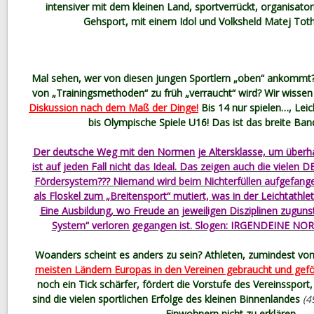
intensiver mit dem kleinen Land, sportverrückt, organisator
Gehsport, mit einem Idol und Volksheld Matej Toth
Mal sehen, wer von diesen jungen Sportlern „oben“ ankommt
von „Trainingsmethoden“ zu früh „verraucht“ wird? Wir wissen
Diskussion nach dem Maß der Dinge!
Bis 14 nur spielen…, Leich
bis Olympische Spiele U16! Das ist das breite Ban
Der deutsche Weg mit den Normen je Altersklasse, um überha
ist auf jeden Fall nicht das Ideal. Das zeigen auch die viel
Fördersystem??? Niemand wird beim Nichterfüllen aufgefang
als Floskel zum „Breitensport“ mutiert, was in der Leichtathlet
Eine Ausbildung, wo Freude an jeweiligen Disziplinen zugu
System“ verloren gegangen ist. Slogen: IRGENDEINE 
Woanders scheint es anders zu sein? Athleten, zumindest vo
meisten Ländern Europas in den Vereinen gebraucht und gefö
noch ein Tick schärfer, fördert die Vorstufe des Vereinssport
sind die vielen sportlichen Erfolge des kleinen Binnenlandes
(4
Einwohnern nicht zu erklären.