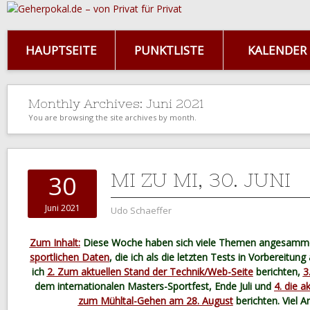
HAUPTSEITE
PUNKTLISTE
KALENDER
Monthly Archives:
Juni 2021
You are browsing the site archives by month.
MI ZU MI, 30. JUNI
30
Juni 2021
Udo Schaeffer
Zum Inhalt:
Diese Woche haben sich viele Themen angesammelt
sportlichen Daten
, die ich als die letzten Tests in Vorbereitu
ich
2. Zum aktuellen Stand der Technik/Web-Seite
berichten,
3
dem internationalen Masters-Sportfest, Ende Juli und
4. die a
zum Mühltal-Gehen am 28. August
berichten. Viel Arb