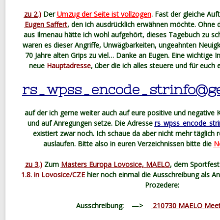
zu 2.)
Der
Umzug der Seite ist vollzogen
. Fast der gleiche Auft
Eugen Saffert
, den ich ausdrücklich erwähnen möchte. Ohne d
aus Ilmenau hätte ich wohl aufgehört, dieses Tagebuch zu s
waren es dieser Angriffe, Unwägbarkeiten, ungeahnten Neuigke
70 Jahre alten Grips zu viel… Danke an Eugen. Eine wichtige I
neue
Hauptadresse
, über die ich alles steuere und für euch 
rs_wpss_encode_strinfo@ge
auf der ich gerne weiter auch auf eure positive und negative Kr
und auf Anregungen setze. Die Adresse
rs_wpss_encode_str
existiert zwar noch. Ich schaue da aber nicht mehr täglich r
auslaufen. Bitte also in euren Verzeichnissen bitte die
Ne
zu 3.)
Zum
Masters Europa Lovosice, MAELO
, dem Sportfest
1.8. in Lovosice/CZE
hier noch einmal die Ausschreibung als 
Prozedere:
Ausschreibung: —>
210730 MAELO Meet