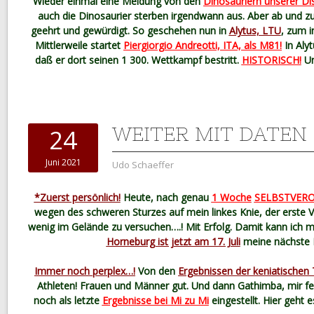
Wieder einmal eine Meldung von den
Dinosauriern unserer Di
auch die Dinosaurier sterben irgendwann aus. Aber ab und z
geehrt und gewürdigt. So geschehen nun in
Alytus, LTU
, zum i
Mittlerweile startet
Piergiorgio Andreotti, ITA, als M81!
In Alyt
daß er dort seinen 1 300. Wettkampf bestritt.
HISTORISCH!
Un
WEITER MIT DATEN
24
Juni 2021
Udo Schaeffer
*Zuerst persönlich!
Heute, nach genau
1 Woche
SELBSTVER
wegen des schweren Sturzes auf mein linkes Knie, der erste V
wenig im Gelände zu versuchen….! Mit Erfolg. Damit kann ich m
Horneburg ist jetzt am 17. Juli
meine nächste 
Immer noch perplex…!
Von den
Ergebnissen der keniatischen T
Athleten! Frauen und Männer gut. Und dann Gathimba, mir feh
noch als letzte
Ergebnisse bei Mi zu Mi
eingestellt. Hier geht 