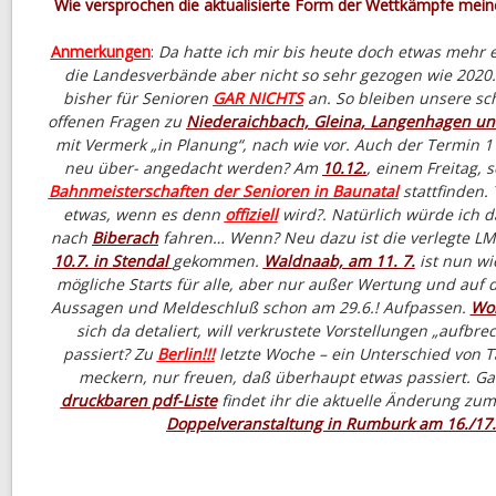
Wie versprochen die aktualisierte Form der Wettkämpfe mein
Anmerkungen
:
Da hatte ich mir bis heute doch etwas mehr e
die Landesverbände aber nicht so sehr gezogen wie 2020.
bisher für Senioren
GAR NICHTS
an. So bleiben unsere s
offenen Fragen zu
Niederaichbach, Gleina, Langenhagen un
mit Vermerk „in Planung“, nach wie vor. Auch der Termin 11
neu über- angedacht werden? Am
10.12.
, einem Freitag, 
B
ahnmeisterschaften der Senioren in Baunatal
stattfinden. 
etwas, wenn es denn
offiziell
wird?. Natürlich würde ich 
nach
Biberach
fahren… Wenn? Neu dazu ist die verlegte LM
10.7. in Stendal
gekommen.
Waldnaab, am 11. 7.
ist nun w
mögliche Starts für alle, aber nur außer Wertung und auf de
Aussagen und Meldeschluß schon am 29.6.! Aufpassen.
Wo
sich da detaliert, will verkrustete Vorstellungen „aufbr
passiert? Zu
Berlin!!!
letzte Woche – ein Unterschied von T
meckern, nur freuen, daß überhaupt etwas passiert. G
druckbaren pdf-Liste
findet ihr die aktuelle Änderung zu
Doppelveranstaltung in Rumburk am 16./17.