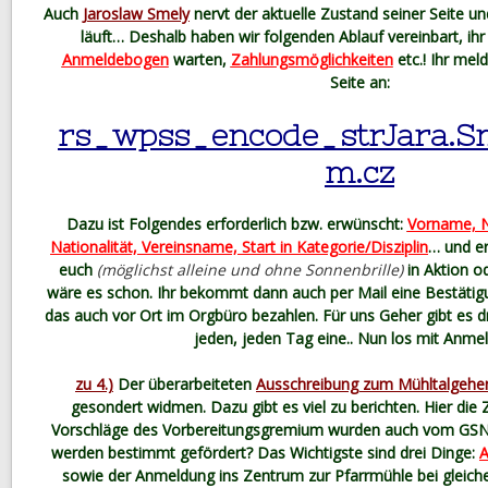
Auch
Jaroslaw Smely
nervt der aktuelle Zustand seiner Seite und
läuft… Deshalb haben wir folgenden Ablauf vereinbart, ih
Anmeldebogen
warten,
Zahlungsmöglichkeiten
etc.! Ihr meld
Seite an:
rs_wpss_encode_strJara.S
m.cz
Dazu ist Folgendes erforderlich bzw. erwünscht:
Vorname, N
Nationalität, Vereinsname, Start in Kategorie/Disziplin
… und er
euch
(möglichst alleine und ohne Sonnenbrille)
in Aktion od
wäre es schon. Ihr bekommt dann auch per Mail eine Bestätig
das auch vor Ort im Orgbüro bezahlen. Für uns Geher gibt es dre
jeden, jeden Tag eine.. Nun los mit Anm
zu 4.)
Der überarbeiteten
Ausschreibung zum Mühltalgehe
gesondert widmen. Dazu gibt es viel zu berichten. Hier di
Vorschläge des Vorbereitungsgremium wurden auch vom GSN a
werden bestimmt gefördert? Das Wichtigste sind drei Dinge:
A
sowie der Anmeldung ins Zentrum zur Pfarrmühle bei gleic