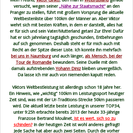
versucht, wegen seiner
„Nähe zur Staatsmacht“
an den
Pranger zu stellen, führt mit großem Vorsprung die aktuelle
Weltbestenliste über 100km der Männer an. Aber Viktor
wehrt sich mit besten Kräften, in dem er darstellt, alles hat
er für sich und sein Vater/Mutterland getan! Zur Ehre! Dafür
hat er sich jahrelang tagtäglich geschunden, Entbehrungen
auf sich genommen. Deshalb steht er für mich auch mit
Recht an der Spitze dieser Liste. Ich konnte ihn mehrfach
bei uns in Naumburg
und auch länger,
als Mensch, bei der
Tour de Romandie
bewundern. Seine Duelle mit dem
damals aufstrebenden
Yohann Diniz
bleiben unvergeßlich.
Da lasse ich mir auch von niemenden kaputt reden.
Viktors Weltbestleistung ist allerdings schon 18 Jahre her.
Ein Hinweis, wie „wichtig“ 100km im Leistungssport heutiger
Zeit sind, was mit der Ur-Traditions-Strecke 50km passieren
wird. Die aktuell letzte beste Leistung in unserer TOP34,
unter 9:25h erbrachte bereits 2013 der heute 33-jährige
Franzose Bertrand Moulinet.
Ist es wert, sich so zu
schinden?
In der heutigen Zeit ist wohl anderes gefragt!
Jede Sache hat aber auch zwei Seiten. Durch die vorher