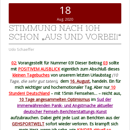
18
Aug. 2020
STIMMUNG NACH 10H
SCHON „AUS UND VORBEI!“
Udo Schaeffer
02:
Vorangestellt für Nummer 03! Dieser Beitrag
03
sollte
mit
POSITIVEM AUSBLICK
eigentlich zum Abschluß dieses
kleinen Tagebuches
von unserem letzten Urlaubstag
(10
Tage, die sehr gut taten)
,
dem
16. August
, handeln. Ein für
mich wichtiger und hochemotionaler Tag. Aber nur
10
Stunden! Deutschland
– mit 15min Fernsehen… – reicht aus,
10 Tage angesammelten Optimismus
im
Sud der
immerwährenden Panik- und Angstmache aktueller
deutscher Fernseh-Berichterstattungs-Kunst
aufzubrauchen. Dabei geht jede Lust an Berichten aus der
GEHSPORTWELT
sofort wieder verloren. Es krampft sich
mein Herz, wenn ich sehe, wie
KINDER aktuell so