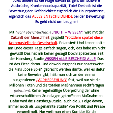
Alles andere ist die Folge davon! Es geht um schwere
Ausbrüche, Krankenhauskapazität, Tote! Deshalb ist die
Bewertung der Gefährlichkeit eigentlich die Hauptprämisse,
eigentlich das
ALLES ENTSCHEIDENDE
bei der Bewertung!
Es geht nicht um Leugnen!
Mit
(wohl absichtlichen?)
„NICHT – WISSEN“
, wird mit der
Zukunft der Menschheit
gespielt!
Trotzdem spaltet diese
Kommastelle die Gesellschaft
. Polarisiert! Und keiner sollte
am Ende dieser Tage einfach sagen, och, das habe ich nicht
gewußt! Das hat mir keiner gesagt! Doch! Spätestens seit
der Hainsberg-Studie
WISSEN ALLE BESCHEID! ALLE!
Das
ist das Fiese daran. Und obwohl nirgends nur ansatzweise
die 4 ins „böse Spiel“ gebracht werden dürfte, weil es dafür
keine Beweise gibt, hält man sich an der einmal
ausgerufenen
„VORHERSEHUNG“
fest, weil nur sie die
Millionen Toten und die totalen Maßnahmen rechtfertigen
(könnten)
. Keine regelmäßige Überprüfung der ohne
wissenschaftlichen Grundlagen getroffenen Maßnahmen.
Dafür wird die Hainsberg-Studie, auch die 2. Folge davon,
immer noch als „sogenannte Studie“ von Politik und Presse
verunglimpft. Nur weil man einen Korridor für die