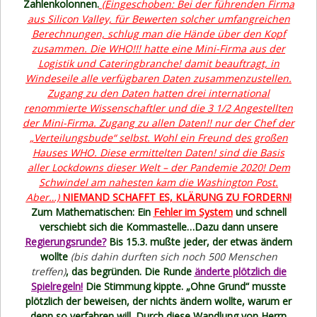
Zahlenkolonnen.
(Eingeschoben: Bei der führenden Firma
aus Silicon Valley, für Bewerten solcher umfangreichen
Berechnungen, schlug man die Hände über den Kopf
zusammen. Die WHO!!! hatte eine Mini-Firma aus der
Logistik und Cateringbranche! damit beauftragt, in
Windeseile alle verfügbaren Daten zusammenzustellen.
Zugang zu den Daten hatten drei international
renommierte Wissenschaftler und die 3 1/2 Angestellten
der Mini-Firma. Zugang zu allen Daten!! nur der Chef der
„Verteilungsbude“ selbst. Wohl ein Freund des großen
Hauses WHO. Diese ermittelten Daten! sind die Basis
aller Lockdowns dieser Welt – der Pandemie 2020! Dem
Schwindel am nahesten kam die Washington Post.
Aber…)
NIEMAND SCHAFFT ES, KLÄRUNG ZU FORDERN!
Zum Mathematischen: Ein
Fehler im System
und schnell
verschiebt sich die Kommastelle…Dazu dann unsere
Regierungsrunde?
Bis 15.3. mußte jeder, der etwas ändern
wollte
(bis dahin durften sich noch 500 Menschen
treffen)
, das begründen. Die Runde
änderte plötzlich die
Spielregeln!
Die Stimmung kippte. „Ohne Grund“ musste
plötzlich der beweisen, der nichts ändern wollte, warum er
denn so verfahren will. Durch diese Wandlung von Herrn