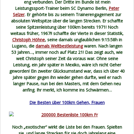
eng verbunden. Der Dritte im Bunde ist mein
Leistungssport-Trainer beim SC Dynamo Berlin,
Peter
Selzer
. Er gehörte bis zu seinem Trainerengagement zur
absoluten Weltspitze über die langen Strecken. Er schaffte
seine Spitzenleistung über 100km bereits 1971! Noch
weitaus früher, 1967!! schaffte der Vierte in dieser Statistik,
Christoph Höhne
, seine damals unglaublichen 9:15:58h in
Lugano, die
damals Weltbestleistung
waren. Nach langen
53 Jahren…, immer noch auf Platz 21! Das zeigt auch, wie
weit Christoph seiner Zeit da voraus war. Ohne seine
Leistung, ein Jahr später in Mexiko, wäre ich nicht Geher
geworden! Ein zweiter Glücksumstand war, dass ich über 40
Jahre später gegen ihn wieder gehen durfte, weil er nach
langer Pause, nun bei den Masters, mit dem Gehen neu
anfing. Ihr merkt, ich komme ins Schwärmen…
Die Besten über 100km Gehen, Frauen
Noch „exotischer“ wirkt die Liste bei den Frauen. Spielten
sie, und lange Strecken für sie doch jahrelang eine