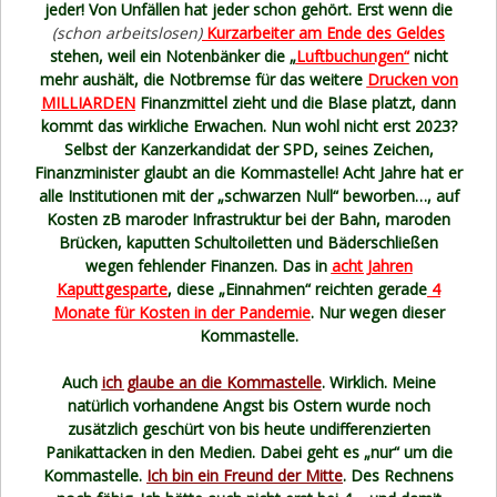
jeder! Von Unfällen hat jeder schon gehört. Erst wenn die
(schon arbeitslosen)
Kurzarbeiter am Ende des Geldes
stehen, weil ein Notenbänker die „
Luftbuchungen“
nicht
mehr aushält, die Notbremse für das weitere
Drucken von
MILLIARDEN
Finanzmittel zieht und die Blase platzt, dann
kommt das wirkliche Erwachen. Nun wohl nicht erst 2023?
Selbst der Kanzerkandidat der SPD, seines Zeichen,
Finanzminister glaubt an die Kommastelle! Acht Jahre hat er
alle Institutionen mit der „schwarzen Null“ beworben…, auf
Kosten zB maroder Infrastruktur bei der Bahn, maroden
Brücken, kaputten Schultoiletten und Bäderschließen
wegen fehlender Finanzen. Das in
acht Jahren
Kaputtgesparte
, diese „Einnahmen“ reichten gerade
4
Monate für Kosten in der Pandemie
. Nur wegen dieser
Kommastelle.
Auch
ich glaube an die Kommastelle
. Wirklich. Meine
natürlich vorhandene Angst bis Ostern wurde noch
zusätzlich geschürt von bis heute undifferenzierten
Panikattacken in den Medien. Dabei geht es „nur“ um die
Kommastelle.
Ich bin ein Freund der Mitte
. Des Rechnens