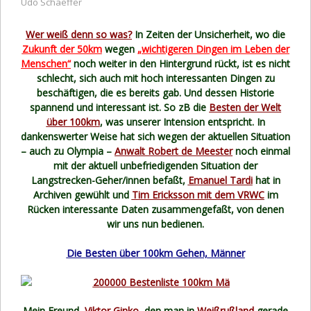
Udo Schaeffer
Wer weiß denn so was?
In Zeiten der Unsicherheit, wo die
Zukunft der 50km
wegen
„wichtigeren Dingen im Leben der
Menschen“
noch weiter in den Hintergrund rückt, ist es nicht
schlecht, sich auch mit hoch interessanten Dingen zu
beschäftigen, die es bereits gab. Und dessen Historie
spannend und interessant ist. So zB die
Besten der Welt
über 100km
, was unserer Intension entspricht. In
dankenswerter Weise hat sich wegen der aktuellen Situation
– auch zu Olympia –
Anwalt Robert de Meester
noch einmal
mit der aktuell unbefriedigenden Situation der
Langstrecken-Geher/innen befaßt,
Emanuel Tardi
hat in
Archiven gewühlt und
Tim Ericksson mit dem VRWC
im
Rücken interessante Daten zusammengefaßt, von denen
wir uns nun bedienen.
Die Besten über 100km Gehen, Männer
Mein Freund,
Viktor Ginko
, den man in
Weißrußland
gerade