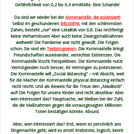
Gefährlichkeit von 0,2 bis 0,4 ermittelte. Eine Schande!
Da sind wir wieder bei der
Kommastelle, die polarisiert!
Selbst im geschundenen
BELGIEN!
, mit den schlimmsten
Zahen, besteht „nur“ eine Letalität von 0,8. Das rechfertigt
keine Verharmlosen! Aber auch keine Zwangsmaßnahmen
weltweit! Die Pandemie war nicht gewollt. Die Folgen
schon. Sie sind ein
Testprogramm
. Die Kommastelle bringt
Freundschaften auseinander, vernichtet Existenzen. Die
Kommastelle löscht Perspektiven. Die Kommastelle nutzt
Vermögenden noch besser, ihr Vermögen zu potenzieren.
Die Kommastelle will „Social distancing“ – mit Absicht, weil
für die Macher der Kommastelle physical distancing einfach
nicht reicht. Und als Beweis für die Treue den „Maulkorb“
auf! Die Folgen für unsere Kinder sind nicht absehbar. Aber
wen interessiert das? Hauptsache, wir bleiben bei der Zahl,
die die Maßnahmen gegen die vorausgesagten Millionen
Toten bestätigen könnte. Absurd.
Aber, wen interessiert das? Erst, wenn es persönlich ans
Eingemachte geht, wird es ernst! Krebstote, logisch, kennt