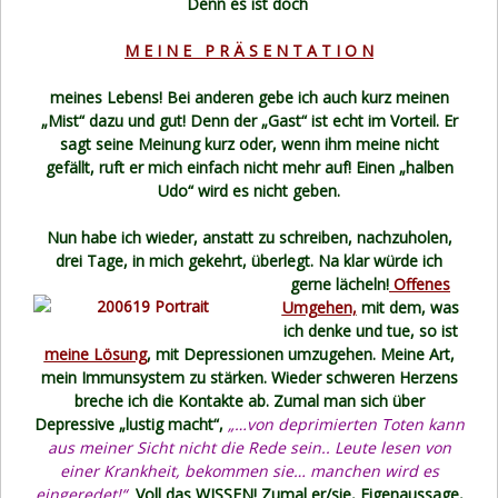
Denn es ist doch
M E I N E P R Ä S E N T A T I O N
meines Lebens! Bei anderen gebe ich auch kurz meinen
„Mist“ dazu und gut! Denn der „Gast“ ist echt im Vorteil. Er
sagt seine Meinung kurz oder, wenn ihm meine nicht
gefällt, ruft er mich einfach nicht mehr auf! Einen „halben
Udo“ wird es nicht geben.
Nun habe ich wieder, anstatt zu schreiben, nachzuholen,
drei Tage, in mich gekehrt,
überlegt. Na klar würde ich
gerne lächeln!
Offenes
Umgehen,
mit dem, was
ich denke und tue, so ist
meine Lösung
, mit Depressionen umzugehen. Meine Art,
mein Immunsystem zu stärken. Wieder schweren Herzens
breche ich die Kontakte ab. Zumal man sich über
Depressive „lustig macht“,
„…von deprimierten Toten kann
aus meiner Sicht nicht die Rede sein.. Leute lesen von
einer Krankheit, bekommen sie… manchen wird es
eingeredet!“
Voll das
WISSEN!
Zumal er/sie, Eigenaussage,