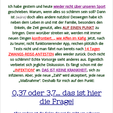
Ich habe gestern und heute
wieder nicht über unseren Sport
geschrieben. Warum, wenn alles so schlimm sein soll? Dann
ist
(wäre)
doch alles andere nutzlos! Deswegen habe ich
neben dem Leben in und mit der Familie, besonders den
Enkeln, die Zeit genutzt, alles
AUF EINEN PUNKT
zu
bringen. Denn worüber streiten wir, werden mit immer
neuen Dingen
konfrontiert…, wie Affen im Käfig
. Jetzt, nach
zu teurer, nicht funktionierender App, reichen plötzlich die
Tests nicht und man fährt nun bereits nach
14 Tagen
ZWANGS-REISE-ANTESTEN
alles wieder zurück. Doch nicht
so schlimm? Echte Vorsorge sieht anderes aus. Eigentlich
verbietet sich jegliche Diskussion. Es fängt schon mit der
„
INFEKTION“
an.
DAS IST KEINE KRANKHEIT
, sich zu
infizieren. Aber, jede neue „Zahl“ wird akzeptiert, jede neue
„Maßnahme“. Deshalb für mich auf den Punkt:
0,37 oder 3,7… das ist hier
die Frage!