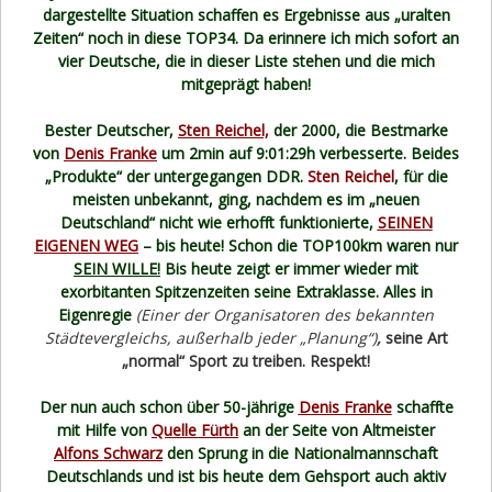
dargestellte Situation schaffen es Ergebnisse aus „uralten
Zeiten“ noch in diese TOP34. Da erinnere ich mich sofort an
vier Deutsche, die in dieser Liste stehen und die mich
mitgeprägt haben!
Bester Deutscher,
Sten Reichel,
der 2000, die Bestmarke
von
Denis Franke
um 2min auf 9:01:29h verbesserte. Beides
„Produkte“ der untergegangen DDR.
Sten Reichel
, für die
meisten unbekannt, ging, nachdem es im „neuen
Deutschland“ nicht wie erhofft funktionierte,
SEINEN
EIGENEN WEG
– bis heute! Schon die TOP100km waren nur
SEIN WILLE!
Bis heute zeigt er immer wieder mit
exorbitanten Spitzenzeiten seine Extraklasse. Alles in
Eigenregie
(Einer der Organisatoren des bekannten
Städtevergleichs, außerhalb jeder „Planung“)
,
seine Art
„normal“ Sport zu treiben. Respekt!
Der nun auch schon über 50-jährige
Denis Franke
schaffte
mit Hilfe von
Quelle Fürth
an der Seite von Altmeister
Alfons Schwarz
den Sprung in die Nationalmannschaft
Deutschlands und ist bis heute dem Gehsport auch aktiv