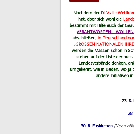
Nachdem der
DLV alle Wettkäm
hat, aber sich wohl die
Land
bestimmt mit Hilfe auch der Ges
VERANTWORTEN – WOLLEN
abschließen,
in Deutschland no
„GROSSEN NATIONALEN IHRE
werden die Massen schon in Sc
stehen auf der Liste der ausst
Landesverbände denken, ankl
umgekehrt, wie in Baden, wo ja d
andere Initiativen i
23. 8
28.
30. 8. Euskirchen
(Noch off