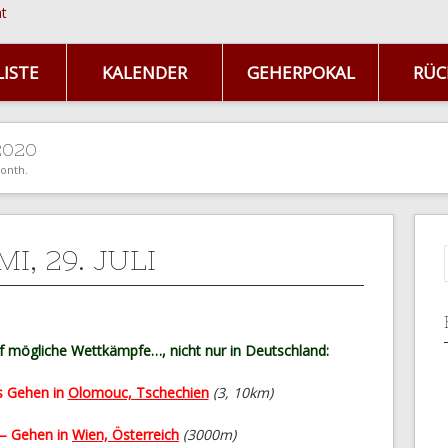
ISTE
KALENDER
GEHERPOKAL
RÜC
 2020
month.
MI, 29. JULI
 mögliche Wettkämpfe…, nicht nur in Deutschland:
es Gehen in
Olomouc, Tschechien
(3, 10km)
 – Gehen in
Wien, Österreich
(3000m)