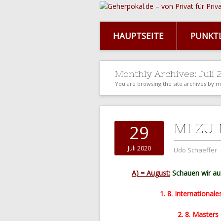
HAUPTSEITE
PUNKTL
Monthly Archives:
Juli
You are browsing the site archives by 
MI ZU 
29
Juli 2020
Udo Schaeffer
A)
= August:
Schauen wir auf
1. 8. International
2. 8. Masters