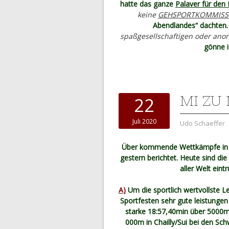
hatte das ganze
Palaver für den
keine
GEHSPORTKOMMISS
Abendlandes“ dachten.
spaßgesellschaftigen oder ano
gönne i
MI ZU 
22
Juli 2020
Udo Schaeffer
Über kommende Wettkämpfe in
gestern berichtet. Heute sind die
aller Welt eint
A)
Um die sportlich wertvollste Le
Sportfesten sehr gute leistungen
starke 18:57,40min über 5000m
000m in Chailly/Sui bei den Sc