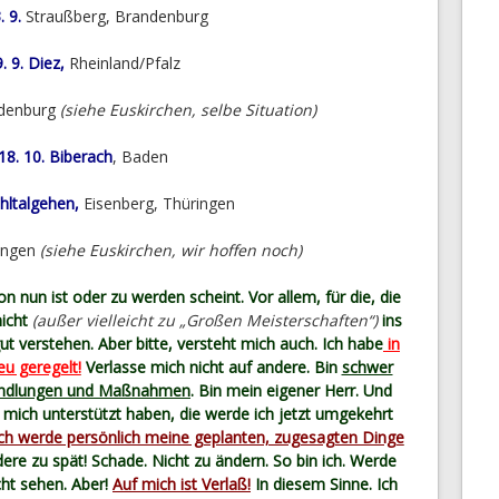
. 9.
Straußberg, Brandenburg
. 9. Diez,
Rheinland/Pfalz
denburg
(siehe Euskirchen, selbe Situation)
18. 10. Biberach
, Baden
hltalgehen,
Eisenberg, Thüringen
ingen
(siehe Euskirchen, wir hoffen noch)
n nun ist oder zu werden scheint. Vor allem, für die, die
nicht
(außer vielleicht zu „Großen Meisterschaften“)
ins
gut verstehen. Aber bitte, versteht mich auch. Ich habe
in
eu geregelt!
Verlasse mich nicht auf andere. Bin
schwer
andlungen und Maßnahmen
. Bin mein eigener Herr. Und
e mich unterstützt haben, die werde ich jetzt umgekehrt
ch werde persönlich meine geplanten, zugesagten Dinge
 zu spät! Schade. Nicht zu ändern. So bin ich. Werde
cht sehen. Aber!
Auf mich ist Verlaß!
In diesem Sinne. Ich