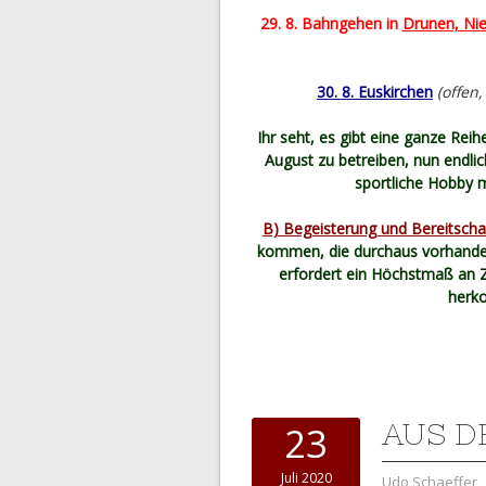
29. 8. Bahngehen in
Drunen, Ni
30. 8. Euskirchen
(offen
Ihr seht, es gibt eine ganze Rei
August zu betreiben, nun endlic
sportliche Hobby 
B) Begeisterung und Bereitschaf
kommen, die durchaus vorhanden
erfordert ein Höchstmaß an Z
herk
AUS D
23
Juli 2020
Udo Schaeffer