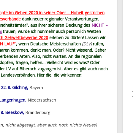
pfe im Gehen 2020 in seiner Ober – Hoheit gestrichen
esverbände
dank neuer regionaler Verantwortungen,
undheitsämter?, aus ihrer sicheren Deckung des
NICHT –
S
trauen, würde ich nunmehr auch persönlich Wetten
ch Gehwettbewerbe 2020
erleben zu dürfen! Lassen wir
N LAUF“
, wenn Deutsche Meisterschaften
(DLV)
rufen,
haren kommen, denkt man. Oder? Nicht wissend, Geher
erbenden Arten. Also, nicht warten. An die regionalen
opfen, fragen, helfen… Vielleicht wird es was? Oder
er LV auf Biberach zugangen ist. Aber es gibt auch noch
n Landesverbänden. Hier die, die wir kennen:
22. 8. Gilching,
Bayern
. Langenhagen,
Niedersachsen
 8. Beeskow,
Brandenburg
en, nicht abgesagt, aber auch noch nichts Neues)