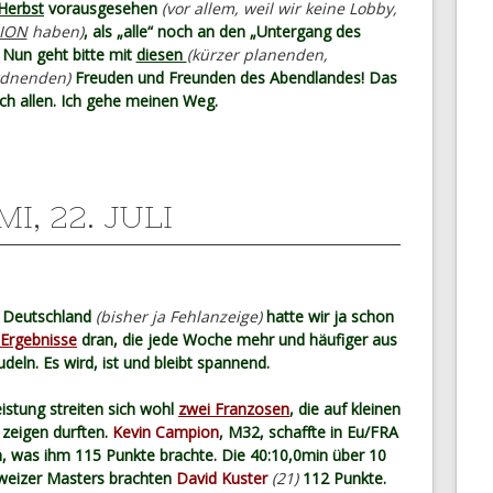
 Herbst
vorausgesehen
(vor allem, weil wir keine Lobby,
ION
haben)
, als „alle“ noch an den „Untergang des
 Nun geht bitte mit
diesen
(kürzer planenden,
rdnenden)
Freuden und Freunden des Abendlandes! Das
ch allen. Ich gehe meinen Weg.
MI, 22. JULI
 Deutschland
(bisher ja Fehlanzeige)
hatte wir ja schon
Ergebnisse
dran, die jede Woche mehr und häufiger aus
rudeln. Es wird, ist und bleibt spannend.
istung streiten sich wohl
zwei Franzosen
, die auf kleinen
 zeigen durften.
Kevin Campion
, M32, schaffte in Eu/FRA
, was ihm 115 Punkte brachte. Die 40:10,0min über 10
hweizer Masters brachten
David Kuster
(21)
112 Punkte.