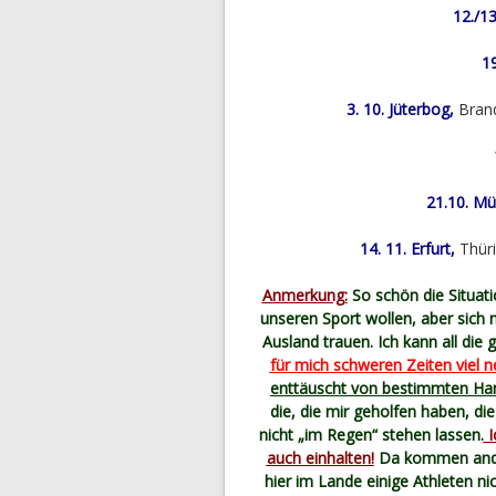
12./13
19
3. 10. Jüterbog,
Bran
21.10. Mü
14. 11. Erfurt,
Thür
Anmerkung:
So schön die Situatio
unseren Sport wollen, aber sich 
Ausland trauen. Ich kann all die 
für mich schweren Zeiten viel n
enttäuscht von bestimmten H
die, die mir geholfen haben, di
nicht „im Regen“ stehen lassen.
I
auch einhalten!
Da kommen andere
hier im Lande einige Athleten ni