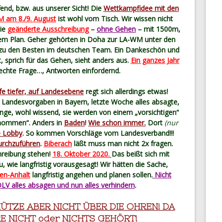
fend, bzw. aus unserer Sicht! Die
Wettkampfidee mit den
 am 8./9. August
ist wohl vom Tisch. Wir wissen nicht
die
geänderte Ausschreibung
–
ohne Gehen
– mit 1500m,
m Plan. Geher gehörten in Doha zur LA-WM unter den
 zu den Besten im deutschen Team. Ein Dankeschön und
, sprich für das Gehen, sieht anders aus.
E
in ganzes Jahr
echte Frage…, Antworten einfordernd.
fe tiefer, auf Landesebene
regt sich allerdings etwas!
 Landesvorgaben in Bayern, letzte Woche alles absagte,
nge, wohl wissend, sie werden von einem „vorsichtigen“
nommen“. Anders in
Baden
!
Wie schon immer.
Dort
(nur
e Lobby
. So kommen Vorschläge vom Landesverband!!!
urchzuführen
.
Biberach
läßt muss man nicht 2x fragen.
reibung stehen!
18. Oktober 2020.
Das beißt sich mit
 wie langfristig vorausgesagt! Wir hätten die Sache,
en-Anhalt
langfristig angehen und planen sollen.
Nicht
DLV alles absagen und nun alles verhindern
.
MÜTZE ABER NICHT ÜBER DIE OHREN! DA
 NICHT oder NICHTS GEHÖRT!