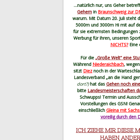
…natürlich nur, uns Geher betref
Gehern
in
Braunschweig zur DM
warum. Mit Datum 20. Juli steht 
5000m und 3000m Hi mit auf de
für sie extremsten Bedingungen
Werbung für ihren, unseren Sport
NICHTS?
Eine 
Für die
„Große Welt“ eine Stu
Während
Niederaichbach
, wegen
sitzt
Diez
noch in der Warteschla
Landesverband „an die Hand ge
dort?)
hat das
Gehen noch ein
bitte
Landesmeisterschaften d
Schwupps! Termin und Aussch
Vorstellungen des GSN! Genau,
einschließlich
Gleina mit Sachs
voreilig durch den 
ICH ZIEHE MIR DIESE 
HABEN ANDERE