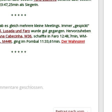
23:47,25min als Siegerin.
+ + + + +
ab es gleich mehrere kleine Meetings. Immer „gespickt“
, Lusada und Faro
wurde gut gegangen. Hervorzuheben
Ana Cabecinha, W36
, schaffte in Faro 12:48,7min, WM-
, M44!!!
, ging im Pombal 11:33,61min.
Der Wahnsinn!
+ + + + +
mmentare geschlossen.
Beitrag nach vorn
→