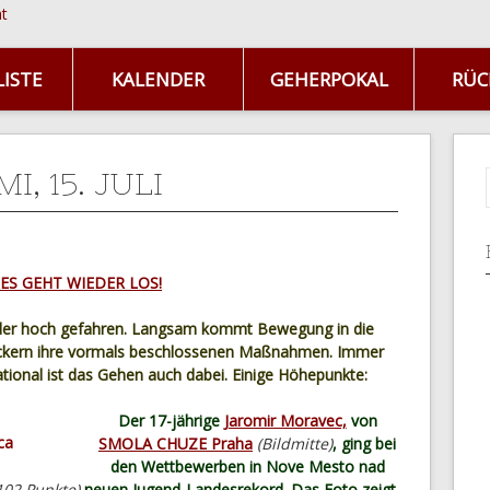
ISTE
KALENDER
GEHERPOKAL
RÜC
I, 15. JULI
ES GEHT WIEDER LOS!
der hoch gefahren. Langsam kommt Bewegung in die
ckern ihre vormals beschlossenen Maßnahmen. Immer
ational ist das Gehen auch dabei. Einige Höhepunkte:
Der 17-jährige
Jaromir Moravec,
von
SMOLA CHUZE Praha
(Bildmitte)
, ging bei
den Wettbewerben in Nove Mesto nad
102 Punkte)
neuen Jugend-Landesrekord. Das Foto zeigt