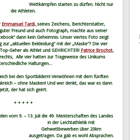
Wettkämpfen starten zu dürfen. Nicht nur
die Athleten.
r
Emmanuel Tardi,
seines Zeichens, Berichterstatter,
, guter Freund und auch Fotograph, machte aus seiner
acebook“ dann kein Geheimnis. Unser viertes Foto zeigt
zur „aktuellen Bekleidung“ mit der „Maske“? Die vier
 Top-Geher als Athlet und GEHRICHTER!
Patrice Brochot
,
 rechts, Alle vier hatten zur Trageweise des Unikums
terschiedliche Haltungen…
reich bei den Sportbildern! Verwöhnen mit dem fünften
nkreich – ohne Masken! Und wer denkt, das war es dann
jetzt, der hat sich geirrt.
+ + + + +
en vom 9. – 13. Juli die 49. Meisterschaften des Landes
in der Leichtathletik mit
Gehwettbewerben über 20km
ausgetragen. Da gab es wohl Absprachen.