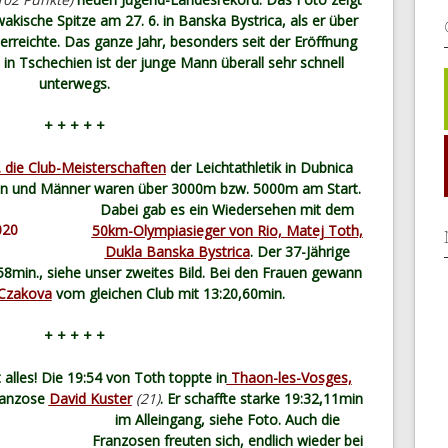
wakische Spitze am 27. 6. in Banska Bystrica, als er über
rreichte. Das ganze Jahr, besonders seit der Eröffnung
 Tschechien ist der junge Mann überall sehr schnell
unterwegs.
+ + + + +
. die Club-Meisterschaften
der Leichtathletik in Dubnica
uen und Männer waren über 3000m
bzw. 5000m am Start.
Dabei gab es ein Wiedersehen mit dem
50km-Olympiasieger von Rio, Matej Toth,
Dukla Banska Bystrica
. Der 37-Jährige
min., siehe unser zweites Bild. Bei den Frauen gewann
Czakova
vom gleichen Club mit 13:20,60min.
+ + + + +
alles! Die 19:54 von Toth toppte in
Thaon-les-Vosges,
ranzose
David Kuster
(21)
. Er schaffte
starke 19:32,11min
im Alleingang, siehe Foto. Auch die
Franzosen freuten sich, endlich wieder bei