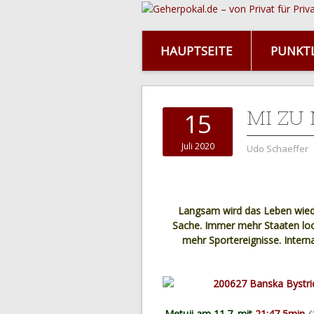
HAUPTSEITE
PUNKTL
MI ZU M
15
Juli 2020
Udo Schaeffer
Langsam wird das Leben wie
Sache. Immer mehr Staaten lo
mehr Sportereignisse. Intern
Metuji am 11.7. mit
21:47,5min
(