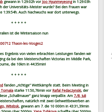
ub
gewann in 1:29:02h vor
Joo Hyunmeyeong
in 1:29:03h
04h der Universitäts-Meister wurde? Bei den Frauen war
te 1:39:54h. Auch Nachwuchs war dort unterwegs.
+ + + + +
ralien ist die Wintersaison nun
s Ergebnis von vielen erbrachten Leistungen fanden wir
ing da bei den Meisterschaften Victorias im Middle Park,
urne, die 10km in 44:35min!
+ + + + +
nd
fanden „richtige“ Wettkämpfe statt. Beim Meeting in
 Tomala
starke 11:50,76min vor
Rafal Fedaczynski
, der
diese „Schallmauer“ ganz knapp verpaßte. Am
7./8. Juli
eisterschaften, natürlich mit zwei Gehwettbewerben an
go, Witebsk
, gewann am 7. die 10 000m in 43:31,39min
20,50min über 5000m.
Yana Zubkova
schaffte über 5000m