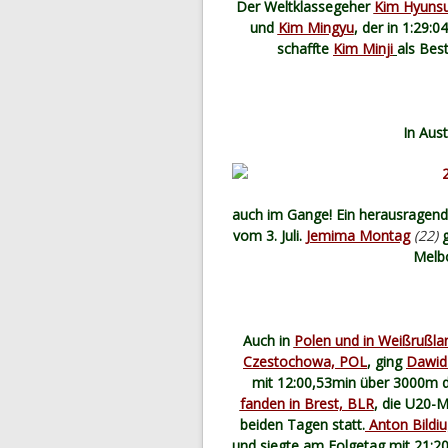
Der Weltklassegeher
Kim Hyuns
und
Kim Mingyu
, der in 1:29:
schaffte
Kim Minji
als Bes
In Aust
auch im Gange! Ein herausragende
vom 3. Juli.
Jemima Montag
(22)
g
Melbo
Auch in
Polen und in Weißrußla
Czestochowa, POL
, ging
Dawid
mit 12:00,53min über 3000m 
fanden in Brest, BLR
, die U20-M
beiden Tagen statt.
Anton Bildiu
und siegte am Folgetag mit 21: