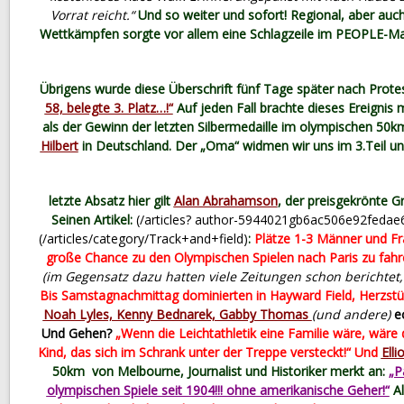
Vorrat reicht.“
Und so weiter und sofort! Regional, aber auc
Wettkämpfen sorgte vor allem eine Schlagzeile im PEOPLE-Ma
Übrigens wurde diese Überschrift fünf Tage später nach Protest
58, belegte 3. Platz…!“
Auf jeden Fall brachte dieses Ereignis
als der Gewinn der letzten Silbermedaille im olympischen 50
Hilbert
in Deutschland. Der „Oma“ widmen wir uns im 3.Teil un
letzte Absatz hier gilt
Alan Abrahamson
, der preisgekrönte G
Seinen Artikel:
(/articles? author-5944021gb6ac506e92fedae
(/articles/category/Track+and+field)
:
Plätze 1-3 Männer und Fr
große Chance zu den Olympischen Spielen nach Paris zu fahr
(im Gegensatz dazu hatten viele Zeitungen schon berichtet,
Bis Samstagnachmittag dominierten in Hayward Field, Herzstü
Noah Lyles, Kenny Bednarek, Gabby Thomas
(und andere)
ec
Und Gehen?
„Wenn die Leichtathletik eine Familie wäre, wäre
Kind, das sich im Schrank unter der Treppe versteckt!“ Und
Ell
50km von Melbourne, Journalist und Historiker merkt an:
„P
olympischen Spiele seit 1904!!! ohne amerikanische Geher!“
Al