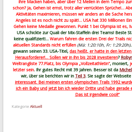
ihre Macken haben, aber über 12 Meilen in dem Tempo zur
schon? Ja, Gehen ist ernst, trotz aller verrückten Sprüche!… Ab
Aktivitäten maximieren, müssen wir anders an die Sache her
Angeles ist es noch nicht zu spät!… USA hat 330 Millionen E
Gehen keine Medaille gewonnen. Punkt 1 bei Olympia ist es, 
USA schickte zur Quali der Mix-Staffeln drei Teams! Beste Staf
keine qualifiziert!…
Warum fahren die ersten Drei der Trails nich
aktuellen Standards nicht erfüllen
(Mä: 1:20:10h, Fr: 1:29:20h)
gewann seinen 33. USA-Titel,
das heißt, er hatte in den letzte
Herausforderer!… Sollen wir in ihn bis 2028 investieren
?
Robyn
Weltrangliste 77.Platz, bis Olympia „Vollzeitathletin“
, moniert,
j
letzter sein
. Ihr gutes Recht mit 39 Jahren. Besser ist da
Michel
wir, über sie berichten wir in
Teil 3
. Sie sagte der Webseit
interessant. Bei meinen ersten olympischen Trails 1992 wurde
ich ein Baby und jetzt bin ich wieder Dritte und habe gerad
Das ist irgendwie cool!“
Kategorie
Aktuell