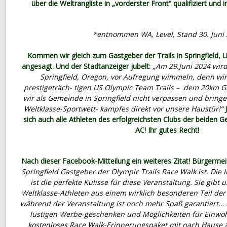
über die Weltrangliste in „vorderster Front“ qualifiziert und
*entnommen WA, Level, Stand 30. Juni
Kommen wir gleich zum Gastgeber der Trails in Springfield, 
angesagt. Und der Stadtanzeiger jubelt:
„Am 29.Juni 2024 wird
Springfield, Oregon, vor Aufregung wimmeln, denn wir
prestigeträch- tigen US Olympic Team Trails – dem 20km G
wir als Gemeinde in Springfield nicht verpassen und bringe
Weltklasse-Sportwett- kampfes direkt vor unsere Haustür!“
J
sich auch alle Athleten des erfolgreichsten Clubs der beiden
AC! Ihr gutes Recht!
Nach dieser Facebook-Mitteilung ein weiteres Zitat! Bürgermei
Springfield Gastgeber der Olympic Trails Race Walk ist. Die 
ist die perfekte Kulisse für diese Veranstaltung. Sie gibt 
Weltklasse-Athleten aus einem wirklich besonderen Teil de
während der Veranstaltung ist noch mehr Spaß garantiert… mi
lustigen Werbe-geschenken und Möglichkeiten für Einwo
kostenloses Race Walk-Erinnerungspaket mit nach Hause 