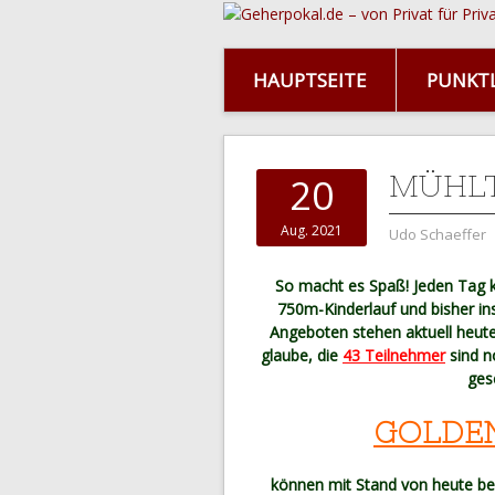
HAUPTSEITE
PUNKTL
MÜHLT
20
Aug. 2021
Udo Schaeffer
So macht es Spaß! Jeden Ta
750m-Kinderlauf und bisher i
Angeboten stehen aktuell heut
glaube, die
43 Teilnehmer
sind 
ges
GOLDE
können mit Stand von heute be