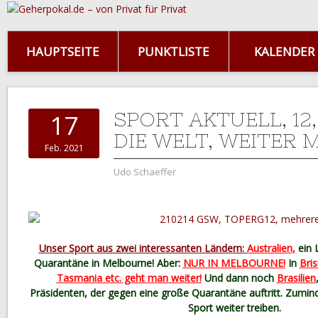
HAUPTSEITE
PUNKTLISTE
KALENDER
SPORT AKTUELL, 12
17
DIE WELT, WEITER 
Feb. 2021
Udo Schaeffer
Unser Sport aus zwei interessanten Ländern:
Australien,
ein 
Quarantäne in Melbourne! Aber:
NUR IN MELBOURNE!
In
Bris
Tasmania etc. geht man weiter!
Und dann noch
Brasilien
Präsidenten, der gegen eine große Quarantäne auftritt. Zumi
Sport weiter treiben.