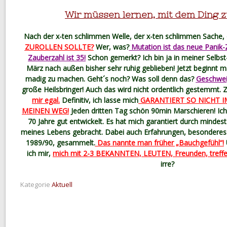
Wir müssen lernen, mit dem Ding zu
Nach der x-ten schlimmen Welle, der x-ten schlimmen Sache, d
ZUROLLEN SOLLTE?
Wer, was?
Mutation ist das neue Panik-
Zauberzahl ist 35!
Schon gemerkt? Ich bin ja in meiner Selbs
März nach außen bisher sehr ruhig geblieben! Jetzt beginnt 
madig zu machen. Geht´s noch? Was soll denn das?
Geschwei
große Heilsbringer! Auch das wird nicht ordentlich gestemmt
mir egal.
Definitiv, ich lasse mich
GARANTIERT SO NICHT I
MEINEN WEG!
Jeden dritten Tag schön 90min Marschieren! I
70 Jahre gut entwickelt. Es hat mich garantiert durch minde
meines Lebens gebracht. Dabei auch Erfahrungen, besonderes 
1989/90, gesammelt.
Das nannte man früher „Bauchgefühl“!
ich mir,
mich mit 2-3 BEKANNTEN, LEUTEN, Freunden, treffen
irre?
Kategorie
Aktuell