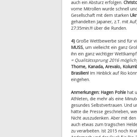
auch ein Absturz erfolgen.
Christ
vorne Mitrollen wurde schnell und 
Gesellschaft mit dem starken
Ukr
gehandelten Japaner, z.T. mit Au
27:35min.!!! über die Runden.
4)
Große Wettbewerbe sind für vie
MUSS
, um vielleicht ein ganz Gr
ihn ein ganz wichtiger Wettkampf
= Qualitätssprung 2016 möglich
Thorne, Kanada, Arevalo, Kolumbi
Brasilien!
Im Hinblick auf Rio könn
eingehen.
Anmerkungen: Hagen Pohle
hat 
Athleten, die mehr als eine Minu
gesundes Selbstvertrauen. Und un
hätte die Presse geschrieben, we
Nicht auszudenken. Aber mit den 
auch etwas zum tragischen Helde
zu verarbeiten. Ist 2015 noch Kr