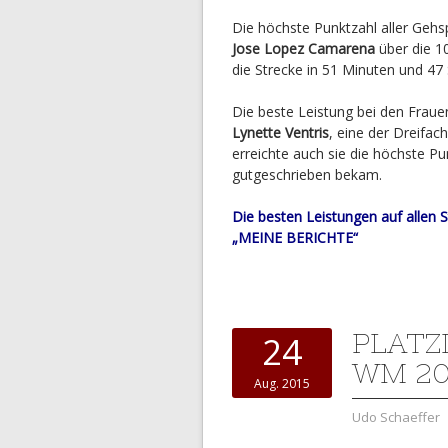
Die höchste Punktzahl aller Gehs
Jose Lopez Camarena
über die 1
die Strecke in 51 Minuten und 47
Die beste Leistung bei den Frau
Lynette Ventris
, eine der Dreifac
erreichte auch sie die höchste Pu
gutgeschrieben bekam.
Die besten Leistungen auf allen 
„MEINE BERICHTE“
PLATZ
24
WM 2
Aug. 2015
Udo Schaeffer