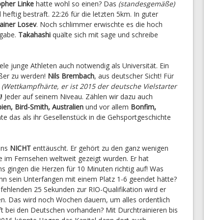
opher Linke
hatte wohl so einen? Das
(standesgemäße)
heftig bestraft. 22:26 für die letzten 5km. In guter
ainer Losev
. Noch schlimmer erwischte es die hoch
fgabe.
Takahashi
quälte sich mit sage und schreibe
le junge Athleten auch notwendig als Universität. Ein
oßer zu werden!
Nils Brembach
, aus deutscher Sicht! Für
(Wettkampfhärte, er ist 2015 der deutsche Vielstarter
)
! Jeder auf seinem Niveau. Zählen wir dazu auch
en, Bird-Smith, Australien
und vor allem
Bonfim,
te das als ihr Gesellenstück in die Gehsportgeschichte
uns
NICHT
enttäuscht. Er gehört zu den ganz wenigen
te im Fernsehen weltweit gezeigt wurden. Er hat
s gingen die Herzen für 10 Minuten richtig auf! Was
nn sein Unterfangen mit einem Platz 1-6 geendet hätte?
fehlenden 25 Sekunden zur RIO-Qualifikation wird er
n. Das wird noch Wochen dauern, um alles ordentlich
aft bei den Deutschen vorhanden? Mit Durchtrainieren bis