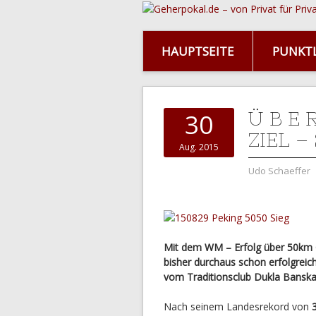
HAUPTSEITE
PUNKTL
Ü B E 
30
ZIEL 
Aug. 2015
Udo Schaeffer
Mit dem WM – Erfolg über 50km G
bisher durchaus schon erfolgreic
vom Traditionsclub Dukla Banska
Nach seinem Landesrekord von