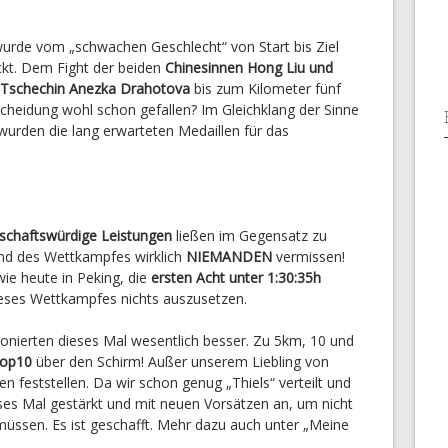
urde vom „schwachen Geschlecht“ von Start bis Ziel
kt. Dem Fight der beiden
Chinesinnen Hong Liu und
Tschechin Anezka Drahotova
bis zum Kilometer fünf
cheidung wohl schon gefallen? Im Gleichklang der Sinne
wurden die lang erwarteten Medaillen für das
rschaftswürdige Leistungen
ließen im Gegensatz zu
nd des Wettkampfes wirklich
NIEMANDEN
vermissen!
ie heute in Peking, die
ersten Acht unter 1:30:35h
dieses Wettkampfes nichts auszusetzen.
ionierten dieses Mal wesentlich besser. Zu 5km, 10 und
Top10
über den Schirm! Außer unserem Liebling von
n feststellen. Da wir schon genug „Thiels“ verteilt und
ses Mal gestärkt und mit neuen Vorsätzen an, um nicht
üssen. Es ist geschafft. Mehr dazu auch unter „Meine