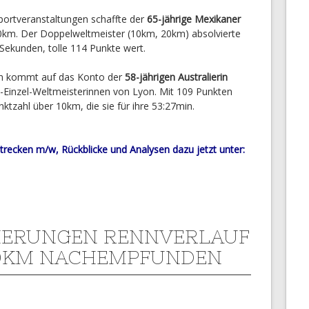
portveranstaltungen schaffte der
65-jährige Mexikaner
0km. Der Doppelweltmeister (10km, 20km) absolvierte
 Sekunden, tolle 114 Punkte wert.
en kommt auf das Konto der
58-jährigen Australierin
h-Einzel-Weltmeisterinnen von Lyon. Mit 109 Punkten
nktzahl über 10km, die sie für ihre 53:27min.
Strecken m/w, Rückblicke und Analysen dazu jetzt unter:
IERUNGEN RENNVERLAUF
0KM NACHEMPFUNDEN