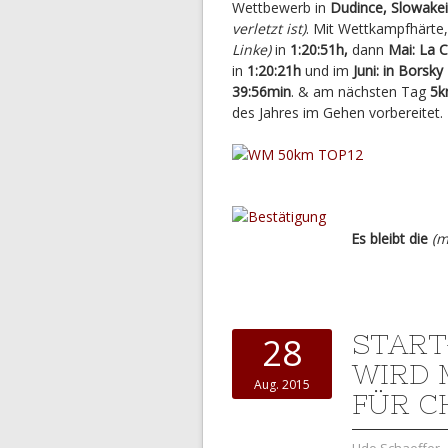
Wettbewerb in
Dudince, Slowakei
verletzt ist)
. Mit Wettkampfhärte,
Linke)
in
1:20:51h,
dann
Mai: La 
in
1:20:21h
und im
Juni: in Borsk
39:56min
. & am nächsten Tag
5k
des Jahres im Gehen vorbereitet.
Es bleibt die
(m
START
28
WIRD 
Aug. 2015
FÜR C
Udo Schaeffer