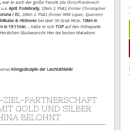
,
war er auch der große Favorit
(da Diniz/Frankreich
 u.a.
April: Podebrady
, 20km 2. Platz
(hinter Christopher
Coruna / EC
, 20km 2. Platz
(hinter WM Lopez, Spanien)
y Mikulas & Hlohovec
bei über 30 Grad Hitze,
10km in
m in 19:11min
…, hatte er sich
TOP
auf den Höhepunkt
 Herzlichen Glückwunsch! Hier die besten Matadore:
eine)
Königsdisziplin der Leichtathletik!
-ZIEL-PARTNERSCHAFT
MIT GOLD UND SILBER
HINA BELOHNT