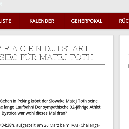
ISTE
KALENDER
GEHERPOKAL
RÜC
R R A G E N D… ! START –
– SIEG FÜR MATEJ TOTH
ehen in Peking krönt der Slowake Matej Toth seine
he lange Laufbahn! Der sympathische 32-jährige Athlet
 Bystrica war wohl dieses Mal dran?
3:34:38h
, aufgestellt am 20.März beim IAAF-Challenge-