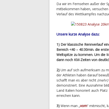
Da wir im Fernsehen außer der Sp
mitbekommen haben, versuchen wi
Verlauf des Wettkampfes nachzuemp
Unsere kurze Analyse dazu:
1) Der klassische Rennverlauf 
Bereich <40 – 40:30min. die erst
Weltspitze zu kommen. Um die M
dann noch KM-Zeiten von deutlich
2)
Um auf sich aufmerksam zu mac
der Athleten haben darauf bewußt 
schafft man es aber nicht
(mehr)
demonstriert. Eine Ausnahme bil
Land Italien honoriert auch Plat
erreichen kann.
3)
Wenn man „
vorn
“ mitmischt, 