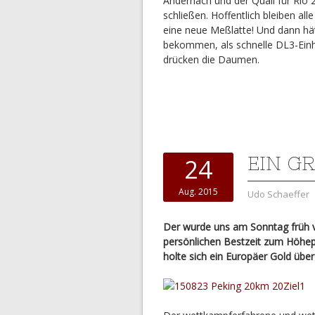
Andernach und der Quali für Rio
schließen. Hoffentlich bleiben al
eine neue Meßlatte! Und dann hä
bekommen, als schnelle DL3-Einhe
drücken die Daumen.
EIN G
24
Aug. 2015
Udo Schaeffer
Der wurde uns am Sonntag früh v
persönlichen Bestzeit zum Höhepu
holte sich ein Europäer Gold übe