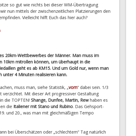
itze so gut wie nichts bei dieser WM-Übertragung
r nun mittels der zwischenzeitlichen Platzierungen den
finden. Vielleicht hilft Euch das hier auch?
eines 20km-Wettbewerbes der Männer. Man muss im
en 10km mitrollen können, um überhaupt in die
edaillen geht es ab KM15. Und um Gold nur, wenn man
 unter 4 Minuten realisieren kann.
hen, muss man, siehe Statistik, „
vorn
“ dabei sein. 1/3
verzichtet. Mit dieser Art progressiver Gestaltung
in die TOPTEN!
Shange, Dunfee, Martin, Rew
haben es
den die
Italiener mit Stano und Rubino
. Das Gehsport-
z 19. und 20., was man mit gleichmäßigen Tempo
kann bei Überschätzen oder „schlechtem“ Tag natürlich