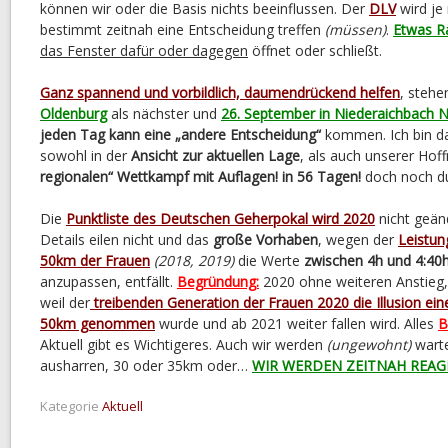
können wir oder die Basis nichts beeinflussen. Der
DLV
wird je
bestimmt zeitnah eine Entscheidung treffen
(müssen)
.
Etwas 
das Fenster dafür oder dagegen
öffnet oder schließt.
Ganz spannend und vorbildlich, daumendrückend helfen
, stehe
Oldenburg
als nächster und
26. September in Niederaichbach N
jeden Tag kann eine „andere Entscheidung“
kommen. Ich bin da
sowohl in der
Ansicht zur aktuellen Lage
, als auch unserer Hof
regionalen“ Wettkampf mit Auflagen! in 56 Tagen!
doch noch d
Die
Punktliste des Deutschen Geherpokal wird 2020
nicht geän
Details eilen nicht und das
große Vorhaben
, wegen der
Leistun
50km der Frauen
(2018, 2019)
die Werte
zwischen 4h und 4:40
anzupassen, entfällt.
Begründung:
2020 ohne weiteren Anstieg,
weil der
treibenden Generation der Frauen 2020 die Illusion ein
50km genommen
wurde und ab 2021 weiter fallen wird. Alles
B
Aktuell gibt es Wichtigeres. Auch wir werden
(ungewohnt)
warte
ausharren, 30 oder 35km oder…
WIR WERDEN ZEITNAH REAG
Kategorie
Aktuell