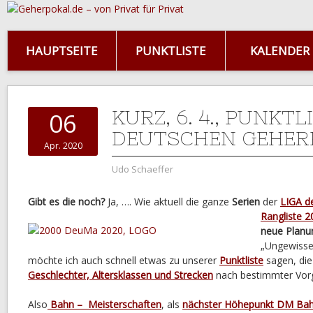
HAUPTSEITE
PUNKTLISTE
KALENDER
KURZ, 6. 4., PUNKTL
06
DEUTSCHEN GEHER
Apr. 2020
Udo Schaeffer
Gibt es die noch?
Ja, …. Wie aktuell die ganze
Serien
der
LIGA d
Rangliste 2
neue Planu
„Ungewisse
möchte ich auch schnell etwas zu unserer
Punktliste
sagen, die
Geschlechter, Altersklassen und Strecken
nach bestimmter Vorg
Also
Bahn – Meisterschaften
, als
nächster Höhepunkt DM Bahn