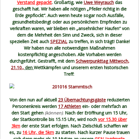
Verstand gepackt
. Großartig, wie
Uwe Weyrauch
das
geschafft hat. Wir haben alle nötigen „Pfeiler richtig in die
Erde gepflockt“. Auch wenn heute sogar noch Ausfälle,
gesundheitsbedingt oder aus persönlichem Empfinden zu
verkraften waren, wir bleiben ein „ansehnlicher Haufen“ von
dem die Mehrheit den Sinn und Zweck, sich in dieser
speziellen Zeit auch
SPEZIAL
zu treffen, in sich trägt! Danke!
Wir haben nun alle notwendigen Maßnahmen
kostenpflichtig angeschoben. Alle Vorhaben werden
durchgeführt. Gestrafft, mit dem
Schwerpunkttag Mittwoch,
21.10.,
den
Wettkämpfen
und unserem ersten historischen
Treff:
Von den nun auf aktuell
23 Übernachtungsgäste
reduzierten
Personenkreis werden
17 Athleten
ein- oder mehrfach an
den Start gehen
(können)
.
Nach der Eröffnung um 15 Uhr,
der Startkontrolle bis 15.15 Uhr, wird noch
vor 15.30 über
3km
der erste Start erfolgen. Nach Zielschluß schaffen wir
es, zu
16 Uhr, die 5km
zu starten. Nach kurzer Pause trauen
sich dann mehr als 10 Mutige an unsere
GSN-Jagdmeile,