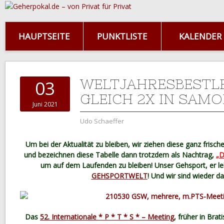
HAUPTSEITE
PUNKTLISTE
KALENDER
WELTJAHRESBESTL
03
GLEICH 2X IN SAMO
Juni 2021
Udo Schaeffer
Um bei der Aktualität zu bleiben, wir ziehen diese ganz fris
und bezeichnen diese Tabelle dann trotzdem als Nachtrag,
„D
um auf dem Laufenden zu bleiben! Unser Gehsport, er leb
GEHSPORTWELT
! Und wir sind wieder d
Das
52. Internationale * P * T * S * – Meeting
, früher in Brat