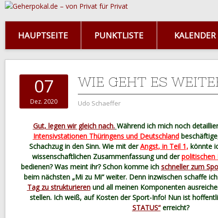
HAUPTSEITE
PUNKTLISTE
KALENDER
WIE GEHT ES WEITER
07
Dez. 2020
Udo Schaeffer
Gut, legen wir gleich nach.
Während ich mich noch detaillier
Intensivstationen Thüringens und Deutschland
beschäftige
Schachzug in den Sinn. Wie mit der
Angst, in Teil 1,
könnte i
wissenschaftlichen Zusammenfassung und der
politischen 
bedienen? Was meint ihr? Schon komme ich
schneller zum Spo
beim nächsten „Mi zu Mi“ weiter. Denn inzwischen schaffe i
Tag zu strukturieren
und all meinen Komponenten ausreichen
stellen. Ich weiß, auf Kosten der Sport-Info! Nun ist hoffent
STATUS“
erreicht?