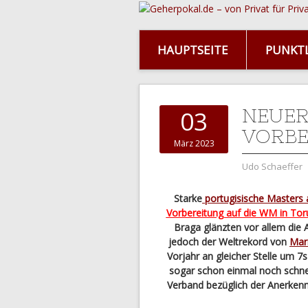
HAUPTSEITE
PUNKTL
NEUER
03
VORBE
März 2023
Udo Schaeffer
Starke
portugisische Masters
Vorbereitung auf die WM in Tor
Braga glänzten vor allem die
jedoch der Weltrekord von
Mar
Vorjahr an gleicher Stelle um 7
sogar schon einmal noch schnel
Verband bezüglich der Anerkenn