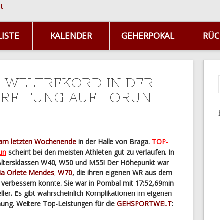
ISTE
KALENDER
GEHERPOKAL
RÜC
 WELTREKORD IN DER
REITUNG AUF TORUN
 am letzten Wochenende
in der Halle von Braga.
TOP-
un
scheint bei den meisten Athleten gut zu verlaufen. In
 Altersklassen W40, W50 und M55! Der Höhepunkt war
ia Orlete Mendes, W70
, die ihren eigenen WR aus dem
s verbessern konnte. Sie war in Pombal mit 17:52,69min
ler. Es gibt wahrscheinlich Komplikationen im eigenen
ung. Weitere Top-Leistungen für die
GEHSPORTWELT
: