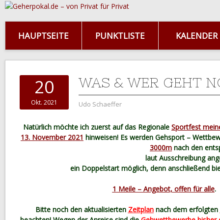
HAUPTSEITE
PUNKTLISTE
KALENDER
WAS & WER GEHT 
20
Okt. 2021
Udo Schaeffer
Natürlich möchte ich zuerst auf das Regionale
Sportfest meine
13. November 2021
hinweisen! Es
werden Gehsport – Wettbew
3000m
nach den ents
laut Ausschreibung ange
ein Doppelstart möglich, denn anschließend bie
1 Meile – Angebot, offen für alle
.
Bitte noch den aktualisierten
Zeitplan
nach dem erfolgten
beachten! Wegen der Anreise sind die
Gehwettbewerbe bisher e