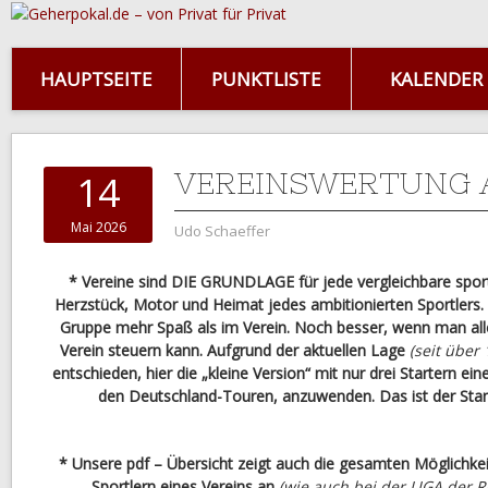
HAUPTSEITE
PUNKTLISTE
KALENDER
VEREINSWERTUNG 
14
Mai 2026
Udo Schaeffer
* Vereine sind DIE GRUNDLAGE für jede vergleichbare sportl
Herzstück, Motor und Heimat jedes ambitionierten Sportlers. 
Gruppe mehr Spaß als im Verein. Noch besser, wenn man alle
Verein steuern kann. Aufgrund der aktuellen Lage
(seit über 
entschieden, hier die „kleine Version“ mit nur drei Startern ei
den Deutschland-Touren, anzuwenden. Das ist der Stand
* Unsere pdf – Übersicht zeigt auch die gesamten Möglichke
Sportlern eines Vereins an
(wie auch bei der LIGA der R