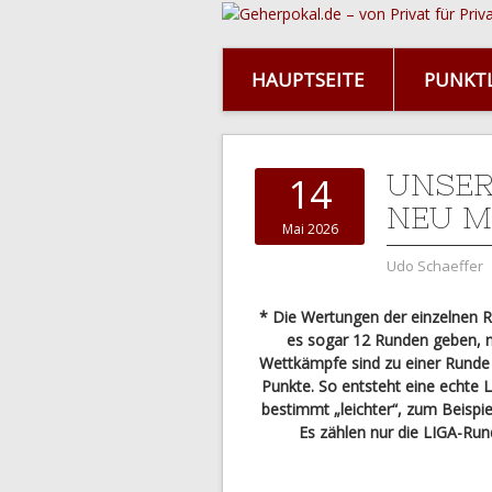
HAUPTSEITE
PUNKTL
UNSER
14
NEU M
Mai 2026
Udo Schaeffer
* Die Wertungen der einzelnen R
es sogar 12 Runden geben, ni
Wettkämpfe sind zu einer Runde 
Punkte. So entsteht eine echte L
bestimmt „leichter“, zum Beispie
Es zählen nur die LIGA-Run