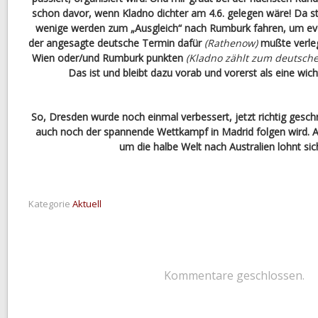
schon davor, wenn Kladno dichter am 4.6. gelegen wäre! Da st
wenige werden zum „Ausgleich“ nach Rumburk fahren, um eve
der angesagte deutsche Termin dafür
(Rathenow)
mußte verleg
Wien oder/und Rumburk punkten
(Kladno zählt zum deutsche
Das ist und bleibt dazu vorab und vorerst als eine wic
So, Dresden wurde noch einmal verbessert, jetzt richtig gesc
auch noch der spannende Wettkampf in Madrid folgen wird. A
um die halbe Welt nach Australien lohnt sic
Kategorie
Aktuell
Kommentare geschlossen.