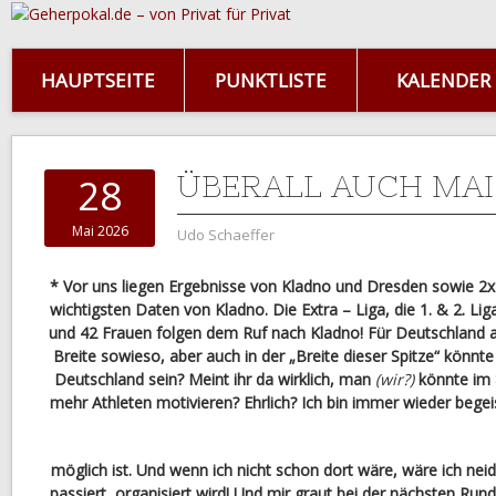
HAUPTSEITE
PUNKTLISTE
KALENDER
ÜBERALL AUCH MAI
28
Mai 2026
Udo Schaeffer
* Vor uns liegen Ergebnisse von Kladno und Dresden sowie 2x 
wichtigsten Daten von Kladno. Die Extra – Liga, die 1. & 2. Li
und 42 Frauen folgen dem Ruf nach Kladno! Für Deutschland akt
Breite sowieso, aber auch in der „Breite dieser Spitze“ könnte 
Deutschland sein? Meint ihr da wirklich, man
(wir?)
könnte im 
mehr Athleten motivieren? Ehrlich? Ich bin immer wieder bege
möglich ist. Und wenn ich nicht schon dort wäre, wäre ich neid
passiert, organisiert wird! Und mir graut bei der nächsten Run