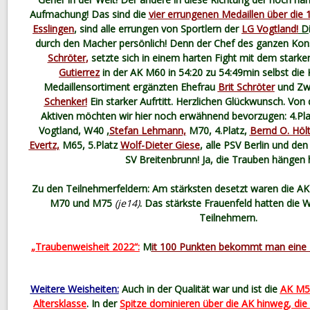
Aufmachung! Das sind die
vier errungenen Medaillen über die
Esslingen
, sind alle errungen von Sportlern der
LG Vogtland!
D
durch den Macher persönlich! Denn der Chef des ganzen Kon
Schröter
,
setzte sich in einem harten Fight mit dem stark
Gutierrez
in der AK M60 in 54:20 zu 54:49min selbst die 
Medaillensortiment ergänzten Ehefrau
Brit Schröter
und Zwi
Schenker!
Ein starker Aufrtitt. Herzlichen Glückwunsch. Vo
Aktiven möchten wir hier noch erwähnend bevorzugen: 4.Pl
Vogtland, W40 ,
Stefan Lehmann,
M70, 4.Platz,
Bernd O. Hölt
Evertz,
M65, 5.Platz
Wolf-Dieter Giese
, alle PSV Berlin und den
SV Breitenbrunn! Ja, die Trauben hängen 
Zu den Teilnehmerfeldern: Am stärksten desetzt waren die 
M70 und M75
(je14)
. Das stärkste Frauenfeld hatten die
Teilnehmern.
„Traubenweisheit 2022“:
M
it 100 Punkten bekommt man eine E
Weitere Weisheiten:
Auch in der Qualität war und ist die
AK M55
Altersklasse
. In der
Spitze dominieren über die AK hinweg, die