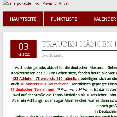
HAUPTSEITE
PUNKTLISTE
KALENDER
TRAUBEN HÄNGEN 
03
Juli 2022
Udo Schaeffer
Auch oder gerade, aktuell für die deutschen Masters – Gehe
Konkretisieren des 5000m Gehen sitze, fanden heute alle vier
188 Athleten, 78 weiblich, 110 männlich,
beteiligten sich an d
auch
18 Masters aus Deutschland
. Der taktisch geprägte Einsa
13 deutschen Teilnehmern
(9 Frauen, 4 Männer)
ist damit vom
weil auf der Straße die Team-Medaillen als zusätzlicher Loh
Aber ein Achtungs- oder sogar Alarmzeichen war es dann schon
in noch grö
in Deutschla
Geher in der Welt! Der andere in diese Richtung der hoch h