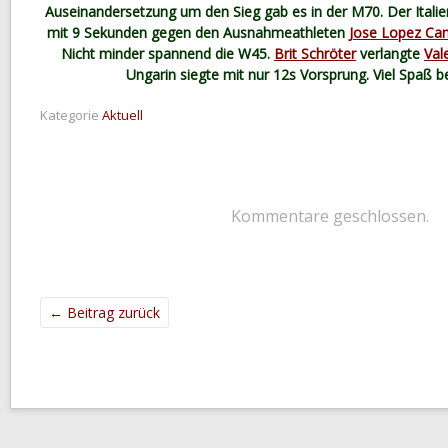
Auseinandersetzung um den Sieg gab es in der M70. Der Itali
mit 9 Sekunden gegen den Ausnahmeathleten
Jose Lopez Ca
Nicht minder spannend die W45.
Brit Schröter
verlangte
Val
Ungarin siegte mit nur 12s Vorsprung. Viel Spaß 
Kategorie
Aktuell
Kommentare geschlossen.
←
Beitrag zurück