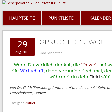
HAUPTSEITE
PUNKTLISTE
KALENDER
SPRUCH DER WOCH
29
Aug. 2019
Udo Schaeffer
Wenn Du wirklich denkst, die
Umwelt
sei w
die
Wirtschaft
, dann versuche doch mal, de
während du dein
Geld
zähls
von Dr. G. McPherson, gefunden auf der „facebook“-Seite un
Unterholzner, Danke!
Kategorie
Aktuell