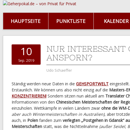
HAUPTSEITE
PUNKTLISTE
KALENDER
NUR INTERESSANT
10
ANSPORN?
Sep. 2019
Udo Schaeffer
Ständig werden neue Daten in die
GEHSPORTWELT
eingestellt
Erstaunlich. Wir können uns also nicht einzig auf die
Masters-E
KONZENTRIEREN!
Sondern sitzen nun aktuell am
Translater Ch
Informationen von den
Chinesischen Meisterschaften der Region
einzuholen. Wettkämpfe in vielen Ländern zwar
ohne die WM-D
aber auch Wintermeisterschaften in Australien)
, aber trotzd
auch, in
Polen
fanden zum
verlegten „Postgehen in Gdansk“ a
Meisterschaften
statt, was die Nichtteilnahme
(außer Seidel,