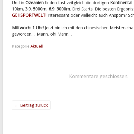
Und in
Ozeanien
finden fast zeitgleich die dortigen
Kontinental
10km, 3.9. 5000m, 6.9. 3000m
. Drei Starts. Die besten Ergebni
GEHSPORTWELT!
Interessant oder vielleicht auch Ansporn? Sc
Mittwoch: 1 Uhr!
Jetzt bin ich mit den chinesischen Meisterschaf
geworden…. Mann, oh! Mann…
Kategorie
Aktuell
Kommentare geschlossen.
←
Beitrag zurück