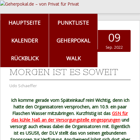
HAUPTSEITE
PUNKTLISTE
09
KALENDER
GEHERPOKAL
Sep. 2022
RÜCKBLICK
WALK
MORGEN IST ES SOWEIT
Udo Schaeffer
Ich komme gerade vom Späteinkauf rein! Wichtig, denn ich
hatte den Organisatoren versprochen, am 10.9. ein paar
Flaschen Wasser mitzubringen. Kurzfristig ist das
GSN für
das kühle Naß an der Versorgungstelle eingesprungen
und
versorgt auch etwas dabei die Organisatoren mit. Eigentlich
ist es USUS!!, der DLV stellt das von seinen gebundenen
Sponsoren zur Verfügung. Anscheinend lohnt sich dort aber