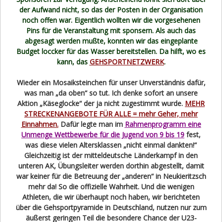
der Aufwand nicht, so das der Posten in der Organisation
noch offen war. Eigentlich wollten wir die vorgesehenen
Pins für die Veranstaltung mit sponsern. Als auch das
abgesagt werden mußte, konnten wir das eingeplante
Budget loccker für das Wasser bereitstellen. Da hilft, wo es
kann, das
GEHSPORTNETZWERK
.
Wieder ein Mosaiksteinchen für unser Unverständnis dafür,
was man „da oben“ so tut. Ich denke sofort an unsere
Aktion „Käseglocke“ der ja nicht zugestimmt wurde.
MEHR
STRECKENANGEBOTE FÜR ALLE = mehr Geher, mehr
Einnahmen.
Dafür legte man im
Rahmenprogramm eine
Unmenge Wettbewerbe für die Jugend von 9 bis 19
fest,
was diese vielen Altersklassen „nicht einmal dankten!“
Gleichzeitig ist der mitteldeutsche Länderkampf in den
unteren AK, Übungsleiter werden dorthin abgestellt, damit
war keiner für die Betreuung der „anderen“ in Neukieritzsch
mehr da! So die offizielle Wahrheit. Und die wenigen
Athleten, die wir überhaupt noch haben, wir berichteten
über die Gehsportpyramide in Deutschland, nutzen nur zum
äußerst geringen Teil die besondere Chance der U23-