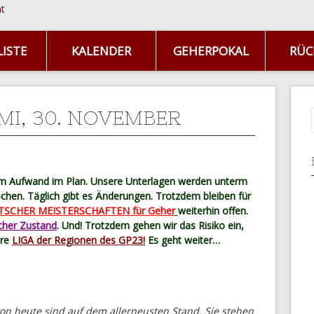
ISTE
KALENDER
GEHERPOKAL
RÜC
 MI, 30. NOVEMBER
em Aufwand im Plan. Unsere Unterlagen werden unterm
hen. Täglich gibt es Änderungen. Trotzdem bleiben für
TSCHER MEISTERSCHAFTEN für Geher
weiterhin offen.
icher Zustand
. Und! Trotzdem gehen wir das Risiko ein,
ere
LIGA der Regionen des GP23!
Es geht weiter…
on heute sind auf dem allerneusten Stand. Sie stehen