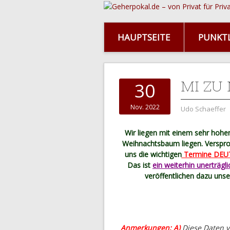
HAUPTSEITE
PUNKTL
MI ZU
30
Nov. 2022
Udo Schaeffer
Wir liegen mit einem sehr hoh
Weihnachtsbaum liegen. Versproc
uns die wichtigen
Termine DEU
Das ist
ein weiterhin unerträgl
veröffentlichen dazu uns
Anmerkungen: A)
Diese Daten v