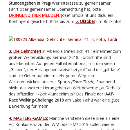
Stundengehen in Prag
! Wer Interesse zu gemeinsamer
Fahrt oder gemeinsamer Übernachtung hat, bitte
DRINGEND HIER MELDEN
. Josef Smola ht uns dazu ein
Kontingent gesichert. Bitte bis zum
5. Oktober
um Rückinfo!
3. Die Gehrichter!
In Albendia trafen sich 41 Teilnehmer zum
großen Weiterbildungs-Seminar 2018. Fortschritte sind
unverkennbar. Auf jeden Fall international, mit den vielen
„Gelben“, der Herangehensweise bei „rot“ und der „pit-lane“
sind die Geher auf einem sehr guten Weg zum
Weiterentwickeln unseres Sports
(Foto: Tardi).
Spannend
bleibt das weitere Herangehen an Wettbewerbe „außerhalb“
des offiziellen 1-2km-Rundenlimits? Das
Finale der IAAF-
Race Walking-Challenge 2018
am Lake Taihu war eine gute
Bewerbung für mehr!
4. MASTERS-GAMES:
Manche verstehen diese Idee als eine
Art Konkurrenz zu den WM oder EM? 2019 sollen wieder