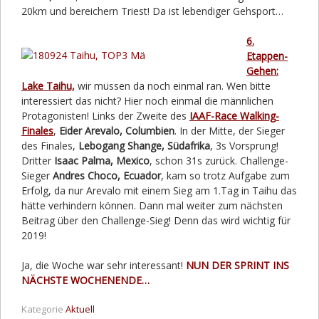
20km und bereichern Triest! Da ist lebendiger Gehsport…
6.
Etappen-
Gehen:
Lake Taihu,
wir müssen da noch einmal ran. Wen bitte
interessiert das nicht? Hier noch einmal die männlichen
Protagonisten! Links der Zweite des
IAAF-Race Walking-
Finales
,
Eider Arevalo, Columbien
. In der Mitte, der Sieger
des Finales,
Lebogang Shange, Südafrika
, 3s Vorsprung!
Dritter
Isaac Palma, Mexico
, schon 31s zurück. Challenge-
Sieger
Andres Choco, Ecuador
, kam so trotz Aufgabe zum
Erfolg, da nur Arevalo mit einem Sieg am 1.Tag in Taihu das
hätte verhindern können. Dann mal weiter zum nächsten
Beitrag über den Challenge-Sieg! Denn das wird wichtig für
2019!
Ja, die Woche war sehr interessant!
NUN DER SPRINT INS
NÄCHSTE WOCHENENDE…
Kategorie
Aktuell