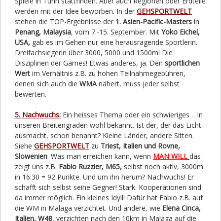
Spiele in Turin stattfinden. Aber auch Regionen oder Erdteile
werden mit der Idee beworben. In der
GEHSPORTWELT
stehen die TOP-Ergebnisse der
1. Asien-Pacific-Masters
in
Penang, Malaysia
, vom 7.-15. September. Mit
Yoko Eichel,
USA,
gab es im Gehen nur eine herausragende Sportlerin.
Dreifachsiegerin über 3000, 5000 und 1500m! Die
Disziplinen der Games! Etwas anderes, ja. Den
sportlichen
Wert
im Verhältnis z.B. zu hohen Teilnahmegebühren,
denen sich auch die
WMA
nähert, muss jeder selbst
bewerten.
5. Nachwuchs:
Ein heisses Thema oder ein schwieriges… In
unseren Breitengraden wohl bekannt. Ist der, der das Licht
ausmacht, schon benannt? Kleine Länder, andere Sitten.
Siehe
GEHSPORTWELT
zu
Triest, Italien und Rovne,
Slowenien
. Was man erreichen kann, wenn
MAN WILL
das
zeigt uns z.B.
Fabio Ruzzier, M65,
selbst noch aktiv, 3000m
in 16:30 = 92 Punkte. Und um ihn herum? Nachwuchs! Er
schafft sich selbst seine Gegner! Stark. Kooperationen sind
da immer möglich. Ein kleines Idyll! Dafür hat Fabio z.B. auf
die WM in Malaga verzichtet. Und andere, wie
Elena Cinca,
Italien, W48
, verzichten nach den 10km in Malaga auf die