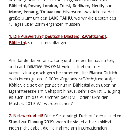
Bühlertal, Rovne, London, Triest, Redlham, Neuilly-sur-
Marne, Penang, Trnava und Hilversum.
Was fehlt ist der
große „Run“ um den
LAKE TAIHU
, wo wir die Besten des
1.Tages über 20km ergänzen müssen.
1. Die Auswertung Deutsche Masters, 8.Wettkampf,
Bühlertal,
s.o. ist nun vollzogen.
Am Rande der Veranstaltung und darüber hinaus saßen,
auch auf
Initiative des GSN
, viele Teilnehmer der
Veranstaltung noch gern beisammen. Hier
Bianca Dittrich
nach ihrem guten 10 000m-Ergebnis
(<51min)
und
Antje
Köhler
, die seit einiger Zeit nun in
Bühlertal
auch über ihr
Eigeninteresse am Gehsport hinaus, sehr aktiv ist. U.a. ging
es auch um das Ausrichten der DM II oder 10km der
Masters 2019. Wir werden sehen?
2. Netzwerkarbeit!
Diese Seite bringt Euch auf den aktuellen
Stand zur Planung 2019
, wenn ihr sie jetzt hier anklickt.
Noch nicht dabei, die Teilnahme am
Internationalen