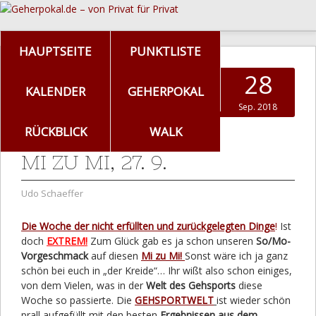
HAUPTSEITE
PUNKTLISTE
28
KALENDER
GEHERPOKAL
Sep. 2018
RÜCKBLICK
WALK
MI ZU MI, 27. 9.
Udo Schaeffer
Die Woche der nicht erfüllten und zurückgelegten Dinge
!
Ist
doch
EXTREM!
Zum Glück gab es ja schon unseren
So/Mo-
Vorgeschmack
auf diesen
Mi zu Mi!
Sonst wäre ich ja ganz
schön bei euch in „der Kreide“… Ihr wißt also schon einiges,
von dem Vielen, was in der
Welt des Gehsports
diese
Woche so passierte. Die
GEHSPORTWELT
ist wieder schön
prall aufgefüllt mit den besten
Ergebnissen aus dem