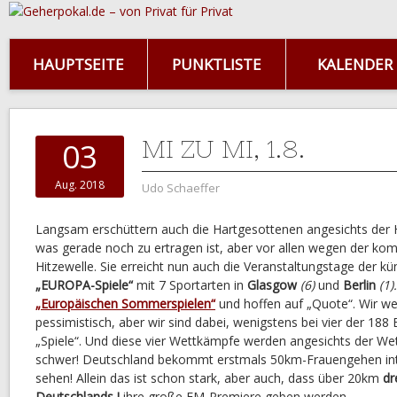
HAUPTSEITE
PUNKTLISTE
KALENDER
MI ZU MI, 1.8.
03
Aug. 2018
Udo Schaeffer
Langsam erschüttern auch die Hartgesottenen angesichts der H
was gerade noch zu ertragen ist, aber vor allen wegen der 
Hitzewelle. Sie erreicht nun auch die Veranstaltungstage der kü
„EUROPA-Spiele“
mit 7 Sportarten in
Glasgow
(6)
und
Berlin
(1).
„Europäischen Sommerspielen“
und hoffen auf „Quote“. Wir w
pessimistisch, aber wir sind dabei, wenigstens bei vier der 188
„Spiele“. Und diese vier Wettkämpfe werden angesichts der We
schwer! Deutschland bekommt erstmals 50km-Frauengehen inter
sehen! Allein das ist schon stark, aber auch, dass über 20km
dr
Deutschlands !
ihre große EM-Premiere geben werden.