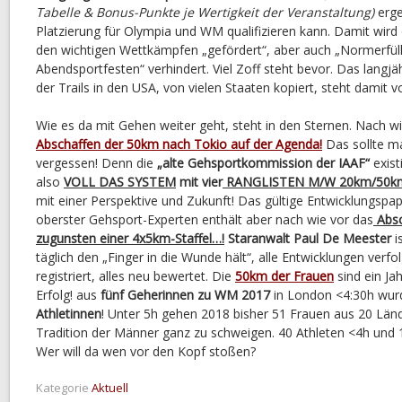
Tabelle & Bonus-Punkte je Wertigkeit der Veranstaltung)
erge
Platzierung für Olympia und WM qualifizieren kann. Damit wird
den wichtigen Wettkämpfen „gefördert“, aber auch „Normerfüll
Abendsportfesten“ verhindert. Viel Zoff steht bevor. Das langjä
der Trails in den USA, von vielen Staaten kopiert, steht damit 
Wie es da mit Gehen weiter geht, steht in den Sternen. Nach wi
Abschaffen der 50km nach Tokio auf der Agenda!
Das sollte m
vergessen! Denn die
„alte Gehsportkommission der IAAF“
exist
also
VOLL DAS SYSTEM
mit vier
RANGLISTEN M/W 20km/50k
mit einer Perspektive und Zukunft! Das gültige Entwicklungspap
oberster Gehsport-Experten enthält aber nach wie vor das
Absc
zugunsten einer 4x5km-Staffel…!
Staranwalt Paul De Meester
i
täglich den „Finger in die Wunde hält“, alle Entwicklungen verf
registriert, alles neu bewertet. Die
50km der Frauen
sind ein Jah
Erfolg! aus
fünf Geherinnen zu WM 2017
in London <4:30h wu
Athletinnen
! Unter 5h gehen 2018 bisher 51 Frauen aus 20 Länd
Tradition der Männer ganz zu schweigen. 40 Athleten <4h und 
Wer will da wen vor den Kopf stoßen?
Kategorie
Aktuell