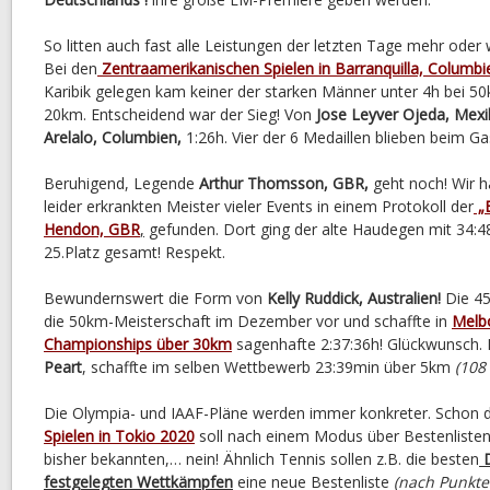
So litten auch fast alle Leistungen der letzten Tage mehr oder
Bei den
Zentraamerikanischen Spielen in Barranquilla, Columbi
Karibik gelegen kam keiner der starken Männer unter 4h bei 5
20km. Entscheidend war der Sieg! Von
Jose Leyver Ojeda, Mexi
Arelalo, Columbien,
1:26h. Vier der 6 Medaillen blieben beim Ga
Beruhigend, Legende
Arthur Thomsson, GBR,
geht noch! Wir h
leider erkrankten Meister vieler Events in einem Protokoll der
„E
Hendon, GBR
,
gefunden. Dort ging der alte Haudegen mit 34:
25.Platz gesamt! Respekt.
Bewundernswert die Form von
Kelly Ruddick, Australien!
Die 45-
die 50km-Meisterschaft im Dezember vor und schaffte in
Melbo
Championships über 30km
sagenhafte 2:37:36h! Glückwunsch. E
Peart
, schaffte im selben Wettbewerb 23:39min über 5km
(108
Die Olympia- und IAAF-Pläne werden immer konkreter. Schon d
Spielen in Tokio 2020
soll nach einem Modus über Bestenlisten 
bisher bekannten,… nein! Ähnlich Tennis sollen z.B. die besten
D
festgelegten Wettkämpfen
eine neue Bestenliste
(nach Punkte