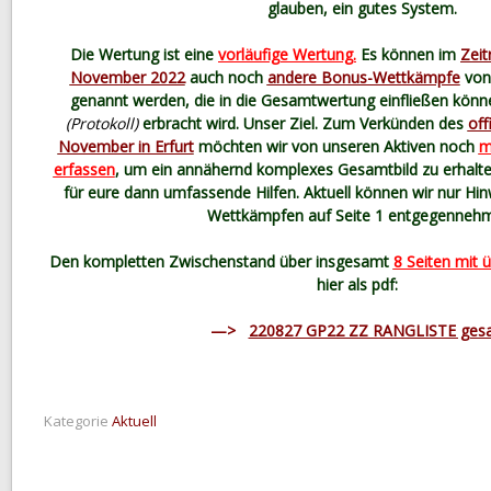
glauben, ein gutes System.
Die Wertung ist eine
vorläufige Wertung.
Es können im
Zeit
November 2022
auch noch
andere Bonus-Wettkämpfe
von 
genannt werden, die in die Gesamtwertung einfließen kön
(Protokoll)
erbracht wird. Unser Ziel. Zum Verkünden des
off
November in Erfurt
möchten wir von unseren Aktiven noch
m
erfassen
, um ein annähernd komplexes Gesamtbild zu erhalte
für eure dann umfassende Hilfen. Aktuell können wir nur Hi
Wettkämpfen auf Seite 1 entgegenneh
Den kompletten Zwischenstand über insgesamt
8 Seiten mit 
hier als pdf:
—>
220827 GP22 ZZ RANGLISTE ges
Kategorie
Aktuell