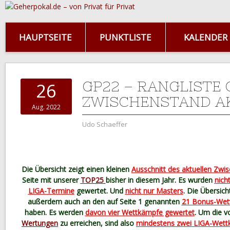
HAUPTSEITE
PUNKTLISTE
KALENDER
GP22 – RANGLISTE 
26
ZWISCHENSTAND A
Aug. 2022
Udo Schaeffer
Die Übersicht zeigt einen kleinen
Ausschnitt des aktuellen Zwi
Seite mit unserer
TOP25
bisher in diesem Jahr. Es wurden
nich
LIGA-Termine
gewertet. Und
nicht nur Masters
. Die Übersicht
außerdem auch an den auf Seite 1 genannten
21 Bonus-Wet
haben. Es werden
davon vier Wettkämpfe gewertet
. Um die v
Wertungen
zu erreichen, sind also
mindestens zwei LIGA-Wettk