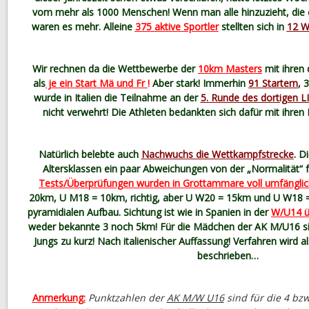
vom mehr als 1000 Menschen! Wenn man alle hinzuzieht, die 
waren es mehr. Alleine
375 aktive Sportler
stellten sich in
12 W
Wir rechnen da die Wettbewerbe der
10km Masters
mit ihren 
als
je ein Start Mä und Fr
!
Aber stark! Immerhin
91 Startern
, 
wurde in Italien die Teilnahme an der
5. Runde des dortigen L
nicht verwehrt! Die Athleten bedankten sich dafür mit ihren
Natürlich belebte auch
Nachwuchs die Wettkampfstrecke
. D
Altersklassen ein paar Abweichungen von der „Normalität“ fa
Tests/Überprüfungen wurden in Grottammare voll umfänglic
20km, U M18 = 10km, richtig, aber U W20 = 15km und U W18 =
pyramidialen Aufbau. Sichtung ist wie in Spanien in der
W/U14 ü
weder bekannte 3 noch 5km! Für die Mädchen der AK M/U16 sin
Jungs zu kurz! Nach italienischer Auffassung! Verfahren wird a
beschrieben…
Anmerkung:
Punktzahlen der
AK M/W U16
sind für die 4 bz