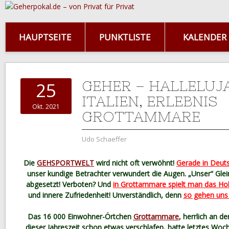
HAUPTSEITE
PUNKTLISTE
KALENDER
GEHER – HALLELUJA
25
ITALIEN, ERLEBNIS
Okt. 2021
GROTTAMMARE
Udo Schaeffer
Die
GEHSPORTWELT
wird nicht oft verwöhnt!
Gerade in Deuts
unser kundige Betrachter verwundert die Augen. „Unser“ Glei
abgesetzt! Verboten? Und
in Grottammare spielt man das Hoh
und innere Zufriedenheit! Unverständlich, denn
so gehen uns 
Das 16 000 Einwohner-Örtchen
Grottammare
, herrlich an de
dieser Jahreszeit schon etwas verschlafen, hatte letztes Wo