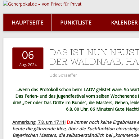
HAUPTSEITE
PUNKTLISTE
KALENDER
DAS IST NUN NEUS
06
DER WALDNAAB, HAB
Aug. 2024
Udo Schaeffer
…wenn das Protokoll schon beim LADV gelistet wäre. So warte
Das Ferien- und das Jugendfestival vom selben Wochenende 
drin! „Der oder Das Dritte im Bunde“, die Masters, Gehen, leid
6.8. 00 Uhr, 06 Minuten! Gute Nacht!
Anmerkung, 7.8. um 17.11!
D
a immer noch keine Ergebnisse er
heute die glänzende Idee, über die Suchfunktion einzusteigen
Bayerischen Masters, die selbstverständlich bei „kommend