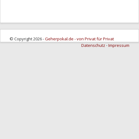
© Copyright 2026 -
Geherpokal.de - von Privat für Privat
Datenschutz
⋅
Impressum