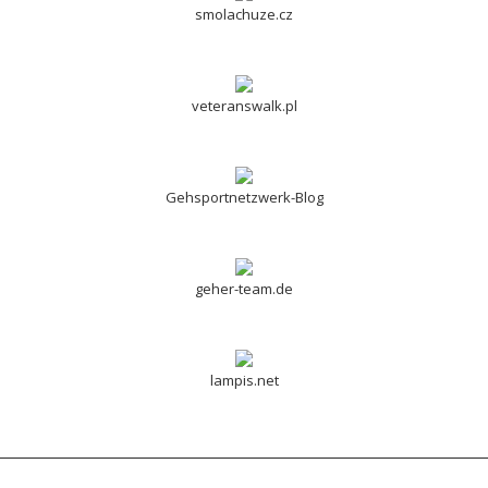
smolachuze.cz
veteranswalk.pl
Gehsportnetzwerk-Blog
geher-team.de
lampis.net