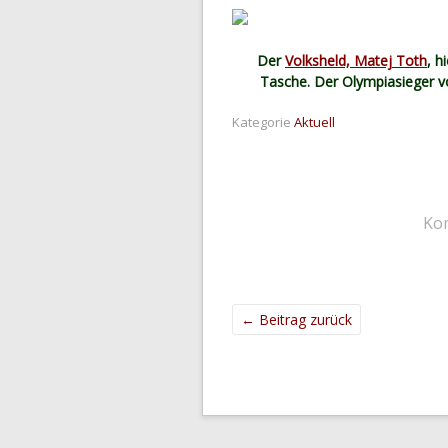
Der
Volksheld, Matej Toth
, h
Tasche. Der Olympiasieger v
Kategorie
Aktuell
Ko
←
Beitrag zurück