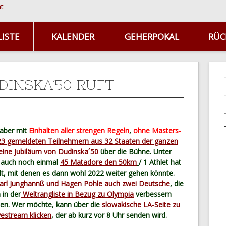
ISTE
KALENDER
GEHERPOKAL
RÜC
UDINSKA´50 RUFT
 aber mit
Einhalten aller strengen Regeln
,
ohne Masters-
3 gemeldeten Teilnehmern aus 32 Staaten der ganzen
eine Jubiläum von Dudinska´50
über die Bühne. Unter
h auch noch einmal
45 Matadore den 50km
/ 1 Athlet hat
, mit denen es dann wohl 2022 weiter gehen könnte.
arl Junghannß und Hagen Pohle auch zwei Deutsche
, die
 in der
Weltrangliste in Bezug zu Olympia
verbessern
en. Wer möchte, kann über die
slowakische LA-Seite zu
estream klicken
, der ab kurz vor 8 Uhr senden wird.