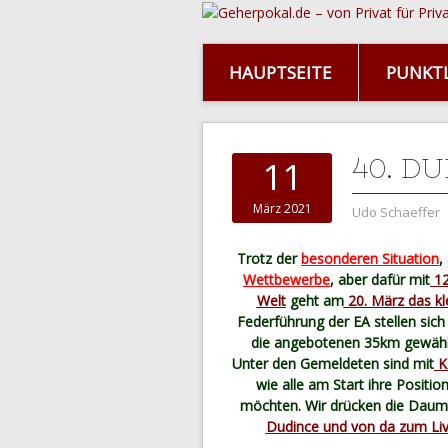
HAUPTSEITE
PUNKTL
40. D
11
März 2021
Udo Schaeffer
Trotz der
besonderen Situation
,
Wettbewerbe
, aber dafür mit
12
Welt
geht am
20. März das kl
Federführung der EA stellen sic
die angebotenen 35km gewählt
Unter den Gemeldeten sind mit
K
wie alle am Start ihre Position
möchten. Wir drücken die Daum
Dudince und von da zum Liv