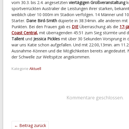
vom 30.3. bis 2.4. angesetzten
viertägigen Großveranstaltung
k
sportverrückten Australier die Leistungen ihrer starken, bekan
weiblich über 10 000m im Stadion verfolgen. 14 Männer und 10
Starter.
Dane Bird-Smith
düpierte in 38:34min. alle anderen mi
Punkten. Bei den Frauen gab es
DIE
Überraschung als die
17-j
Coast Central,
mit überragenden 45:51 zum Sieg stürmte und 
Tallent
und
Jessica Pickles
mit über 30 Sekunden Vorsprung in d
war uns Katie schon aufgefallen. Und mit 22:00,13min. am 11.2. 
Ausnahme-Können und die Möglichkeiten bereits angedeutet. N
der Schwelle zur Weltspitze angekommen.
Kategorie
Aktuell
Kommentare geschlossen.
←
Beitrag zurück