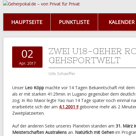
HAUPTSEITE
PUNKTLISTE
KALENDER
ZWEI U18-GEHER R
02
GEHSPORTWELT
Apr. 2017
Udo Schaeffer
Unser
Leo Köpp
machte vor 14 Tagen Bekanntschaft mit dem
als er mit starken 41:29min. in Lugano gegenüber dem deutlic
zog. In Rio Maior legte Yao nun 14 Tage später noch einmal na
erarbeitete sich der am
4.1.2001 !!
geborene mehr als 2 Minute
Zweitplatzierten.
Auf der anderen Seite unseres Planeten standen am
31. März 
Meisterschaften Australiens
an.
Natürlich mit Gehen
im Progra