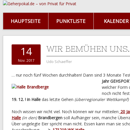
HAUPTSEITE
PUNKTLISTE
KALENDER
WIR BEMÜHEN UNS…
14
Nov. 2017
Udo Schaeffer
… nur noch fünf Wochen durchhalten! Dann sind 3 Monate Te
Jahr
GEHSPOR
welcher Form d
noch nicht fes
19. 12. ! in Halle
das letzte Gehen
(überregionaler Wettkampf)
Noch wissen wir nicht viel. Noch können wir nur mitteilen:
20 Ja
Halle
(in den)
Brandbergen
soll Aufhänger sein, manche Über
Über ungelegte Eier spricht man nicht. Essen kann man sie schon
Ausschreibung:
—->
171219 WK Halle