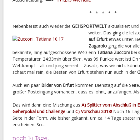
* * * * *
Nebenbei ist auch wieder die
GEHSPORTWELT
aktualisiert un
weiter. Das ging die letzt
auf Erfurt
etwas unter. Be
Zagarolo
ging die vor al
bekannte, lang aufgeschossene W40-erin
Tatiana Zucconi
bei 
Temperaturen 24:33min über 5km, was 99 Punkte wert ist! Ei
Wettkampf – alt und jung vereint – Zusatz, was wir nicht könnt
schaut mal rein, die Besten von Erfurt stehen nun auch in der
Auch ein paar
Bilder von Erfurt
kommen Dienstag auf die Seite. 
großer Posteingang vorhanden, dass es lohnt, anzufangen. Als
Das wird dann eine Mischung aus
A) Splitter vom Abschluß in E
Geherpokal und Challenge
und
C) Vorschau 2018!
Noch 16 Tage
Seite in der Form, wie bisher gekannt, um ca. 14 Tage später
erscheinen. So…
noch 14 Tage!