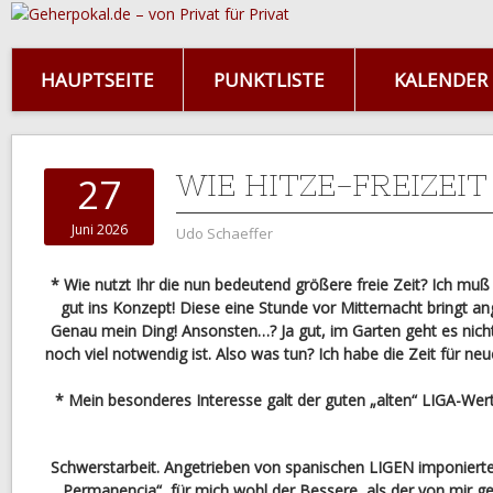
HAUPTSEITE
PUNKTLISTE
KALENDER
WIE HITZE-FREIZEI
27
Juni 2026
Udo Schaeffer
* Wie nutzt Ihr die nun bedeutend größere freie Zeit? Ich muß
gut ins Konzept! Diese eine Stunde vor Mitternacht bringt
Genau mein Ding! Ansonsten…? Ja gut, im Garten geht es nicht
noch viel notwendig ist. Also was tun? Ich habe die Zeit für n
* Mein besonderes Interesse galt der guten „alten“ LIGA-Wer
Schwerstarbeit. Angetrieben von spanischen LIGEN imponierte
„Permanencia“, für mich wohl der Bessere, als der von mir gew