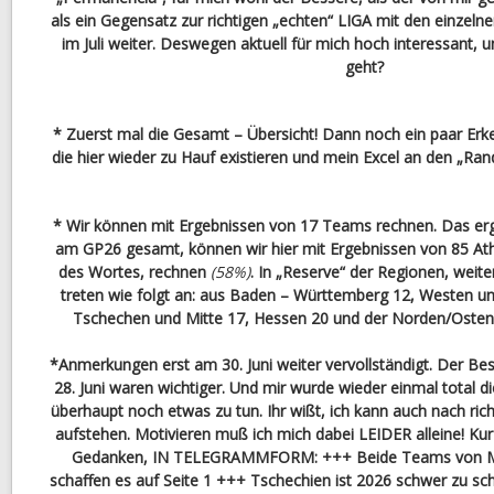
als ein Gegensatz zur richtigen „echten“ LIGA mit den einzeln
im Juli weiter. Deswegen aktuell für mich hoch interessant,
geht?
* Zuerst mal die Gesamt – Übersicht! Dann noch ein paar Erk
die hier wieder zu Hauf existieren und mein Excel an den „Rand
* Wir können mit Ergebnissen von 17 Teams rechnen. Das erg
am GP26 gesamt, können wir hier mit Ergebnissen von 85 Ath
des Wortes, rechnen
(58%)
. In „Reserve“ der Regionen, weit
treten wie folgt an: aus Baden – Württemberg 12, Westen un
Tschechen und Mitte 17, Hessen 20 und der Norden/Osten 
*Anmerkungen erst am 30. Juni weiter vervollständigt. Der Be
28. Juni waren wichtiger. Und mir wurde wieder einmal total
überhaupt noch etwas zu tun. Ihr wißt, ich kann auch nach ric
aufstehen. Motivieren muß ich mich dabei LEIDER alleine! Ku
Gedanken, IN TELEGRAMMFORM:
+++ Beide Teams von
schaffen es auf Seite 1 +++ Tschechien ist 2026 schwer zu sc