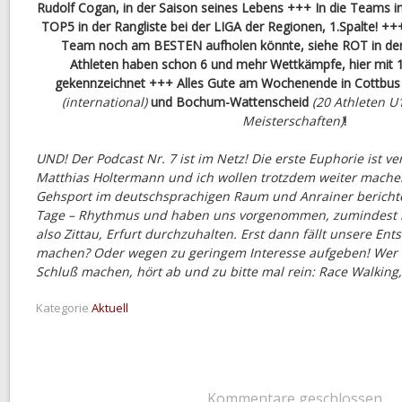
Rudolf Cogan, in der Saison seines Lebens +++ In die Teams i
TOP5 in der Rangliste bei der LIGA der Regionen, 1.Spalte! ++
Team noch am BESTEN aufholen könnte, siehe ROT in der 
Athleten haben schon 6 und mehr Wettkämpfe, hier mit 1 
gekennzeichnet +++ Alles Gute am Wochenende in Cottbu
(international)
und Bochum-Wattenscheid
(20 Athleten U
Meisterschaften)
!
UND! Der Podcast Nr. 7 ist im Netz! Die erste Euphorie ist ve
Matthias Holtermann und ich wollen trotzdem weiter mache
Gehsport im deutschsprachigen Raum und Anrainer berichte
Tage – Rhythmus und haben uns vorgenommen, zumindest b
also Zittau, Erfurt durchzuhalten. Erst dann fällt unsere Ent
machen? Oder wegen zu geringem Interesse aufgeben! Wer da
Schluß machen, hört ab und zu bitte mal rein: Race Walking
Kategorie
Aktuell
Kommentare geschlossen.