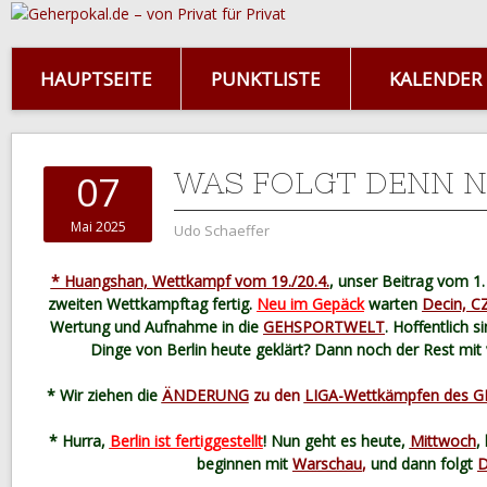
HAUPTSEITE
PUNKTLISTE
KALENDER
WAS FOLGT DENN 
07
Mai 2025
Udo Schaeffer
* Huangshan, Wettkampf vom 19./20.4.
, unser Beitrag vom 1
zweiten Wettkampftag fertig.
Neu im Gepäck
warten
Decin, C
Wertung und Aufnahme in die
GEHSPORTWELT
. Hoffentlich s
Dinge von Berlin heute geklärt? Dann noch der Rest mit v
* Wir ziehen die
ÄNDERUNG
zu den
LIGA-Wettkämpfen des G
* Hurra,
Berlin ist fertiggestellt
! Nun geht es heute,
Mittwoch
,
beginnen mit
Warschau
,
und
dann folgt
D