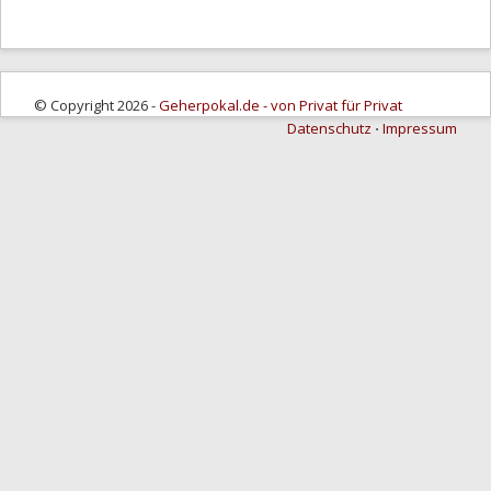
© Copyright 2026 -
Geherpokal.de - von Privat für Privat
Datenschutz
⋅
Impressum