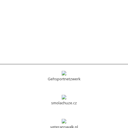
Gehsportnetzwerk
smolachuze.cz
veteranswalk.pl