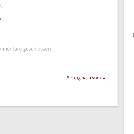
“
…
a
mmentare geschlossen.
Beitrag nach vorn
→