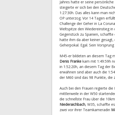
Jahres hatte er seine persönlich
steigerte er sich bei den Deuts
1:27:30h. Das alles kann man nic
OP unterzog. Vor 14 Tagen erfüll
Challenge der Geher in La Coruna
Weltspitze den Wiedereinstieg in d
Gegenstück zu Spanien, schaffte e
hatte ihm da aber keiner gesagt,
Geherpokal. Egal. Sein Vorsprun
M45-er bildeten an diesem Tag m
Denis Franke
kam mit 1:49:59h no
in 1:52:20h, an diesem Tag der B
erwähnen sind aber auch die 1:5
der M60 sind das 98 Punkte, die 
Auch bei den Frauen regierte die 
mittlerweile in der W50 startend
die schnellste Frau über die 10k
Niederaichbach
, W35, schaffte es
zwei vor ihrer Teamkameradin
Ma