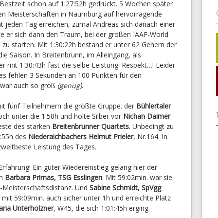
e Bestzeit schon auf 1:27:52h gedrückt. 5 Wochen später
chen Meisterschaften in Naumburg auf hervorragende
ht jeden Tag erreichen, zumal Andreas sich danach einer
te er sich dann den Traum, bei der großen IAAF-World
 zu starten. Mit 1:30:22h bestand er unter 62 Gehern der
ie Saison. In Breitenbrunn, im Alleingang, als
r mit 1:30:43h fast die selbe Leistung. Respekt…! Leider
 es fehlen 3 Sekunden an 100 Punkten für den
g war auch so groß
(genug)
.
it fünf Teilnehmern die größte Gruppe. der
Bühlertaler
ch unter die 1:50h und holte Silber vor
Nichan Daimer
este des starken
Breitenbrunner Quartets
. Unbedingt zu
4:55h des
Niederaichbachers Helmut Prieler
, Nr.164. In
zweitbeste Leistung des Tages.
Erfahrung! Ein guter Wiedereinstieg gelang hier der
en
Barbara Primas, TSG Esslingen
. Mit 59:02min. war sie
m-Meisterschaftsdistanz. Und
Sabine Schmidt, SpVgg
 mit 59:09min. auch sicher unter 1h und erreichte Platz
ria Unterholzner
, W45, die sich 1:01:45h erging.