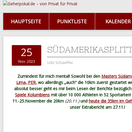
HAUPTSEITE
PUNKTLISTE
KALENDER
SÜDAMERIKASPLITT
25
Nov. 2023
Udo Schaeffer
Zumindest für mich mental! Sowohl bei den
Masters Südame
Lima, PER,
wo allerdings „auch“ die 10km zuerst gestartet
absolut besser geht es mir beim Lesen der Berichte bezüglich
Spiele Kolumbiens
mit über 10 000 Athleten in 52 Sportarten
11.-25.November die 20km
(20.11.)
und
heute die 35km im Ge
unser Extrabericht am 27.11.!