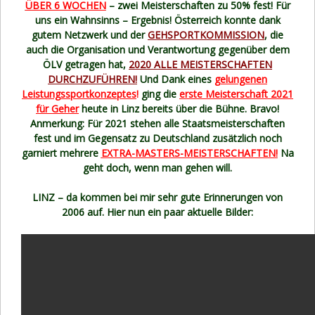
ÜBER 6 WOCHEN
– zwei Meisterschaften zu 50% fest! Für
uns ein Wahnsinns – Ergebnis! Österreich konnte dank
gutem Netzwerk und der
GEHSPORTKOMMISSION
, die
auch die Organisation und Verantwortung gegenüber dem
ÖLV getragen hat,
2020 ALLE MEISTERSCHAFTEN
DURCHZUFÜHREN!
Und Dank eines
gelungenen
Leistungssportkonzeptes
!
ging die
erste Meisterschaft 2021
für Geher
heute in Linz bereits über die Bühne. Bravo!
Anmerkung: Für 2021 stehen alle Staatsmeisterschaften
fest und im Gegensatz zu Deutschland zusätzlich noch
garniert mehrere
EXTRA-MASTERS-MEISTERSCHAFTEN!
Na
geht doch, wenn man gehen will.
LINZ – da kommen bei mir sehr gute Erinnerungen von
2006 auf. Hier nun ein paar aktuelle Bilder: