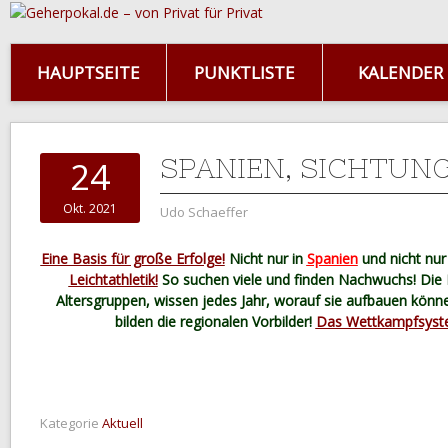
HAUPTSEITE
PUNKTLISTE
KALENDER
SPANIEN, SICHTUN
24
Okt. 2021
Udo Schaeffer
Eine Basis für große Erfolge!
Nicht nur in
Spanien
und nicht nu
Leichtathletik!
So suchen viele und finden Nachwuchs! Die Na
Altersgruppen, wissen jedes Jahr, worauf sie aufbauen könne
bilden die regionalen Vorbilder!
Das Wettkampfsystem
Kategorie
Aktuell