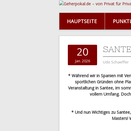
HAUPTSEITE
PUNKTL
SANTE
20
Jan. 2026
Udo Schaeffer
* Während wir in Spanien mit Ven
sportlichen Gründen ohne Pl
Veranstaltung in Santee, im som
vollem Umfang. Doch z
* Und nun Wichtiges zu Santee, 
Masters! 